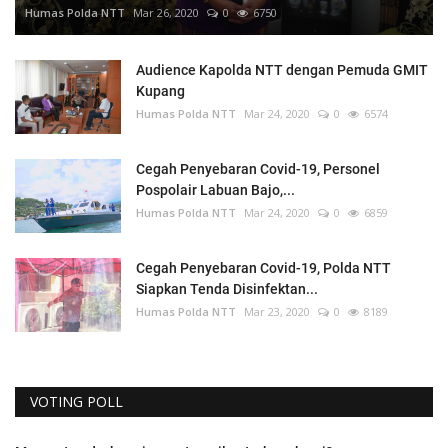
Humas Polda NTT
Mar 26, 2020
0
6750
Audience Kapolda NTT dengan Pemuda GMIT
Kupang
Humas Polda NTT
Mar 24, 2020
0
6574
Cegah Penyebaran Covid-19, Personel
Pospolair Labuan Bajo,...
Humas Polda NTT
Mar 24, 2020
0
6859
Cegah Penyebaran Covid-19, Polda NTT
Siapkan Tenda Disinfektan...
Humas Polda NTT
Mar 23, 2020
0
8189
VOTING POLL