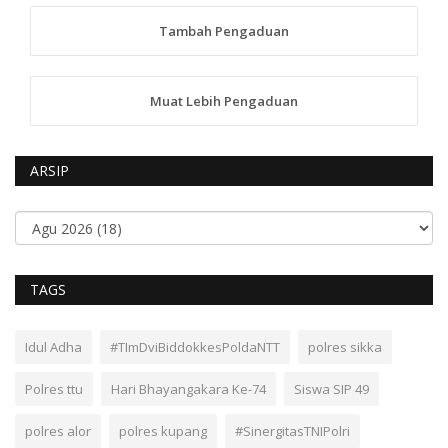
Tambah Pengaduan
Muat Lebih Pengaduan
ARSIP
TAGS
Idul Adha
#TImDviBiddokkesPoldaNTT
polres sikka
Polres ttu
Hari Bhayangakara Ke-74
Siswa SIP 49
polres alor
polres kupang
#SinergitasTNIPolri