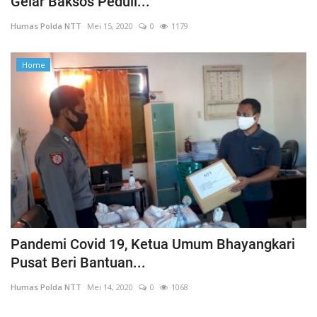
Gelar Baksos Peduli...
Humas Polda NTT
Mei 15, 2020
0
1179
Home
Pandemi Covid 19, Ketua Umum Bhayangkari
Pusat Beri Bantuan...
Humas Polda NTT
Mei 14, 2020
0
1068