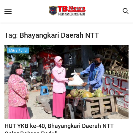
Tag:
Bhayangkari Daerah NTT
Beranda
Mitra Polisi
Binkam
Terms & Conditions
Reskrim
Lantas
Polisi Kita
Mitra Polisi
Giat Ops
HUT YKB ke-40, Bhayangkari Daerah NTT
Link Polda NTT