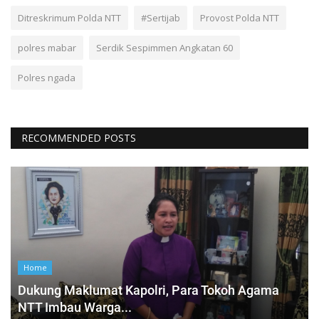
Ditreskrimum Polda NTT
#Sertijab
Provost Polda NTT
polres mabar
Serdik Sespimmen Angkatan 60
Polres ngada
RECOMMENDED POSTS
Home
Dukung Maklumat Kapolri, Para Tokoh Agama
NTT Imbau Warga...