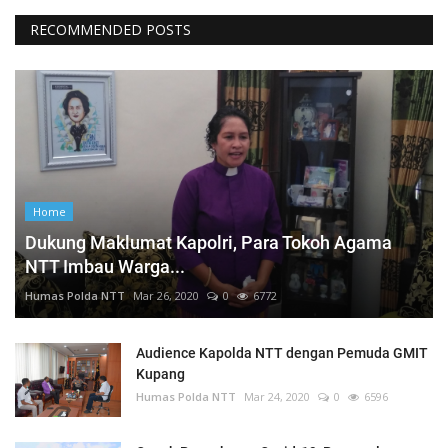
RECOMMENDED POSTS
Home
Dukung Maklumat Kapolri, Para Tokoh Agama
NTT Imbau Warga...
Humas Polda NTT
Mar 26, 2020
0
6772
Audience Kapolda NTT dengan Pemuda GMIT
Kupang
Humas Polda NTT
Mar 24, 2020
0
6596