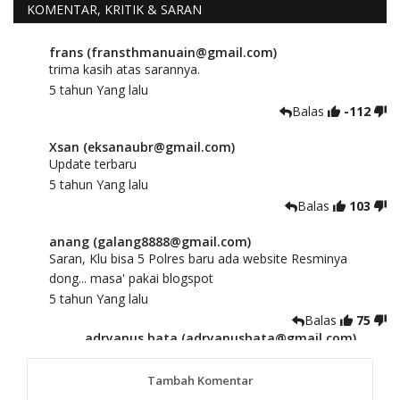
KOMENTAR, KRITIK & SARAN
frans (fransthmanuain@gmail.com)
trima kasih atas sarannya.
5 tahun Yang lalu
Balas
-112
Xsan (eksanaubr@gmail.com)
Update terbaru
5 tahun Yang lalu
Balas
103
anang (galang8888@gmail.com)
Saran, Klu bisa 5 Polres baru ada website Resminya
dong... masa' pakai blogspot
5 tahun Yang lalu
Balas
75
adryanus bata (adryanusbata@gmail.com)
TKS atas saran dan masukannya, akan kami
tindaklanjuti
Tambah Komentar
5 tahun Yang lalu
88