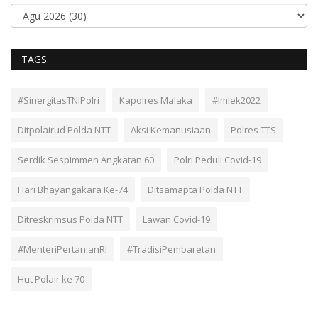
TAGS
#SinergitasTNIPolri
Kapolres Malaka
#Imlek2022
Ditpolairud Polda NTT
Aksi Kemanusiaan
Polres TTS
Serdik Sespimmen Angkatan 60
Polri Peduli Covid-19
Hari Bhayangakara Ke-74
Ditsamapta Polda NTT
Ditreskrimsus Polda NTT
Lawan Covid-19
#MenteriPertanianRI
#TradisiPembaretan
Hut Polair ke 70