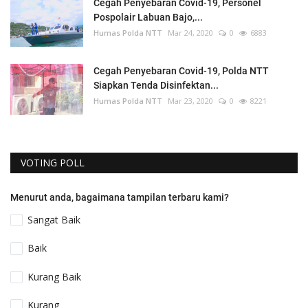
Cegah Penyebaran Covid-19, Personel
Pospolair Labuan Bajo,...
Humas Polda NTT
Mar 24, 2020
0
6883
Cegah Penyebaran Covid-19, Polda NTT
Siapkan Tenda Disinfektan...
Humas Polda NTT
Mar 23, 2020
0
8221
VOTING POLL
Menurut anda, bagaimana tampilan terbaru kami?
Sangat Baik
Baik
Kurang Baik
Kurang