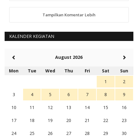
Tampilkan Komentar Lebih
anggy (anakkaos@gmail.com)
Kami perantu bisa baca langsung terkait Pilkada Sumba
Barat Aman, Trmksih Pak Polisi
5 tahun Yang lalu
KALENDER KEGIATAN
Balas
-20
Rambu (rambu03@gmail.com)
August 2026
Berita Polres Sumba Barat Mantap
5 tahun Yang lalu
Mon
Tue
Wed
Thu
Fri
Sat
Sun
Balas
16
1
2
3
4
5
6
7
8
9
10
11
12
13
14
15
16
17
18
19
20
21
22
23
24
25
26
27
28
29
30