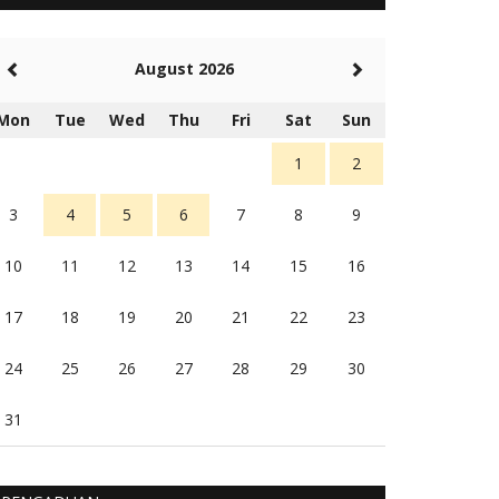
5 tahun Yang lalu
Balas
-20
August 2026
Rambu (rambu03@gmail.com)
Berita Polres Sumba Barat Mantap
Mon
Tue
Wed
Thu
Fri
Sat
Sun
5 tahun Yang lalu
Balas
16
1
2
3
4
5
6
7
8
9
10
11
12
13
14
15
16
17
18
19
20
21
22
23
24
25
26
27
28
29
30
31