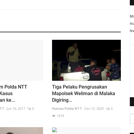
Mi
ma
le
um Polda NTT
Tiga Pelaku Pengrusakan
Kasus
Mapolsek Weliman di Malaka
n ke...
Digiring...
NTT
Jun 16, 2017
0
Humas Polda NTT
Des 12, 2020
0
1676