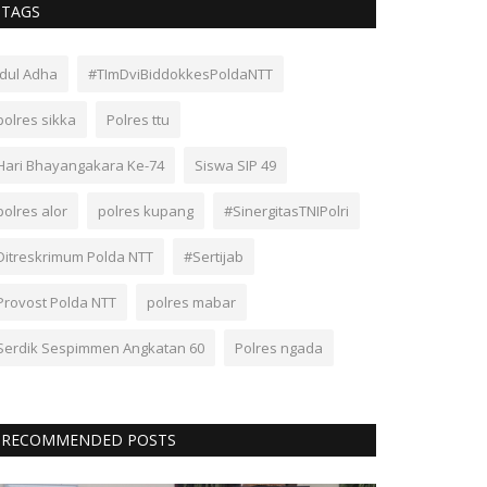
TAGS
Idul Adha
#TImDviBiddokkesPoldaNTT
polres sikka
Polres ttu
Hari Bhayangakara Ke-74
Siswa SIP 49
polres alor
polres kupang
#SinergitasTNIPolri
Ditreskrimum Polda NTT
#Sertijab
Provost Polda NTT
polres mabar
Serdik Sespimmen Angkatan 60
Polres ngada
RECOMMENDED POSTS