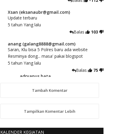
Balas
-112
Xsan (eksanaubr@gmail.com)
Update terbaru
5 tahun Yang lalu
Balas
103
anang (galang8888@gmail.com)
Saran, Klu bisa 5 Polres baru ada website
Resminya dong... masa' pakai blogspot
5 tahun Yang lalu
Balas
75
adryanus bata
(adryanusbata@gmail.com)
TKS atas saran dan masukannya, akan
Tambah Komentar
kami tindaklanjuti
5 tahun Yang lalu
88
Tampilkan Komentar Lebih
anggy (anakkaos@gmail.com)
Kami perantu bisa baca langsung terkait Pilkada
Sumba Barat Aman, Trmksih Pak Polisi
KALENDER KEGIATAN