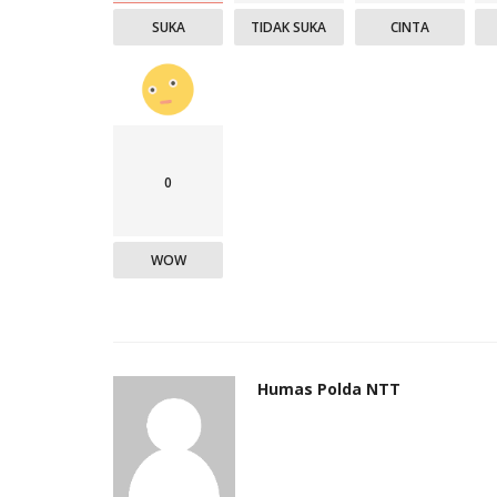
SUKA
TIDAK SUKA
CINTA
0
WOW
Humas Polda NTT