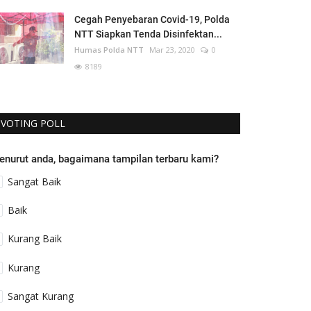
Cegah Penyebaran Covid-19, Polda
NTT Siapkan Tenda Disinfektan...
Humas Polda NTT
Mar 23, 2020
0
8189
VOTING POLL
enurut anda, bagaimana tampilan terbaru kami?
Sangat Baik
Baik
Kurang Baik
Kurang
Sangat Kurang