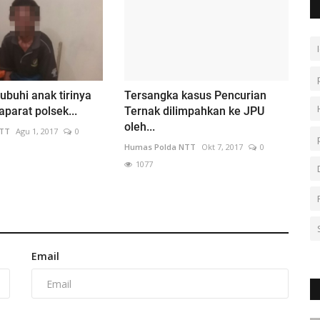
tubuhi anak tirinya
Tersangka kasus Pencurian
parat polsek...
Ternak dilimpahkan ke JPU
oleh...
NTT
Agu 1, 2017
0
Humas Polda NTT
Okt 7, 2017
0
1077
Email