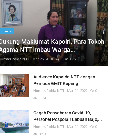
Home
Dukung Maklumat Kapolri, Para Tokoh
Agama NTT Imbau Warga...
Humas Polda NTT
Mar 26, 2020
0
6750
Audience Kapolda NTT dengan
Pemuda GMIT Kupang
Humas Polda NTT
Mar 24, 2020
0
6574
Cegah Penyebaran Covid-19,
Personel Pospolair Labuan Bajo,...
Humas Polda NTT
Mar 24, 2020
0
6859