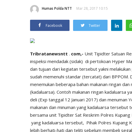
Humas Polda NTT
Mar 28, 2017 10:15
Facebook
Twitter
Tribratanewsntt
.
com,-
Unit
Tipidter
Satuan
Re
inspeksi mendadak (sidak) di pertokoan Hyper Ma
dan tujuan dari kegiatan tersebut yakni melakuka
sudah memenuhi standar (tercatat) dari BPPOM. D
menemukan beberapa bahan makanan ringan dan m
(kadaluarsa). Contoh makanan ringan kadaluarsa ya
deli (Exp tanggal 12 Januari 2017) dan menuman Yo
makanan dan minuman yang kadaluarsa tersebut te
bersama unit Tipidter Sat Reskrim Polres Kupa
yang kadaluarsa tersebut, Pihak Polres Kupang
lebih berhati-hati dan teliti sebelum membeli seg