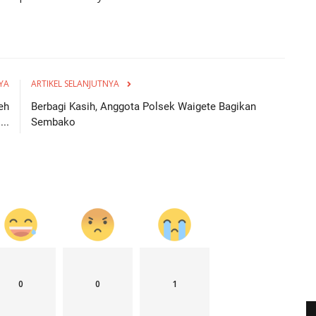
YA
ARTIKEL SELANJUTNYA
eh
Berbagi Kasih, Anggota Polsek Waigete Bagikan
..
Sembako
0
0
1