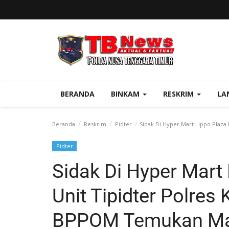
BERANDA
BINKAM
RESKRIM
LA
Beranda
Reskrim
Pidter
Sidak Di Hyper Mart Lippo Plaz
Pidter
Sidak Di Hyper Mart
Unit Tipidter Polres
BPPOM Temukan Ma