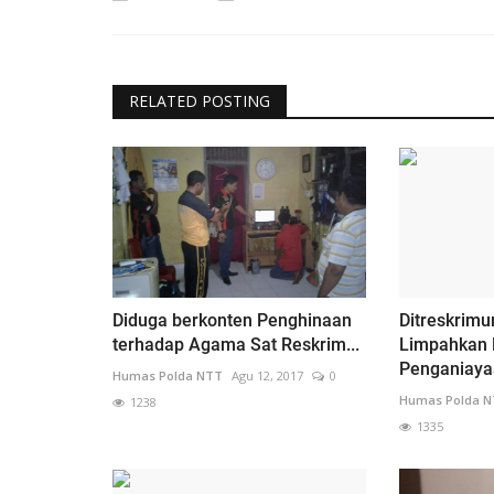
RELATED POSTING
Diduga berkonten Penghinaan
Ditreskrim
terhadap Agama Sat Reskrim...
Limpahkan 
Penganiayaa
Humas Polda NTT
Agu 12, 2017
0
Humas Polda 
1238
1335