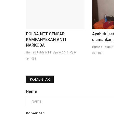
POLDA NTT GENCAR
Ayah tiri se
KAMPANYEKAN ANTI
diamankan a
NARKOBA
Humas Polda 
Humas Polda NTT
Apr 6, 2016
0
1182
1033
KOMENTAR
Nama
Komentar