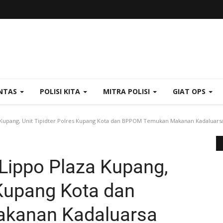
NTAS
POLISI KITA
MITRA POLISI
GIAT OPS
a Kupang, Unit Tipidter Polres Kupang Kota dan BPPOM Temukan Makanan Kadaluars
 Lippo Plaza Kupang,
 Kupang Kota dan
kanan Kadaluarsa