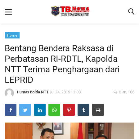
Home
Bentang Bendera Raksasa di
Beranda
Perbatasan RI-RDTL, Kapolda
Binkam
NTT Terima Penghargaan dari
Terms & Conditions
LEPRID
Reskrim
Humas Polda NTT
Jul 24, 2019 11:00
0
106
Lantas
Polisi Kita
Mitra Polisi
Giat Ops
Link Polda NTT