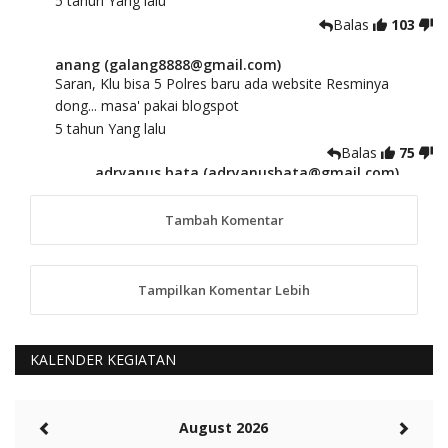
5 tahun Yang lalu
Balas
103
anang (galang8888@gmail.com)
Saran, Klu bisa 5 Polres baru ada website Resminya
dong... masa' pakai blogspot
5 tahun Yang lalu
Balas
75
adryanus bata (adryanusbata@gmail.com)
TKS atas saran dan masukannya, akan kami
tindaklanjuti
Tambah Komentar
5 tahun Yang lalu
88
Tampilkan Komentar Lebih
anggy (anakkaos@gmail.com)
Kami perantu bisa baca langsung terkait Pilkada Sumba
Barat Aman, Trmksih Pak Polisi
5 tahun Yang lalu
KALENDER KEGIATAN
Balas
-20
Rambu (rambu03@gmail.com)
August 2026
Berita Polres Sumba Barat Mantap