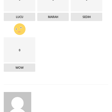
LUCU
MARAH
SEDIH
0
WOW