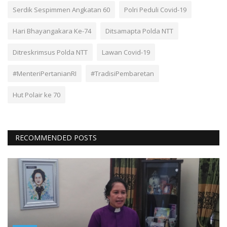
Serdik Sespimmen Angkatan 60
Polri Peduli Covid-19
Hari Bhayangakara Ke-74
Ditsamapta Polda NTT
Ditreskrimsus Polda NTT
Lawan Covid-19
#MenteriPertanianRI
#TradisiPembaretan
Hut Polair ke 70
RECOMMENDED POSTS