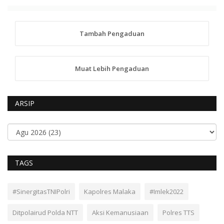
Tambah Pengaduan
Muat Lebih Pengaduan
ARSIP
TAGS
#SinergitasTNIPolri
Kapolres Malaka
#Imlek2022
Ditpolairud Polda NTT
Aksi Kemanusiaan
Polres TTS