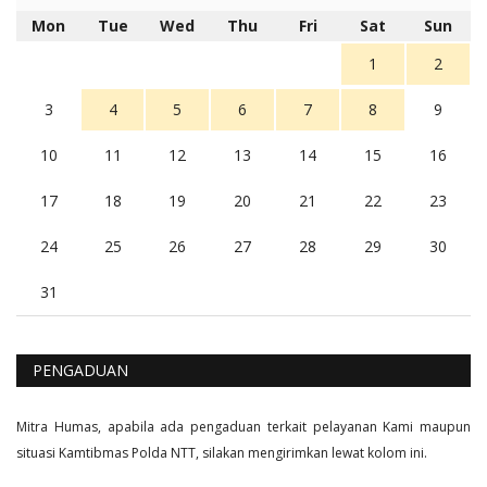
5 tahun Yang lalu
Mon
Tue
Wed
Thu
Fri
Sat
Sun
Balas
16
1
2
3
4
5
6
7
8
9
10
11
12
13
14
15
16
17
18
19
20
21
22
23
24
25
26
27
28
29
30
31
PENGADUAN
Mitra Humas, apabila ada pengaduan terkait pelayanan Kami maupun
situasi Kamtibmas Polda NTT, silakan mengirimkan lewat kolom ini.