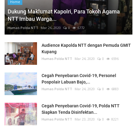
Home
Dukung Maklumat Kapolri, Para Tokoh Agama
NTT Imbau Warga...
Humas Polda NTT
Mar 26, 2020
0
6772
Audience Kapolda NTT dengan Pemuda GMIT
Kupang
Humas Polda NTT
Mar 24, 2020
0
6596
Cegah Penyebaran Covid-19, Personel
Pospolair Labuan Bajo,...
Humas Polda NTT
Mar 24, 2020
0
6883
Cegah Penyebaran Covid-19, Polda NTT
Siapkan Tenda Disinfektan...
Humas Polda NTT
Mar 23, 2020
0
8221