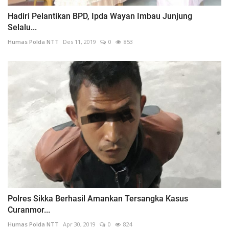
Hadiri Pelantikan BPD, Ipda Wayan Imbau Junjung
Selalu...
Humas Polda NTT
Des 11, 2019
0
853
Polres Sikka Berhasil Amankan Tersangka Kasus
Curanmor...
Humas Polda NTT
Apr 30, 2019
0
824