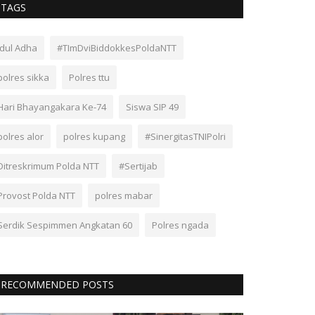
TAGS
Idul Adha
#TImDviBiddokkesPoldaNTT
polres sikka
Polres ttu
Hari Bhayangakara Ke-74
Siswa SIP 49
polres alor
polres kupang
#SinergitasTNIPolri
Ditreskrimum Polda NTT
#Sertijab
Provost Polda NTT
polres mabar
Serdik Sespimmen Angkatan 60
Polres ngada
RECOMMENDED POSTS