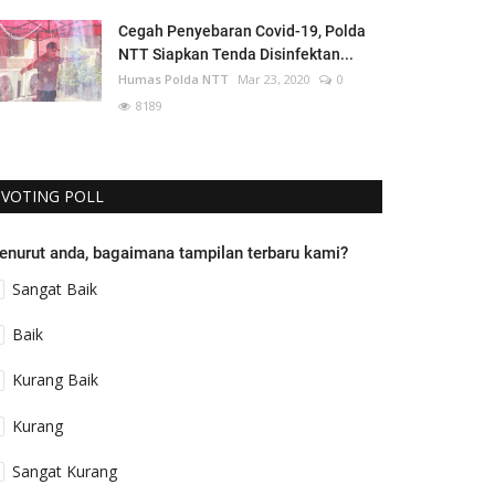
Cegah Penyebaran Covid-19, Polda
NTT Siapkan Tenda Disinfektan...
Humas Polda NTT
Mar 23, 2020
0
8189
VOTING POLL
enurut anda, bagaimana tampilan terbaru kami?
Sangat Baik
Baik
Kurang Baik
Kurang
Sangat Kurang