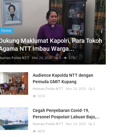
Home
Dukung Maklumat Kapolri, Para Tokoh
Agama NTT Imbau Warga...
Humas Polda NTT
Mar 26, 2020
0
6750
Audience Kapolda NTT dengan
Pemuda GMIT Kupang
Humas Polda NTT
Mar 24, 2020
0
6574
Cegah Penyebaran Covid-19,
Personel Pospolair Labuan Bajo,...
Humas Polda NTT
Mar 24, 2020
0
6859