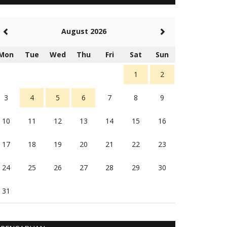
5 tahun Yang lalu
Balas
-20
August 2026
Rambu (rambu03@gmail.com)
Berita Polres Sumba Barat Mantap
Mon
Tue
Wed
Thu
Fri
Sat
Sun
5 tahun Yang lalu
Balas
16
1
2
3
4
5
6
7
8
9
10
11
12
13
14
15
16
17
18
19
20
21
22
23
24
25
26
27
28
29
30
31