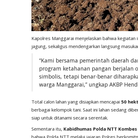
Kapolres Manggarai menjelaskan bahwa kegiatan i
jagung, sekaligus mendengarkan langsung masukan
“Kami bersama pemerintah daerah dan
program ketahanan pangan berjalan o
simbolis, tetapi benar-benar diharap
warga Manggarai,” ungkap AKBP Hendr
Total calon lahan yang disiapkan mencapai
50 hek
berbagai kelompok tani. Saat ini lahan sedang dib
siap untuk ditanami secara serentak.
Sementara itu,
Kabidhumas Polda NTT Kombes Po
bahwa Polda NTT melalui jajaran Polres berkom