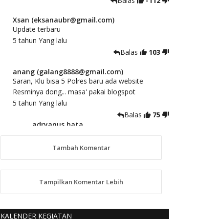
Balas
-112
Xsan (eksanaubr@gmail.com)
Update terbaru
5 tahun Yang lalu
Balas
103
anang (galang8888@gmail.com)
Saran, Klu bisa 5 Polres baru ada website
Resminya dong... masa' pakai blogspot
5 tahun Yang lalu
Balas
75
adryanus bata
(adryanusbata@gmail.com)
TKS atas saran dan masukannya, akan
Tambah Komentar
kami tindaklanjuti
5 tahun Yang lalu
88
Tampilkan Komentar Lebih
anggy (anakkaos@gmail.com)
Kami perantu bisa baca langsung terkait Pilkada
Sumba Barat Aman, Trmksih Pak Polisi
KALENDER KEGIATAN