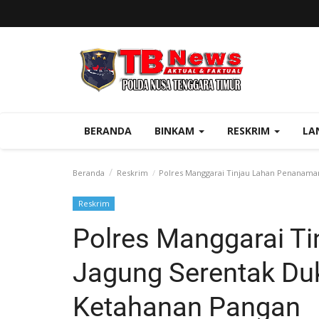
BERANDA
BINKAM
RESKRIM
LA
Beranda
Reskrim
Polres Manggarai Tinjau Lahan Penanama
Reskrim
Polres Manggarai T
Jagung Serentak Du
Ketahanan Pangan