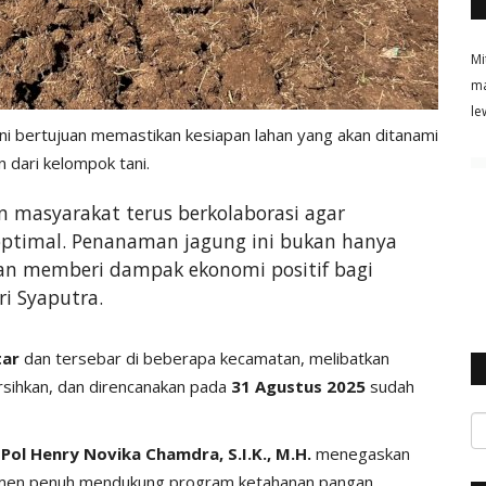
Mi
ma
le
ni bertujuan memastikan kesiapan lahan yang akan ditanami
 dari kelompok tani.
 masyarakat terus berkolaborasi agar
ptimal. Penanaman jagung ini bukan hanya
kan memberi dampak ekonomi positif bagi
i Syaputra.
tar
dan tersebar di beberapa kecamatan, melibatkan
ersihkan, dan direncanakan pada
31 Agustus 2025
sudah
l Henry Novika Chamdra, S.I.K., M.H.
menegaskan
itmen penuh mendukung program ketahanan pangan