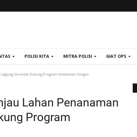
NTAS
POLISI KITA
MITRA POLISI
GIAT OPS
n Jagung Serentak Dukung Program Ketahanan Pangan
injau Lahan Penanaman
kung Program