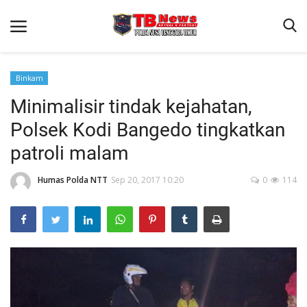
Binkam
Minimalisir tindak kejahatan,
Beranda
Polsek Kodi Bangedo tingkatkan
Binkam
patroli malam
Terms & Conditions
Humas Polda NTT
Sep 20, 2017 10:20
0
114
Reskrim
Lantas
Polisi Kita
Mitra Polisi
Giat Ops
Link Polda NTT