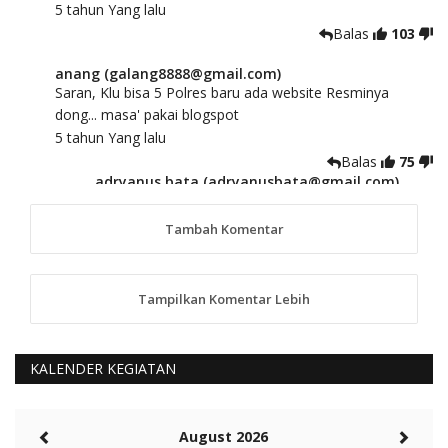
5 tahun Yang lalu
Balas
103
anang (galang8888@gmail.com)
Saran, Klu bisa 5 Polres baru ada website Resminya
dong... masa' pakai blogspot
5 tahun Yang lalu
Balas
75
adryanus bata (adryanusbata@gmail.com)
TKS atas saran dan masukannya, akan kami
tindaklanjuti
Tambah Komentar
5 tahun Yang lalu
88
Tampilkan Komentar Lebih
anggy (anakkaos@gmail.com)
Kami perantu bisa baca langsung terkait Pilkada Sumba
Barat Aman, Trmksih Pak Polisi
5 tahun Yang lalu
KALENDER KEGIATAN
Balas
-20
Rambu (rambu03@gmail.com)
August 2026