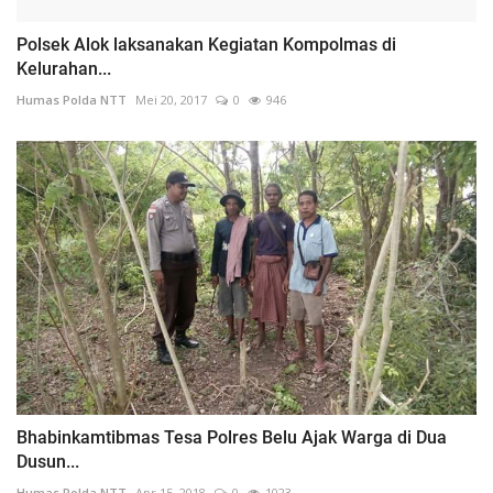
Polsek Alok laksanakan Kegiatan Kompolmas di
Kelurahan...
Humas Polda NTT
Mei 20, 2017
0
946
Bhabinkamtibmas Tesa Polres Belu Ajak Warga di Dua
Dusun...
Humas Polda NTT
Apr 15, 2018
0
1023