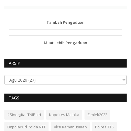
Tambah Pengaduan
Muat Lebih Pengaduan
ARSIP
TAGS
#SinergitasTNIPolri
Kapolres Malaka
#Imlek2022
Ditpolairud Polda NTT
Aksi Kemanusiaan
Polres TTS