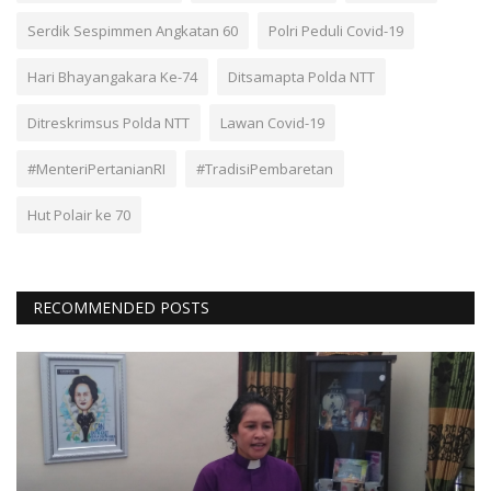
Serdik Sespimmen Angkatan 60
Polri Peduli Covid-19
Hari Bhayangakara Ke-74
Ditsamapta Polda NTT
Ditreskrimsus Polda NTT
Lawan Covid-19
#MenteriPertanianRI
#TradisiPembaretan
Hut Polair ke 70
RECOMMENDED POSTS