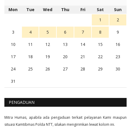
Berita Polres Sumba Barat Mantap
5 tahun Yang lalu
Mon
Tue
Wed
Thu
Fri
Sat
Sun
Balas
16
1
2
3
4
5
6
7
8
9
10
11
12
13
14
15
16
17
18
19
20
21
22
23
24
25
26
27
28
29
30
31
PENGADUAN
Mitra Humas, apabila ada pengaduan terkait pelayanan Kami maupun
situasi Kamtibmas Polda NTT, silakan mengirimkan lewat kolom ini.