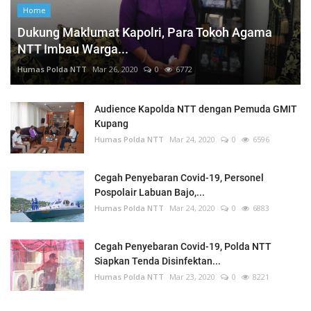
Home
Dukung Maklumat Kapolri, Para Tokoh Agama
NTT Imbau Warga...
Humas Polda NTT
Mar 26, 2020
0
6772
Audience Kapolda NTT dengan Pemuda GMIT
Kupang
Humas Polda NTT
Mar 24, 2020
0
6596
Cegah Penyebaran Covid-19, Personel
Pospolair Labuan Bajo,...
Humas Polda NTT
Mar 24, 2020
0
6883
Cegah Penyebaran Covid-19, Polda NTT
Siapkan Tenda Disinfektan...
Humas Polda NTT
Mar 23, 2020
0
8221