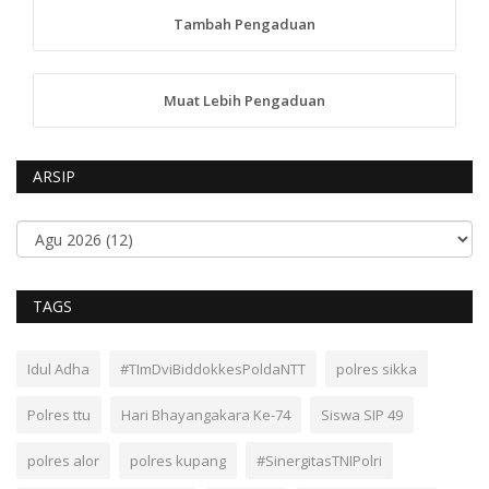
Tambah Pengaduan
Muat Lebih Pengaduan
ARSIP
TAGS
Idul Adha
#TImDviBiddokkesPoldaNTT
polres sikka
Polres ttu
Hari Bhayangakara Ke-74
Siswa SIP 49
polres alor
polres kupang
#SinergitasTNIPolri