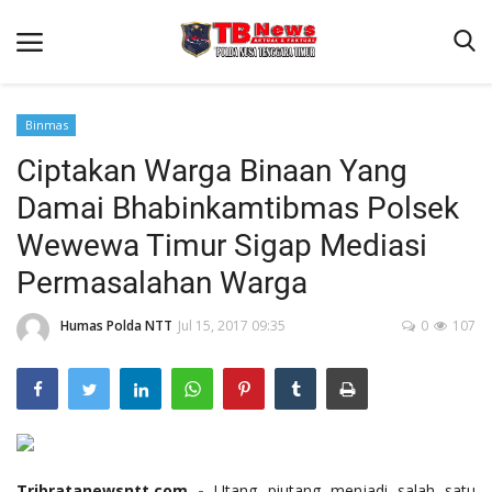
Binmas
Ciptakan Warga Binaan Yang
Beranda
Damai Bhabinkamtibmas Polsek
Binkam
Wewewa Timur Sigap Mediasi
Terms & Conditions
Permasalahan Warga
Reskrim
Humas Polda NTT
Jul 15, 2017 09:35
0
107
Lantas
Polisi Kita
Mitra Polisi
Giat Ops
Link Polda NTT
Tribratanewsntt.com -
Utang piutang menjadi salah satu