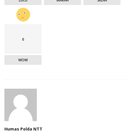
LUCU
MARAH
SEDIH
0
WOW
Humas Polda NTT