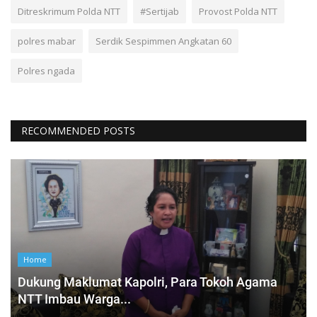
Ditreskrimum Polda NTT
#Sertijab
Provost Polda NTT
polres mabar
Serdik Sespimmen Angkatan 60
Polres ngada
RECOMMENDED POSTS
Home
Dukung Maklumat Kapolri, Para Tokoh Agama
NTT Imbau Warga...