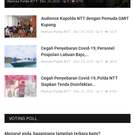
Humas Polda NTT
Mar 26, 2020
0
6750
Audience Kapolda NTT dengan Pemuda GMIT
Kupang
Humas Polda NTT
Mar 24, 2020
0
6574
Cegah Penyebaran Covid-19, Personel
Pospolair Labuan Bajo,...
Humas Polda NTT
Mar 24, 2020
0
6859
Cegah Penyebaran Covid-19, Polda NTT
Siapkan Tenda Disinfektan...
Humas Polda NTT
Mar 23, 2020
0
8189
VOTING POLL
Menurut anda, bagaimana tampilan terbaru kami?