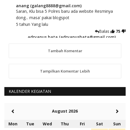
anang (galang8888@gmail.com)
Saran, Klu bisa 5 Polres baru ada website Resminya
dong... masa' pakai blogspot
5 tahun Yang lalu
Balas
75
adryanus bata (adryanusbata@gmail.com)
TKS atas saran dan masukannya, akan kami
tindaklanjuti
Tambah Komentar
5 tahun Yang lalu
88
Tampilkan Komentar Lebih
anggy (anakkaos@gmail.com)
Kami perantu bisa baca langsung terkait Pilkada Sumba
Barat Aman, Trmksih Pak Polisi
5 tahun Yang lalu
KALENDER KEGIATAN
Balas
-20
Rambu (rambu03@gmail.com)
August 2026
Berita Polres Sumba Barat Mantap
5 tahun Yang lalu
Mon
Tue
Wed
Thu
Fri
Sat
Sun
Balas
16