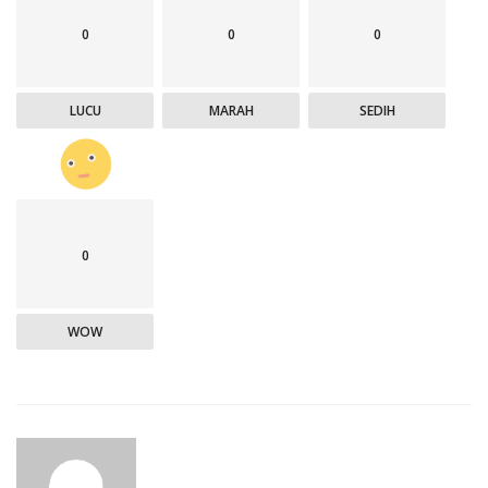
0
0
0
LUCU
MARAH
SEDIH
0
WOW