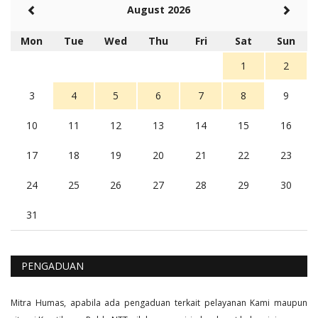
Rambu (rambu03@gmail.com)
August 2026
Berita Polres Sumba Barat Mantap
5 tahun Yang lalu
Mon
Tue
Wed
Thu
Fri
Sat
Sun
Balas
16
1
2
3
4
5
6
7
8
9
10
11
12
13
14
15
16
17
18
19
20
21
22
23
24
25
26
27
28
29
30
31
PENGADUAN
Mitra Humas, apabila ada pengaduan terkait pelayanan Kami maupun