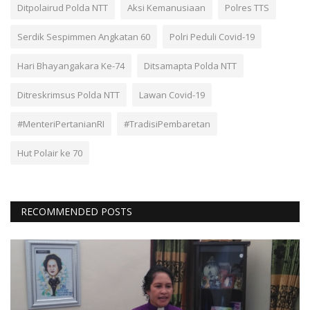
Ditpolairud Polda NTT
Aksi Kemanusiaan
Polres TTS
Serdik Sespimmen Angkatan 60
Polri Peduli Covid-19
Hari Bhayangakara Ke-74
Ditsamapta Polda NTT
Ditreskrimsus Polda NTT
Lawan Covid-19
#MenteriPertanianRI
#TradisiPembaretan
Hut Polair ke 70
RECOMMENDED POSTS