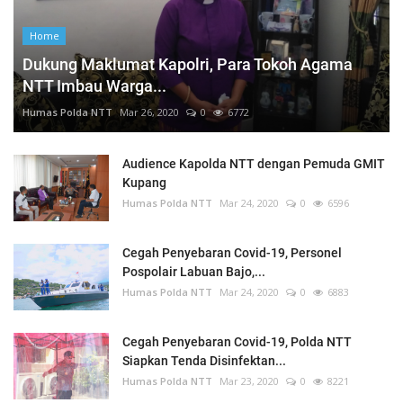
Home
Dukung Maklumat Kapolri, Para Tokoh Agama
NTT Imbau Warga...
Humas Polda NTT
Mar 26, 2020
0
6772
Audience Kapolda NTT dengan Pemuda GMIT
Kupang
Humas Polda NTT
Mar 24, 2020
0
6596
Cegah Penyebaran Covid-19, Personel
Pospolair Labuan Bajo,...
Humas Polda NTT
Mar 24, 2020
0
6883
Cegah Penyebaran Covid-19, Polda NTT
Siapkan Tenda Disinfektan...
Humas Polda NTT
Mar 23, 2020
0
8221