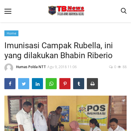
Home
Imunisasi Campak Rubella, ini
Beranda
yang dilakukan Bhabin Riberio
Binkam
Terms & Conditions
Humas Polda NTT
Agu 9, 2018 11:06
0
88
Reskrim
Lantas
Polisi Kita
Mitra Polisi
Giat Ops
Link Polda NTT