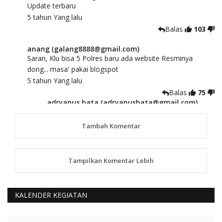
Update terbaru
5 tahun Yang lalu
Balas
103
anang (galang8888@gmail.com)
Saran, Klu bisa 5 Polres baru ada website Resminya
dong... masa' pakai blogspot
5 tahun Yang lalu
Balas
75
adryanus bata (adryanusbata@gmail.com)
TKS atas saran dan masukannya, akan kami
tindaklanjuti
Tambah Komentar
5 tahun Yang lalu
88
Tampilkan Komentar Lebih
anggy (anakkaos@gmail.com)
Kami perantu bisa baca langsung terkait Pilkada Sumba
Barat Aman, Trmksih Pak Polisi
5 tahun Yang lalu
KALENDER KEGIATAN
Balas
-20