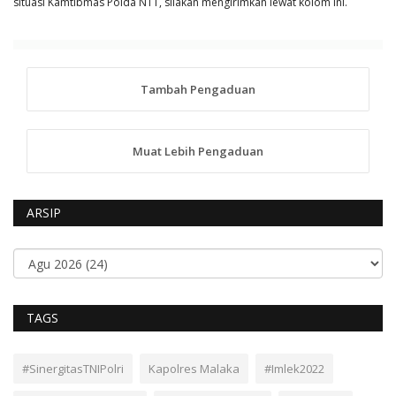
situasi Kamtibmas Polda NTT, silakan mengirimkan lewat kolom ini.
Tambah Pengaduan
Muat Lebih Pengaduan
ARSIP
TAGS
#SinergitasTNIPolri
Kapolres Malaka
#Imlek2022