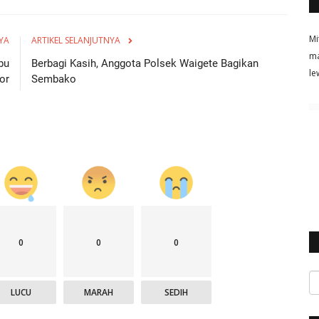
Mi
YA
ARTIKEL SELANJUTNYA
ma
bu
Berbagi Kasih, Anggota Polsek Waigete Bagikan
le
or
Sembako
0
0
0
LUCU
MARAH
SEDIH