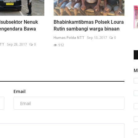
lsubsektor Nenuk
Bhabinkamtibmas Polsek Loura
engendara Bawa
Rutin sambangi warga binaan
Humas Polda NTT
Sep 13, 2017
0
NTT
Sep 28, 2017
0
912
M
Email