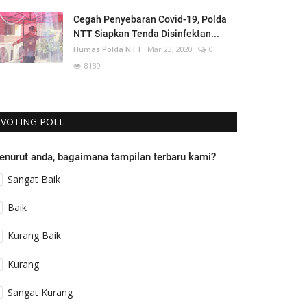
Cegah Penyebaran Covid-19, Polda
NTT Siapkan Tenda Disinfektan...
Humas Polda NTT
Mar 23, 2020
0
8189
VOTING POLL
enurut anda, bagaimana tampilan terbaru kami?
Sangat Baik
Baik
Kurang Baik
Kurang
Sangat Kurang