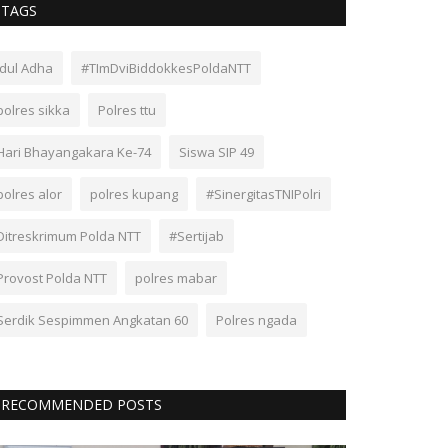
TAGS
Idul Adha
#TImDviBiddokkesPoldaNTT
polres sikka
Polres ttu
Hari Bhayangakara Ke-74
Siswa SIP 49
polres alor
polres kupang
#SinergitasTNIPolri
Ditreskrimum Polda NTT
#Sertijab
Provost Polda NTT
polres mabar
Serdik Sespimmen Angkatan 60
Polres ngada
RECOMMENDED POSTS