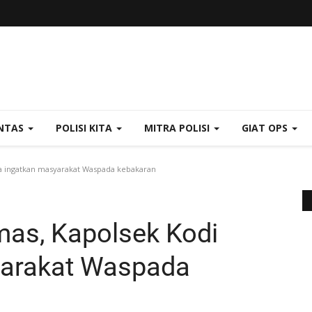
NTAS
POLISI KITA
MITRA POLISI
GIAT OPS
ra ingatkan masyarakat Waspada kebakaran
mas, Kapolsek Kodi
yarakat Waspada