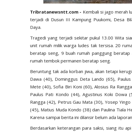
Tribratanewsntt.com -
Kembali si jago merah lu
terjadi di Dusun III Kampung Puukomi, Desa B
Daya.
Tragedi yang terjadi sekitar pukul 13.00 Wita s
unit rumah milik warga ludes tak tersisa. 20 ru
beratap seng, 9 buah rumah panggung beratap 
rumah tembok permanen beratap seng.
Beruntung tak ada korban jiwa, akan tetapi kerugi
Dawa (40), Dominggus Deta Lando (65), Paulus
Mete (40), Sofia Biri Koni (60), Alosius Ra Rang
Paulus Pati Kondo (44), Agustinus Koki Dowa (
Rangga (42), Petrus Gau Mata (30), Yosep Yingo
(45), Matius Muda Kondo (38) dan Paulina Tiala H
Karena sampai berita ini dilansir belum ada lapora
Berdasarkan keterangan para saksi, siang itu ap