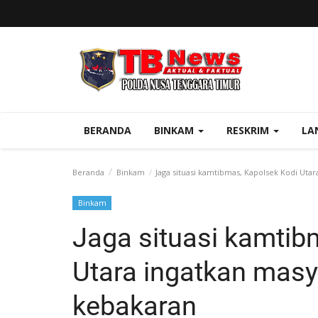
BERANDA
BINKAM
RESKRIM
LA
Beranda
Binkam
Jaga situasi kamtibmas, Kapolsek Kodi Uta
Binkam
Jaga situasi kamtib
Utara ingatkan mas
kebakaran