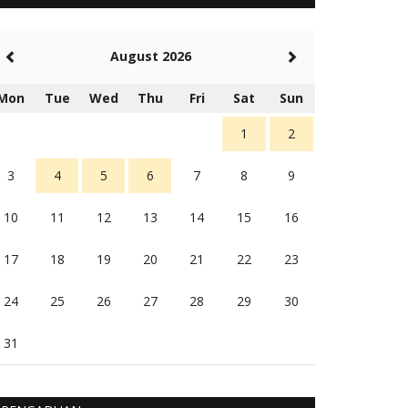
5 tahun Yang lalu
Balas
-20
August 2026
Rambu (rambu03@gmail.com)
Berita Polres Sumba Barat Mantap
Mon
Tue
Wed
Thu
Fri
Sat
Sun
5 tahun Yang lalu
Balas
16
1
2
3
4
5
6
7
8
9
10
11
12
13
14
15
16
17
18
19
20
21
22
23
24
25
26
27
28
29
30
31