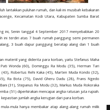
luh lantakkan puluhan rumah, dan kali ini musibah kebakaran
ilacenge, Kecamatan Kodi Utara, Kabupaten Sumba Barat
iang ini, Senin tanggal 4 September 2017 menyebabkan 20
mah ini terdiri atas 7 buah rumah panggung semi permanen
alang, 3 buah dapur panggung beratap alang dan 1 buah
an materiil yang diderita para korban, yaitu Stefanus Maha
 Pati Wonda (60), Dominggu Ra Modu (35), Herman Tari
ga (43), Robertus Rehi Kaka (45), Marten Muda Kondo (32),
55), Ra Bota (75), David Gheru Dadu (28), Frans Ngedo
 Bani (31), Stepanus Ra Modu (32), Markus Muda Rokoraka
emba (51) diperkirakan mencapai angka ratusan juta rupiah.
n kepastian jumlah angka kerugian dari para korban.
i mula-mula hanya membakar atap alang-alang rumah milik