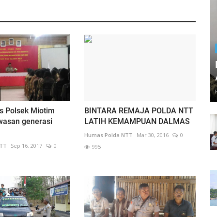
s Polsek Miotim
BINTARA REMAJA POLDA NTT
asan generasi
LATIH KEMAMPUAN DALMAS
Humas Polda NTT
Mar 30, 2016
0
NTT
Sep 16, 2017
0
995