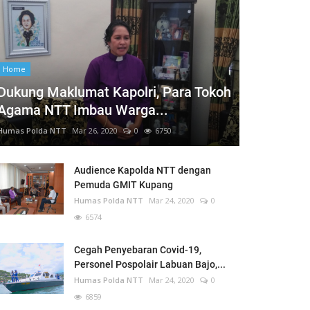
Home
Dukung Maklumat Kapolri, Para Tokoh
Agama NTT Imbau Warga...
Humas Polda NTT
Mar 26, 2020
0
6750
Audience Kapolda NTT dengan
Pemuda GMIT Kupang
Humas Polda NTT
Mar 24, 2020
0
6574
Cegah Penyebaran Covid-19,
Personel Pospolair Labuan Bajo,...
Humas Polda NTT
Mar 24, 2020
0
6859