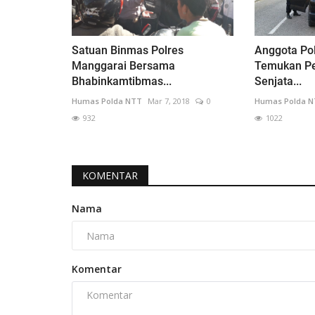
Satuan Binmas Polres
Anggota Po
Manggarai Bersama
Temukan P
Bhabinkamtibmas...
Senjata...
Humas Polda NTT
Mar 7, 2018
0
Humas Polda 
932
1022
KOMENTAR
Nama
Komentar