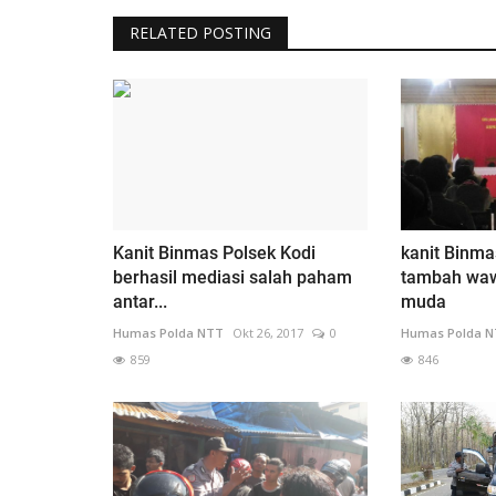
RELATED POSTING
Kanit Binmas Polsek Kodi
kanit Binma
berhasil mediasi salah paham
tambah waw
antar...
muda
Humas Polda NTT
Okt 26, 2017
0
Humas Polda 
859
846