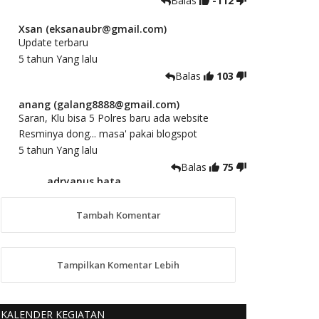
Balas
-112
Xsan (eksanaubr@gmail.com)
Update terbaru
5 tahun Yang lalu
Balas
103
anang (galang8888@gmail.com)
Saran, Klu bisa 5 Polres baru ada website
Resminya dong... masa' pakai blogspot
5 tahun Yang lalu
Balas
75
adryanus bata
(adryanusbata@gmail.com)
TKS atas saran dan masukannya, akan
Tambah Komentar
kami tindaklanjuti
5 tahun Yang lalu
88
Tampilkan Komentar Lebih
anggy (anakkaos@gmail.com)
Kami perantu bisa baca langsung terkait Pilkada
Sumba Barat Aman, Trmksih Pak Polisi
KALENDER KEGIATAN