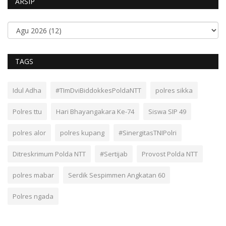
ARSIP
TAGS
Idul Adha
#TImDviBiddokkesPoldaNTT
polres sikka
Polres ttu
Hari Bhayangakara Ke-74
Siswa SIP 49
polres alor
polres kupang
#SinergitasTNIPolri
Ditreskrimum Polda NTT
#Sertijab
Provost Polda NTT
polres mabar
Serdik Sespimmen Angkatan 60
Polres ngada