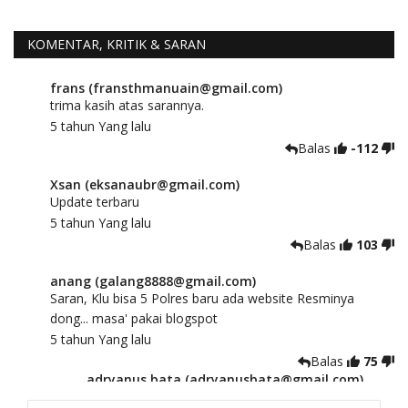
KOMENTAR, KRITIK & SARAN
frans (fransthmanuain@gmail.com)
trima kasih atas sarannya.
5 tahun Yang lalu
Balas
-112
Xsan (eksanaubr@gmail.com)
Update terbaru
5 tahun Yang lalu
Balas
103
anang (galang8888@gmail.com)
Saran, Klu bisa 5 Polres baru ada website Resminya
dong... masa' pakai blogspot
5 tahun Yang lalu
Balas
75
adryanus bata (adryanusbata@gmail.com)
TKS atas saran dan masukannya, akan kami