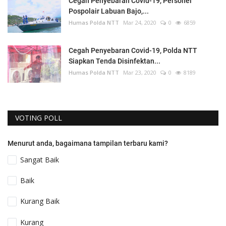
Cegah Penyebaran Covid-19, Personel
Pospolair Labuan Bajo,...
Humas Polda NTT
Mar 24, 2020
0
6859
Cegah Penyebaran Covid-19, Polda NTT
Siapkan Tenda Disinfektan...
Humas Polda NTT
Mar 23, 2020
0
8189
VOTING POLL
Menurut anda, bagaimana tampilan terbaru kami?
Sangat Baik
Baik
Kurang Baik
Kurang