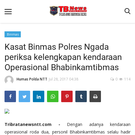
Binmas
Kasat Binmas Polres Ngada
Beranda
periksa kelengkapan kendaraan
Binkam
Operasional Bhabinkamtibmas
Terms & Conditions
Humas Polda NTT
Jul 28, 2017 04:38
0
114
Reskrim
Lantas
Polisi Kita
Mitra Polisi
Giat Ops
Tribratanewsntt.com -
Dengan adanya kendaraan
operasional roda dua, personil Bhabinkamtibmas selalu hadir
Link Polda NTT