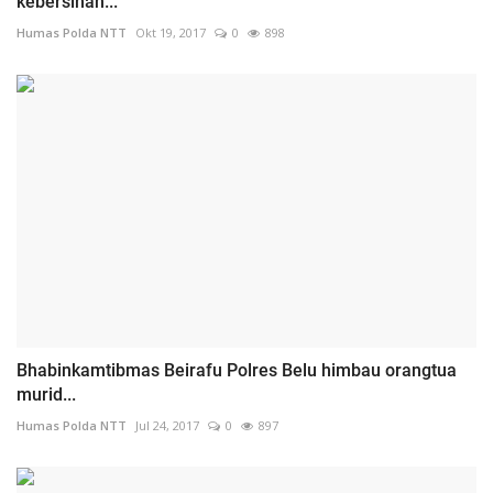
kebersihan...
Humas Polda NTT
Okt 19, 2017
0
898
Bhabinkamtibmas Beirafu Polres Belu himbau orangtua
murid...
Humas Polda NTT
Jul 24, 2017
0
897