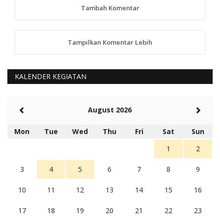
tindaklanjuti
Tambah Komentar
5 tahun Yang lalu
88
Tampilkan Komentar Lebih
anggy (anakkaos@gmail.com)
Kami perantu bisa baca langsung terkait Pilkada Sumba
Barat Aman, Trmksih Pak Polisi
5 tahun Yang lalu
KALENDER KEGIATAN
Balas
-20
Rambu (rambu03@gmail.com)
August 2026
Berita Polres Sumba Barat Mantap
5 tahun Yang lalu
Mon
Tue
Wed
Thu
Fri
Sat
Sun
Balas
16
1
2
3
4
5
6
7
8
9
10
11
12
13
14
15
16
17
18
19
20
21
22
23