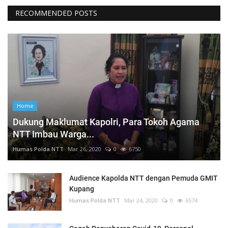
RECOMMENDED POSTS
Home
Dukung Maklumat Kapolri, Para Tokoh Agama
NTT Imbau Warga...
Humas Polda NTT
Mar 26, 2020
0
6750
Audience Kapolda NTT dengan Pemuda GMIT
Kupang
Humas Polda NTT
Mar 24, 2020
0
6574