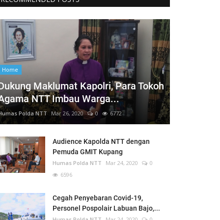
Home
Dukung Maklumat Kapolri, Para Tokoh
Agama NTT Imbau Warga...
Humas Polda NTT
Mar 26, 2020
0
6772
Audience Kapolda NTT dengan
Pemuda GMIT Kupang
Humas Polda NTT
Mar 24, 2020
0
6596
Cegah Penyebaran Covid-19,
Personel Pospolair Labuan Bajo,...
Humas Polda NTT
Mar 24, 2020
0