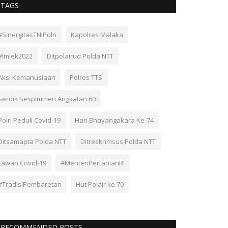
TAGS
#SinergitasTNIPolri
Kapolres Malaka
#Imlek2022
Ditpolairud Polda NTT
Aksi Kemanusiaan
Polres TTS
Serdik Sespimmen Angkatan 60
Polri Peduli Covid-19
Hari Bhayangakara Ke-74
Ditsamapta Polda NTT
Ditreskrimsus Polda NTT
Lawan Covid-19
#MenteriPertanianRI
#TradisiPembaretan
Hut Polair ke 70
RECOMMENDED POSTS