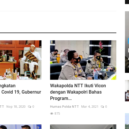
ngkatan
Wakapolda NTT Ikuti Vicon
 Covid 19, Gubernur
dengan Wakapolri Bahas
Program...
NTT
Nop 18, 2020
0
Humas Polda NTT
Mar 4, 2021
0
875