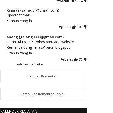
Balas
-112
Xsan (eksanaubr@gmail.com)
Update terbaru
5 tahun Yang lalu
Balas
103
anang (galang8888@gmail.com)
Saran, Klu bisa 5 Polres baru ada website
Resminya dong... masa' pakai blogspot
5 tahun Yang lalu
Balas
75
adryanus bata
(adryanusbata@gmail.com)
TKS atas saran dan masukannya, akan
Tambah Komentar
kami tindaklanjuti
5 tahun Yang lalu
88
Tampilkan Komentar Lebih
anggy (anakkaos@gmail.com)
Kami perantu bisa baca langsung terkait Pilkada
Sumba Barat Aman, Trmksih Pak Polisi
KALENDER KEGIATAN