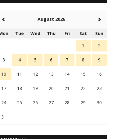
5 tahun Yang lalu
Balas
-20
August 2026
Rambu (rambu03@gmail.com)
Berita Polres Sumba Barat Mantap
Mon
Tue
Wed
Thu
Fri
Sat
Sun
5 tahun Yang lalu
Balas
16
1
2
3
4
5
6
7
8
9
10
11
12
13
14
15
16
17
18
19
20
21
22
23
24
25
26
27
28
29
30
31