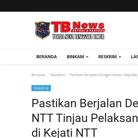
BERANDA
BINKAM
RESKRIM
LA
Beranda
Headline
Pastikan Berjalan Dengan Aman, Kapolda N
Headline
Pastikan Berjalan 
NTT Tinjau Pelaksa
di Kejati NTT