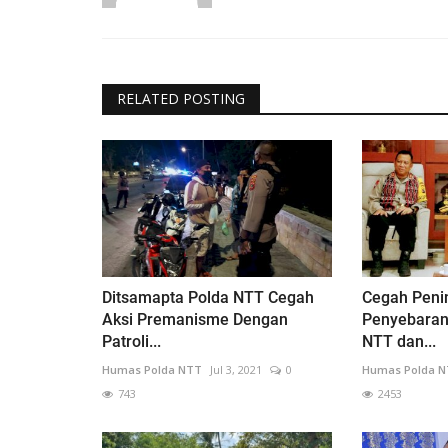
RELATED POSTING
Ditsamapta Polda NTT Cegah
Cegah Peni
Aksi Premanisme Dengan
Penyebaran
Patroli...
NTT dan...
Humas Polda NTT
Jul 3, 2021
0
Humas Polda 
743
2453