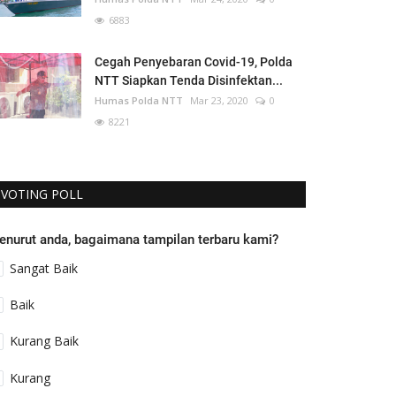
6883
Cegah Penyebaran Covid-19, Polda
NTT Siapkan Tenda Disinfektan...
Humas Polda NTT
Mar 23, 2020
0
8221
VOTING POLL
enurut anda, bagaimana tampilan terbaru kami?
Sangat Baik
Baik
Kurang Baik
Kurang