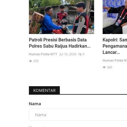
Patroli Presisi Berbasis Data
Kapolri: Sa
Polres Sabu Raijua Hadirkan...
Pengamanan
Lancar...
Humas Polda NTT
Jul 13, 2026
0
Humas Polda 
233
620
KOMENTAR
Nama