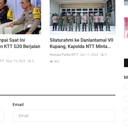
mpai Saat Ini
Silaturahmi ke Danlantamal VII
 KTT G20 Berjalan
Kupang, Kapolda NTT Minta...
Humas Polda NTT
Jan 11, 2022
0
NTT
Nop 15, 2022
0
802
M
Email