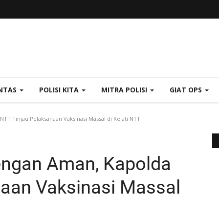
NTAS
POLISI KITA
MITRA POLISI
GIAT OPS
TT Tinjau Pelaksanaan Vaksinasi Massal di Kejati NTT
Dengan Aman, Kapolda
naan Vaksinasi Massal