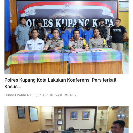
Polres Kupang Kota Lakukan Konferensi Pers terkait
Kasus...
Humas Polda NTT
Jun 1, 2018
0
3287