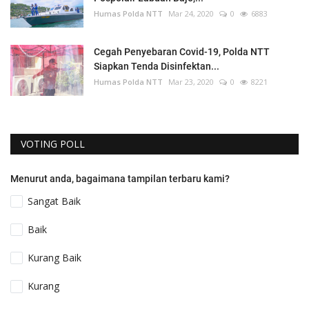
Humas Polda NTT
Mar 24, 2020
0
6883
Cegah Penyebaran Covid-19, Polda NTT
Siapkan Tenda Disinfektan...
Humas Polda NTT
Mar 23, 2020
0
8221
VOTING POLL
Menurut anda, bagaimana tampilan terbaru kami?
Sangat Baik
Baik
Kurang Baik
Kurang