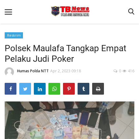
Reskrim
Polsek Maulafa Tangkap Empat
Beranda
Pelaku Judi Poker
Binkam
Terms & Conditions
Humas Polda NTT
Apr 2, 2023 09:18
0
416
Reskrim
Lantas
Polisi Kita
Mitra Polisi
Giat Ops
Link Polda NTT