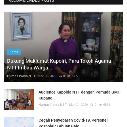
RECOMMENDED POSTS
Home
Dukung Maklumat Kapolri, Para Tokoh Agama
NTT Imbau Warga...
Humas Polda NTT
Mar 26, 2020
0
6772
Audience Kapolda NTT dengan Pemuda GMIT
Kupang
Humas Polda NTT
Mar 24, 2020
0
6596
Cegah Penyebaran Covid-19, Personel
Pospolair Labuan Bajo,...