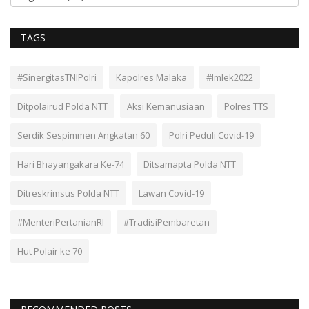
TAGS
#SinergitasTNIPolri
Kapolres Malaka
#Imlek2022
Ditpolairud Polda NTT
Aksi Kemanusiaan
Polres TTS
Serdik Sespimmen Angkatan 60
Polri Peduli Covid-19
Hari Bhayangakara Ke-74
Ditsamapta Polda NTT
Ditreskrimsus Polda NTT
Lawan Covid-19
#MenteriPertanianRI
#TradisiPembaretan
Hut Polair ke 70