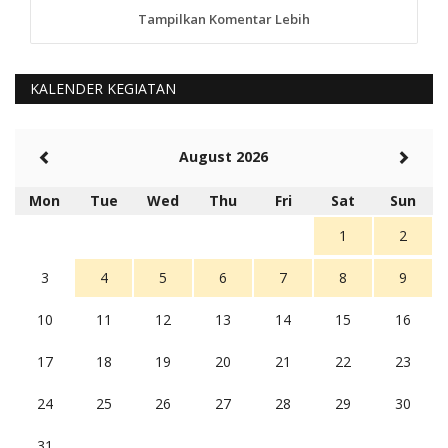
Tampilkan Komentar Lebih
anggy (anakkaos@gmail.com)
Kami perantu bisa baca langsung terkait Pilkada Sumba
Barat Aman, Trmksih Pak Polisi
5 tahun Yang lalu
KALENDER KEGIATAN
Balas
-20
Rambu (rambu03@gmail.com)
August 2026
Berita Polres Sumba Barat Mantap
5 tahun Yang lalu
Mon
Tue
Wed
Thu
Fri
Sat
Sun
Balas
16
1
2
3
4
5
6
7
8
9
10
11
12
13
14
15
16
17
18
19
20
21
22
23
24
25
26
27
28
29
30
31