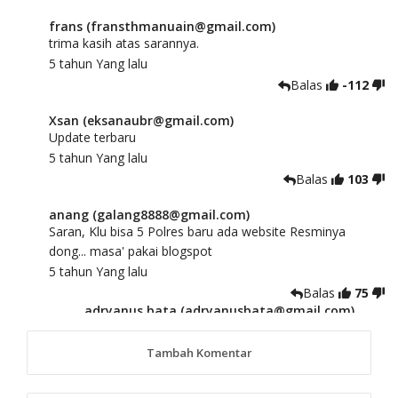
frans (fransthmanuain@gmail.com)
trima kasih atas sarannya.
5 tahun Yang lalu
Balas
-112
Xsan (eksanaubr@gmail.com)
Update terbaru
5 tahun Yang lalu
Balas
103
anang (galang8888@gmail.com)
Saran, Klu bisa 5 Polres baru ada website Resminya
dong... masa' pakai blogspot
5 tahun Yang lalu
Balas
75
adryanus bata (adryanusbata@gmail.com)
TKS atas saran dan masukannya, akan kami
tindaklanjuti
Tambah Komentar
5 tahun Yang lalu
88