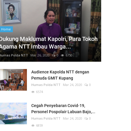
Home
Dukung Maklumat Kapolri, Para Tokoh
Agama NTT Imbau Warga...
Humas Polda NTT
Mar 26, 2020
0
6750
Audience Kapolda NTT dengan
Pemuda GMIT Kupang
Humas Polda NTT
Mar 24, 2020
0
6574
Cegah Penyebaran Covid-19,
Personel Pospolair Labuan Bajo,...
Humas Polda NTT
Mar 24, 2020
0
6859