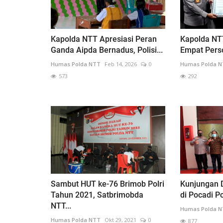
Kapolda NTT Apresiasi Peran
Kapolda NT
Ganda Aipda Bernadus, Polisi...
Empat Perso
Humas Polda NTT
Feb 14, 2026
0
Humas Polda 
573
292
Sambut HUT ke-76 Brimob Polri
Kunjungan 
Tahun 2021, Satbrimobda
di Pocadi P
NTT...
Humas Polda 
Humas Polda NTT
Okt 29, 2021
0
877