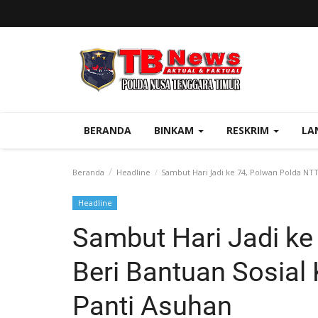
BERANDA
BINKAM
RESKRIM
LA
Beranda
Headline
Sambut Hari Jadi ke 74, Polwan Polda NTT
Headline
Sambut Hari Jadi ke
Beri Bantuan Sosia
Panti Asuhan