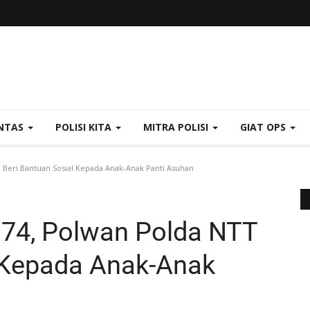
NTAS
POLISI KITA
MITRA POLISI
GIAT OPS
 Beri Bantuan Sosial Kepada Anak-Anak Panti Asuhan
 74, Polwan Polda NTT
l Kepada Anak-Anak