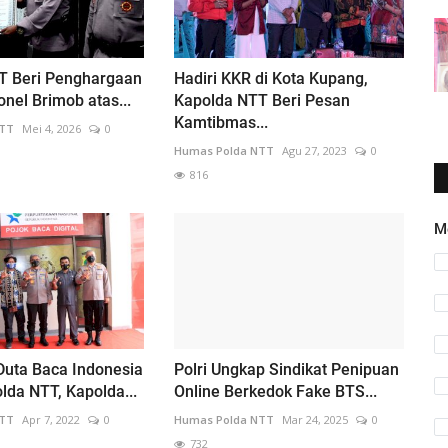
T Beri Penghargaan
Hadiri KKR di Kota Kupang,
nel Brimob atas...
Kapolda NTT Beri Pesan
Kamtibmas...
NTT
Mei 4, 2026
0
Humas Polda NTT
Agu 27, 2023
0
816
M
Duta Baca Indonesia
Polri Ungkap Sindikat Penipuan
olda NTT, Kapolda...
Online Berkedok Fake BTS...
NTT
Apr 7, 2022
0
Humas Polda NTT
Mar 24, 2025
0
732