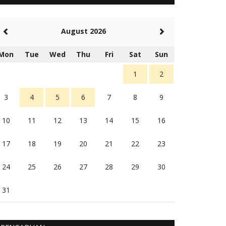
5 tahun Yang lalu
Balas
-20
August 2026
Rambu (rambu03@gmail.com)
Berita Polres Sumba Barat Mantap
Mon
Tue
Wed
Thu
Fri
Sat
Sun
5 tahun Yang lalu
Balas
16
1
2
3
4
5
6
7
8
9
10
11
12
13
14
15
16
17
18
19
20
21
22
23
24
25
26
27
28
29
30
31