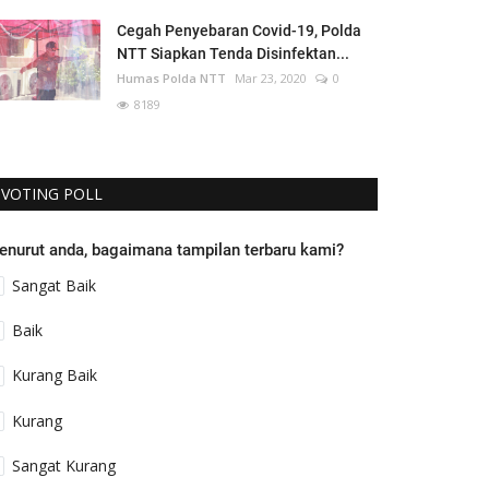
Cegah Penyebaran Covid-19, Polda
NTT Siapkan Tenda Disinfektan...
Humas Polda NTT
Mar 23, 2020
0
8189
VOTING POLL
enurut anda, bagaimana tampilan terbaru kami?
Sangat Baik
Baik
Kurang Baik
Kurang
Sangat Kurang