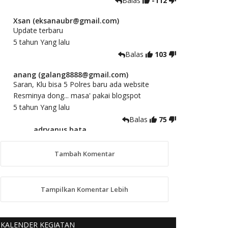
Balas
-112
Xsan (eksanaubr@gmail.com)
Update terbaru
5 tahun Yang lalu
Balas
103
anang (galang8888@gmail.com)
Saran, Klu bisa 5 Polres baru ada website
Resminya dong... masa' pakai blogspot
5 tahun Yang lalu
Balas
75
adryanus bata
(adryanusbata@gmail.com)
TKS atas saran dan masukannya, akan
Tambah Komentar
kami tindaklanjuti
5 tahun Yang lalu
88
Tampilkan Komentar Lebih
anggy (anakkaos@gmail.com)
Kami perantu bisa baca langsung terkait Pilkada
Sumba Barat Aman, Trmksih Pak Polisi
KALENDER KEGIATAN