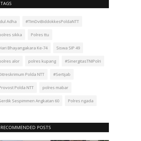
TAGS
Idul Adha
#TImDviBiddokkesPoldaNTT
polres sikka
Polres ttu
Hari Bhayangakara Ke-74
Siswa SIP 49
polres alor
polres kupang
#SinergitasTNIPolri
Ditreskrimum Polda NTT
#Sertijab
Provost Polda NTT
polres mabar
Serdik Sespimmen Angkatan 60
Polres ngada
RECOMMENDED POSTS