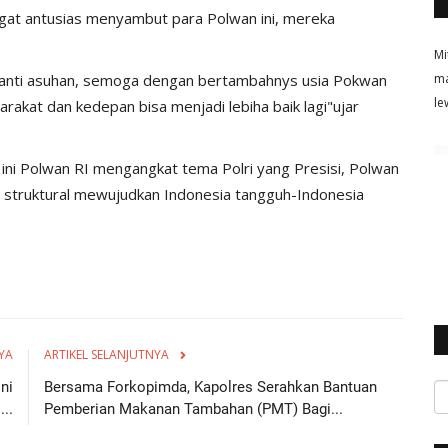
ngat antusias menyambut para Polwan ini, mereka
Mi
 panti asuhan, semoga dengan bertambahnys usia Pokwan
ma
le
akat dan kedepan bisa menjadi lebiha baik lagi"ujar
2 ini Polwan RI mengangkat tema Polri yang Presisi, Polwan
 struktural mewujudkan Indonesia tangguh-Indonesia
YA
ARTIKEL SELANJUTNYA
ni
Bersama Forkopimda, Kapolres Serahkan Bantuan
..
Pemberian Makanan Tambahan (PMT) Bagi...