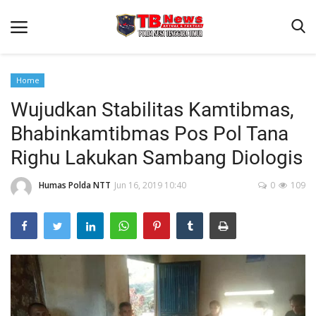
Home
Wujudkan Stabilitas Kamtibmas,
Beranda
Bhabinkamtibmas Pos Pol Tana
Binkam
Righu Lakukan Sambang Diologis
Terms & Conditions
Humas Polda NTT
Jun 16, 2019 10:40
0
109
Reskrim
Lantas
Polisi Kita
Mitra Polisi
Giat Ops
Link Polda NTT