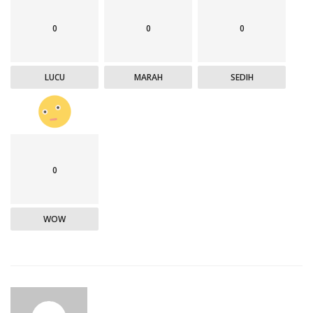
0
0
0
LUCU
MARAH
SEDIH
0
WOW