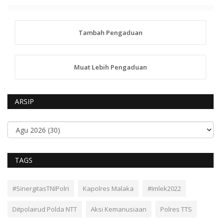
Tambah Pengaduan
Muat Lebih Pengaduan
ARSIP
TAGS
#SinergitasTNIPolri
Kapolres Malaka
#Imlek2022
Ditpolairud Polda NTT
Aksi Kemanusiaan
Polres TTS