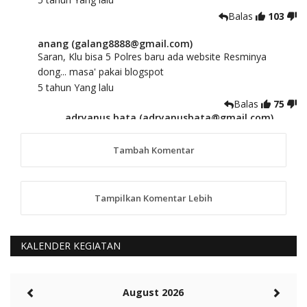
Balas
103
anang (galang8888@gmail.com)
Saran, Klu bisa 5 Polres baru ada website Resminya
dong... masa' pakai blogspot
5 tahun Yang lalu
Balas
75
adryanus bata (adryanusbata@gmail.com)
TKS atas saran dan masukannya, akan kami
tindaklanjuti
Tambah Komentar
5 tahun Yang lalu
88
Tampilkan Komentar Lebih
anggy (anakkaos@gmail.com)
Kami perantu bisa baca langsung terkait Pilkada Sumba
Barat Aman, Trmksih Pak Polisi
5 tahun Yang lalu
KALENDER KEGIATAN
Balas
-20
Rambu (rambu03@gmail.com)
August 2026
Berita Polres Sumba Barat Mantap