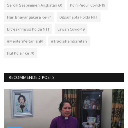
Serdik Sespimmen Angkatan 60
Polri Peduli Covid-19
Hari Bhayangakara Ke-74
Ditsamapta Polda NTT
Ditreskrimsus Polda NTT
Lawan Covid-19
#MenteriPertanianRI
#TradisiPembaretan
Hut Polair ke 70
RECOMMENDED POSTS