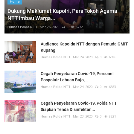
Home
Dukung Maklumat Kapolri, Para Tokoh Agama
NTT Imbau Warga...
Humas Polda NTT
Mar 26, 2020
0
6772
Audience Kapolda NTT dengan Pemuda GMIT
Kupang
Humas Polda NTT
Mar 24, 2020
0
6596
Cegah Penyebaran Covid-19, Personel
Pospolair Labuan Bajo,...
Humas Polda NTT
Mar 24, 2020
0
6883
Cegah Penyebaran Covid-19, Polda NTT
Siapkan Tenda Disinfektan...
Humas Polda NTT
Mar 23, 2020
0
8221