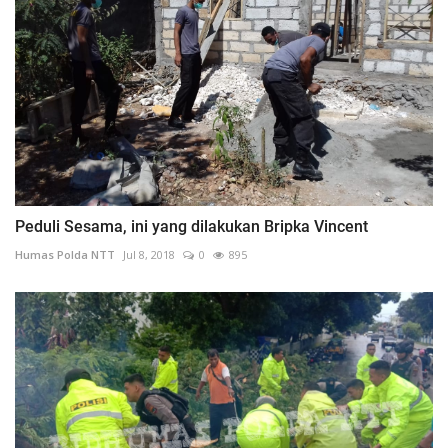
Peduli Sesama, ini yang dilakukan Bripka Vincent
Humas Polda NTT
Jul 8, 2018
0
895