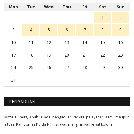
5 tahun Yang lalu
Mon
Tue
Wed
Thu
Fri
Sat
Sun
Balas
16
1
2
3
4
5
6
7
8
9
10
11
12
13
14
15
16
17
18
19
20
21
22
23
24
25
26
27
28
29
30
31
PENGADUAN
Mitra Humas, apabila ada pengaduan terkait pelayanan Kami maupun
situasi Kamtibmas Polda NTT, silakan mengirimkan lewat kolom ini.