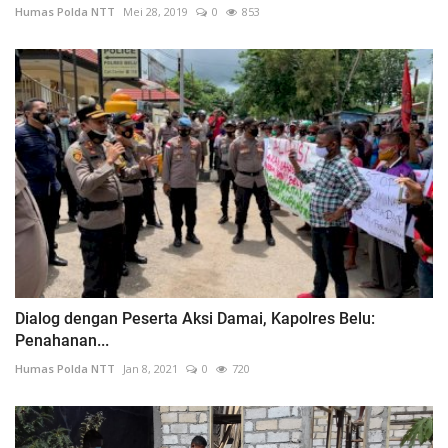
Humas Polda NTT
Mei 28, 2019
0
853
Dialog dengan Peserta Aksi Damai, Kapolres Belu:
Penahanan...
Humas Polda NTT
Jan 8, 2021
0
720