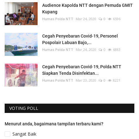
Audience Kapolda NTT dengan Pemuda GMIT
Kupang
Humas Polda NTT
Mar 24, 2020
0
6596
Cegah Penyebaran Covid-19, Personel
Pospolair Labuan Bajo,...
Humas Polda NTT
Mar 24, 2020
0
6883
Cegah Penyebaran Covid-19, Polda NTT
Siapkan Tenda Disinfektan...
Humas Polda NTT
Mar 23, 2020
0
8221
VOTING POLL
Menurut anda, bagaimana tampilan terbaru kami?
Sangat Baik