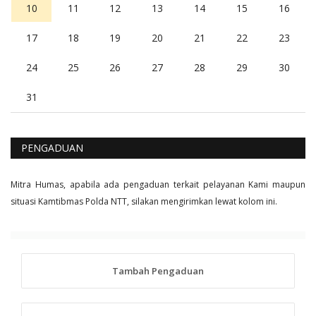
10
11
12
13
14
15
16
17
18
19
20
21
22
23
24
25
26
27
28
29
30
31
PENGADUAN
Mitra Humas, apabila ada pengaduan terkait pelayanan Kami maupun
situasi Kamtibmas Polda NTT, silakan mengirimkan lewat kolom ini.
Tambah Pengaduan