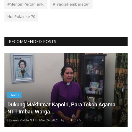
#MenteriPertanianRI
#TradisiPembaretan
Hut Polair ke 70
RECOMMENDED POSTS
Home
Dukung Maklumat Kapolri, Para Tokoh Agama
NTT Imbau Warga...
Humas Polda NTT
Mar 26, 2020
0
6772