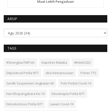
Muat Lebih Pengaduan
ARSIP
TAGS
#SinergitasTNIPolri
Kapolres Malaka
#Imlek2022
Ditpolairud Polda NTT
Aksi Kemanusiaan
Polres TTS
Serdik Sespimmen Angkatan 60
Polri Peduli Covid-19
Hari Bhayangakara Ke-74
Ditsamapta Polda NTT
Ditreskrimsus Polda NTT
Lawan Covid-19