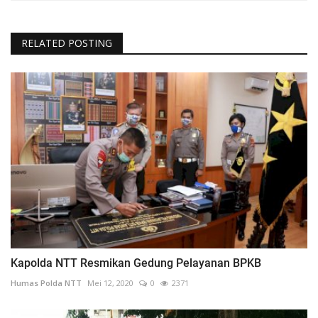
RELATED POSTING
Kapolda NTT Resmikan Gedung Pelayanan BPKB
Humas Polda NTT
Mei 12, 2020
0
2371