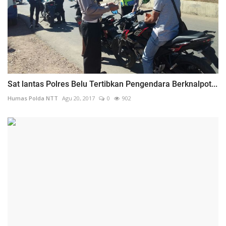
Sat lantas Polres Belu Tertibkan Pengendara Berknalpot...
Humas Polda NTT
Agu 20, 2017
0
902