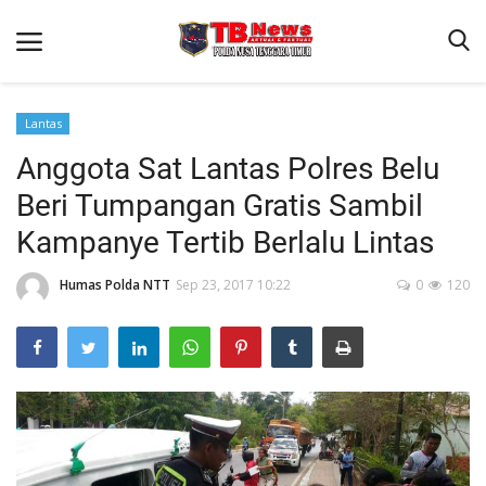
Lantas
Anggota Sat Lantas Polres Belu
Beranda
Beri Tumpangan Gratis Sambil
Binkam
Kampanye Tertib Berlalu Lintas
Terms & Conditions
Humas Polda NTT
Sep 23, 2017 10:22
0
120
Reskrim
Lantas
Polisi Kita
Mitra Polisi
Giat Ops
Link Polda NTT