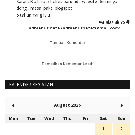
Saran, Klu bisa 5 Polres baru ada website Resminya
dong... masa' pakai blogspot
5 tahun Yang lalu
Balas
75
adryanus bata (adryanusbata@gmail.com)
TKS atas saran dan masukannya, akan kami
tindaklanjuti
Tambah Komentar
5 tahun Yang lalu
88
Tampilkan Komentar Lebih
anggy (anakkaos@gmail.com)
Kami perantu bisa baca langsung terkait Pilkada Sumba
Barat Aman, Trmksih Pak Polisi
5 tahun Yang lalu
KALENDER KEGIATAN
Balas
-20
Rambu (rambu03@gmail.com)
August 2026
Berita Polres Sumba Barat Mantap
5 tahun Yang lalu
Mon
Tue
Wed
Thu
Fri
Sat
Sun
Balas
16
1
2