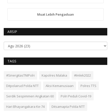
Muat Lebih Pengaduan
ARSIP
TAGS
#SinergitasTNIPolri
Kapolres Malaka
#Imlek2022
Ditpolairud Polda NTT
Aksi Kemanusiaan
Polres TTS
Serdik Sespimmen Angkatan 60
Polri Peduli Covid-19
Hari Bhayangakara Ke-74
Ditsamapta Polda NTT