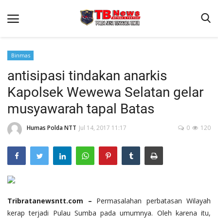
Binmas
antisipasi tindakan anarkis
Beranda
Kapolsek Wewewa Selatan gelar
Binkam
musyawarah tapal Batas
Terms & Conditions
Humas Polda NTT
Jul 14, 2017 11:17
0
120
Reskrim
Lantas
Polisi Kita
Mitra Polisi
Giat Ops
Tribratanewsntt.com –
Permasalahan perbatasan Wilayah
kerap terjadi Pulau Sumba pada umumnya. Oleh karena itu,
Link Polda NTT