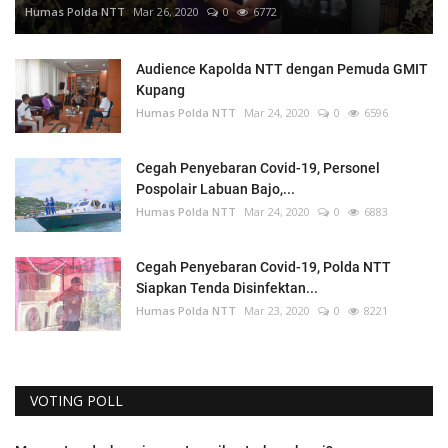
Humas Polda NTT
Mar 26, 2020
0
6772
Audience Kapolda NTT dengan Pemuda GMIT
Kupang
Humas Polda NTT
Mar 24, 2020
0
6596
Cegah Penyebaran Covid-19, Personel
Pospolair Labuan Bajo,...
Humas Polda NTT
Mar 24, 2020
0
6883
Cegah Penyebaran Covid-19, Polda NTT
Siapkan Tenda Disinfektan...
Humas Polda NTT
Mar 23, 2020
0
8221
VOTING POLL