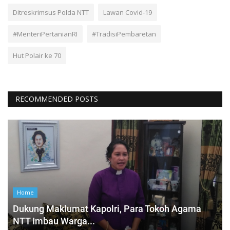
Ditreskrimsus Polda NTT
Lawan Covid-19
#MenteriPertanianRI
#TradisiPembaretan
Hut Polair ke 70
RECOMMENDED POSTS
Home
Dukung Maklumat Kapolri, Para Tokoh Agama
NTT Imbau Warga...