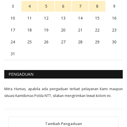
3
4
5
6
7
8
9
10
11
12
13
14
15
16
17
18
19
20
21
22
23
24
25
26
27
28
29
30
31
PENGADUAN
Mitra Humas, apabila ada pengaduan terkait pelayanan Kami maupun
situasi Kamtibmas Polda NTT, silakan mengirimkan lewat kolom ini.
Tambah Pengaduan