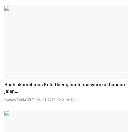
Bhabinkamtibmas Kota Uneng bantu masyarakat bangun
jalan...
Humas Polda NTT
Okt 11, 2017
0
894