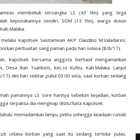
itamean membekuk tersangka LS (43 thn) yang tega
lah keponakannya sendiri, SGM (13 thn), warga dusun
Kab.Malaka.
 melalui Kapolsek Sasitamean AKP Claudino M.Valadares,
orkan perbuatan sang paman pada hari selasa (8/8/17).
an, Kapolsek bersama anggota berhasil mengamankan
 Desa Ikan Tuanbeis, Kec.Io Kufeu, Kab.Malaka. Lanjut
8/17) dini hari sekitar pukul 03.00 wita, saat korban sedang
umah pamannya LS. Sore harinya sebelum kejadian, korban
ga terpaksa dia menginap disitu”kata Kapolsek.
h dahulu memadamkan lampu pelita sehingga keadaan rumah
i celana korban yang saat itu sedang tertidur pulas.