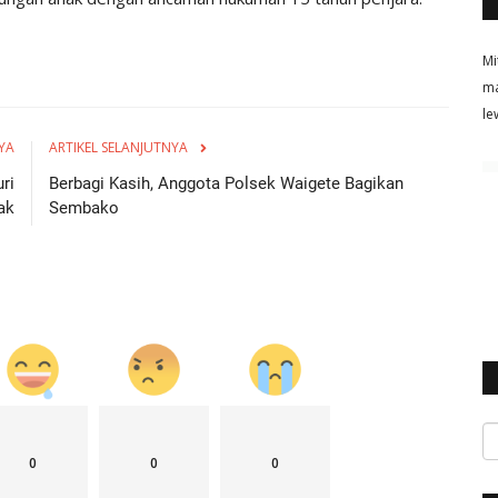
Mi
ma
le
YA
ARTIKEL SELANJUTNYA
ri
Berbagi Kasih, Anggota Polsek Waigete Bagikan
ak
Sembako
0
0
0