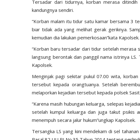
Tersadar dari tidurnya, korban merasa ditindi
kandungnya sendiri.
“Korban malam itu tidur satu kamar bersama 3 te
biar tidak ada yang melihat gerak geriknya. Sam
kemudian dia lakukan pemerkosaan”kata Kapolsek.
“Korban baru tersadar dari tidur setelah merasa
langsung berontak dan panggil nama istrinya LS. 
Kapolsek.
Menginjak pagi sekitar pukul 07.00 wita, korba
tersebut kepada orangtuanya. Setelah berembu
melaporkan kejadian tersebut kepada polsek Sasit
“Karena masih hubungan keluarga, selepas kejadi
setelah kumpul keluarga dan juga takut psikis a
menempuh secara jalur hukum”ungkap Kapolsek.
Tersangka LS yang kini mendekam di sel tahanan P
Pasal 82 UU RI No.35 Tahun 2014 tentang perlin