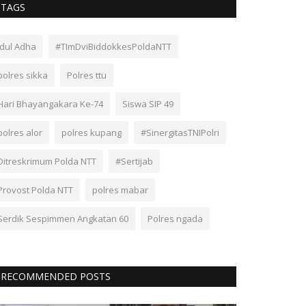
TAGS
Idul Adha
#TImDviBiddokkesPoldaNTT
polres sikka
Polres ttu
Hari Bhayangakara Ke-74
Siswa SIP 49
polres alor
polres kupang
#SinergitasTNIPolri
Ditreskrimum Polda NTT
#Sertijab
Provost Polda NTT
polres mabar
Serdik Sespimmen Angkatan 60
Polres ngada
RECOMMENDED POSTS