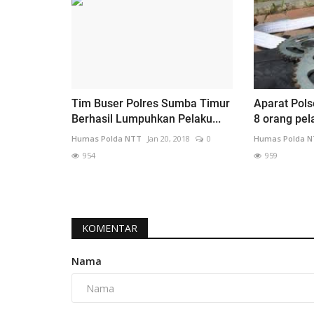
Tim Buser Polres Sumba Timur
Aparat Pol
Berhasil Lumpuhkan Pelaku...
8 orang pela
Humas Polda NTT
Jan 20, 2018
0
Humas Polda 
954
959
KOMENTAR
Nama