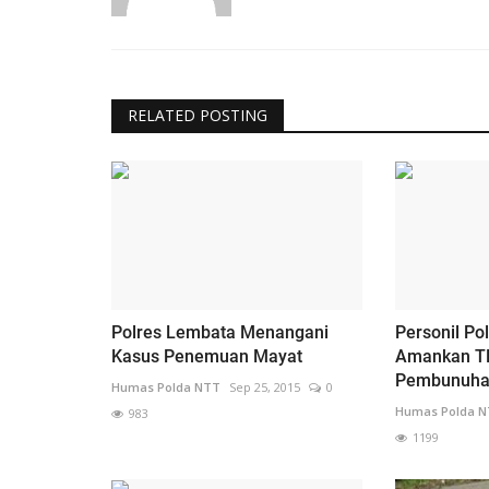
RELATED POSTING
Polres Lembata Menangani
Personil P
Kasus Penemuan Mayat
Amankan T
Pembunuhan 
Humas Polda NTT
Sep 25, 2015
0
Humas Polda 
983
1199