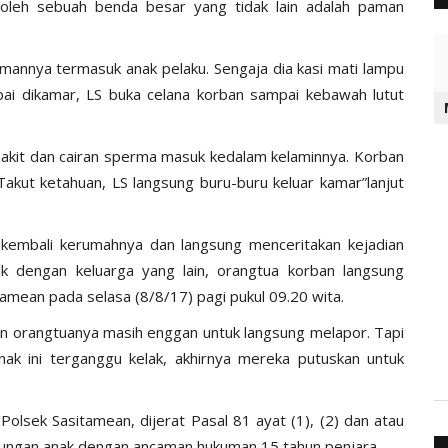
h oleh sebuah benda besar yang tidak lain adalah paman
mannya termasuk anak pelaku. Sengaja dia kasi mati lampu
pai dikamar, LS buka celana korban sampai kebawah lutut
 sakit dan cairan sperma masuk kedalam kelaminnya. Korban
Takut ketahuan, LS langsung buru-buru keluar kamar”lanjut
n kembali kerumahnya dan langsung menceritakan kejadian
k dengan keluarga yang lain, orangtua korban langsung
amean pada selasa (8/8/17) pagi pukul 09.20 wita.
an orangtuanya masih enggan untuk langsung melapor. Tapi
nak ini terganggu kelak, akhirnya mereka putuskan untuk
olsek Sasitamean, dijerat Pasal 81 ayat (1), (2) dan atau
dungan anak dengan ancaman hukuman 15 tahun penjara.