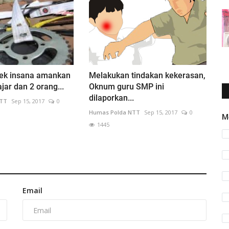
sek insana amankan
Melakukan tindakan kekerasan,
jar dan 2 orang...
Oknum guru SMP ini
dilaporkan...
NTT
Sep 15, 2017
0
Humas Polda NTT
Sep 15, 2017
0
M
1445
Email