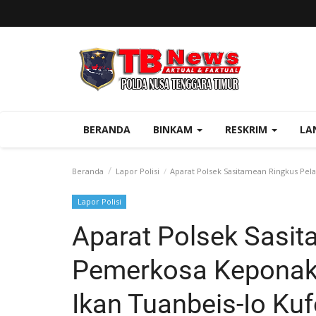
BERANDA
BINKAM
RESKRIM
LA
Beranda
Lapor Polisi
Aparat Polsek Sasitamean Ringkus Pel
Lapor Polisi
Aparat Polsek Sasi
Pemerkosa Keponak
Ikan Tuanbeis-Io Ku