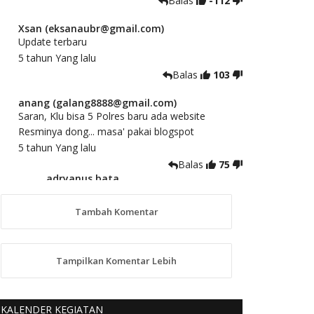
Balas
-112
Xsan (eksanaubr@gmail.com)
Update terbaru
5 tahun Yang lalu
Balas
103
anang (galang8888@gmail.com)
Saran, Klu bisa 5 Polres baru ada website
Resminya dong... masa' pakai blogspot
5 tahun Yang lalu
Balas
75
adryanus bata
(adryanusbata@gmail.com)
TKS atas saran dan masukannya, akan
Tambah Komentar
kami tindaklanjuti
5 tahun Yang lalu
88
Tampilkan Komentar Lebih
anggy (anakkaos@gmail.com)
Kami perantu bisa baca langsung terkait Pilkada
Sumba Barat Aman, Trmksih Pak Polisi
KALENDER KEGIATAN