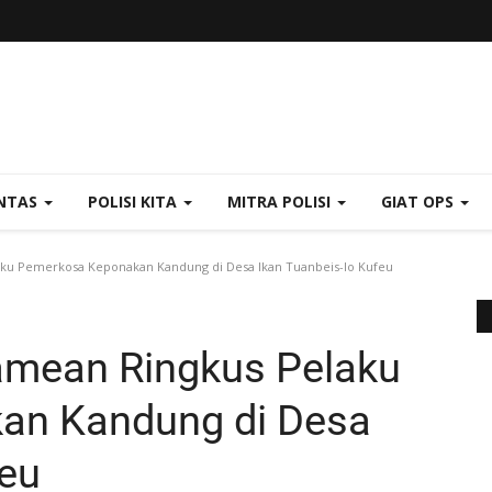
NTAS
POLISI KITA
MITRA POLISI
GIAT OPS
aku Pemerkosa Keponakan Kandung di Desa Ikan Tuanbeis-Io Kufeu
tamean Ringkus Pelaku
an Kandung di Desa
feu