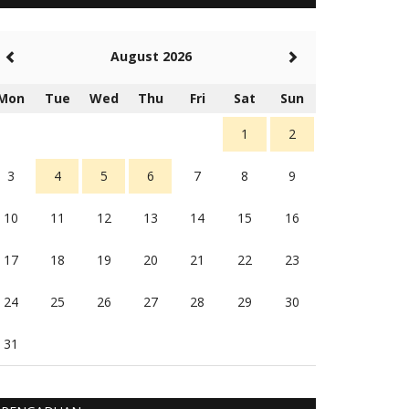
5 tahun Yang lalu
Balas
-20
August 2026
Rambu (rambu03@gmail.com)
Berita Polres Sumba Barat Mantap
Mon
Tue
Wed
Thu
Fri
Sat
Sun
5 tahun Yang lalu
Balas
16
1
2
3
4
5
6
7
8
9
10
11
12
13
14
15
16
17
18
19
20
21
22
23
24
25
26
27
28
29
30
31