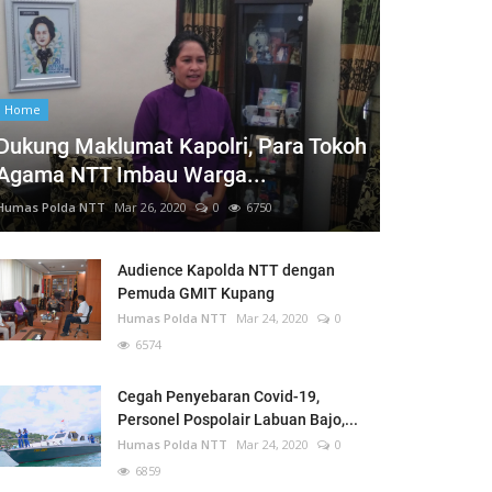
Home
Dukung Maklumat Kapolri, Para Tokoh
Agama NTT Imbau Warga...
Humas Polda NTT
Mar 26, 2020
0
6750
Audience Kapolda NTT dengan
Pemuda GMIT Kupang
Humas Polda NTT
Mar 24, 2020
0
6574
Cegah Penyebaran Covid-19,
Personel Pospolair Labuan Bajo,...
Humas Polda NTT
Mar 24, 2020
0
6859