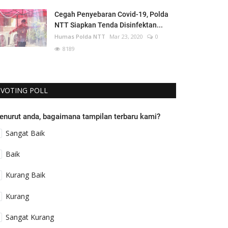
Cegah Penyebaran Covid-19, Polda
NTT Siapkan Tenda Disinfektan...
Humas Polda NTT
Mar 23, 2020
0
8189
VOTING POLL
enurut anda, bagaimana tampilan terbaru kami?
Sangat Baik
Baik
Kurang Baik
Kurang
Sangat Kurang