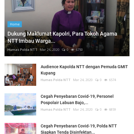
Home
Dukung Maklumat Kapolri, Para Tokoh Agama
NTT Imbau Warga...
Humas Polda NTT
Mar 26, 2020
0
6750
Audience Kapolda NTT dengan Pemuda GMIT
Kupang
Humas Polda NTT
Mar 24, 2020
0
6574
Cegah Penyebaran Covid-19, Personel
Pospolair Labuan Bajo,...
Humas Polda NTT
Mar 24, 2020
0
6859
Cegah Penyebaran Covid-19, Polda NTT
Siapkan Tenda Disinfektan...