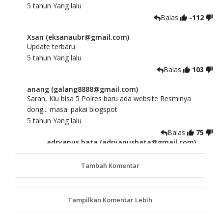
5 tahun Yang lalu
Balas
-112
Xsan (eksanaubr@gmail.com)
Update terbaru
5 tahun Yang lalu
Balas
103
anang (galang8888@gmail.com)
Saran, Klu bisa 5 Polres baru ada website Resminya
dong... masa' pakai blogspot
5 tahun Yang lalu
Balas
75
adryanus bata (adryanusbata@gmail.com)
TKS atas saran dan masukannya, akan kami
tindaklanjuti
Tambah Komentar
5 tahun Yang lalu
88
Tampilkan Komentar Lebih
anggy (anakkaos@gmail.com)
Kami perantu bisa baca langsung terkait Pilkada Sumba