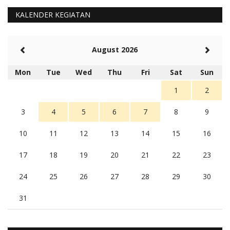
Barat Aman, Trmksih Pak Polisi
5 tahun Yang lalu
KALENDER KEGIATAN
Balas
-20
Rambu (rambu03@gmail.com)
August 2026
Berita Polres Sumba Barat Mantap
5 tahun Yang lalu
Mon
Tue
Wed
Thu
Fri
Sat
Sun
Balas
16
1
2
3
4
5
6
7
8
9
10
11
12
13
14
15
16
17
18
19
20
21
22
23
24
25
26
27
28
29
30
31