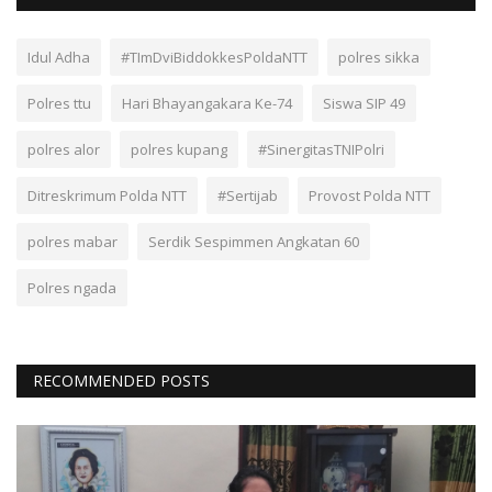
Idul Adha
#TImDviBiddokkesPoldaNTT
polres sikka
Polres ttu
Hari Bhayangakara Ke-74
Siswa SIP 49
polres alor
polres kupang
#SinergitasTNIPolri
Ditreskrimum Polda NTT
#Sertijab
Provost Polda NTT
polres mabar
Serdik Sespimmen Angkatan 60
Polres ngada
RECOMMENDED POSTS