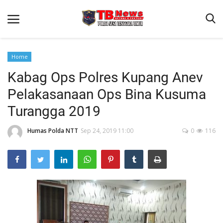
Home
Kabag Ops Polres Kupang Anev
Beranda
Pelakasanaan Ops Bina Kusuma
Binkam
Turangga 2019
Terms & Conditions
Humas Polda NTT
Sep 24, 2019 11:00
0
116
Reskrim
Lantas
Polisi Kita
Mitra Polisi
Giat Ops
Link Polda NTT