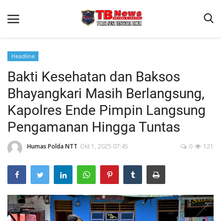
Headline
Bakti Kesehatan dan Baksos
Beranda
Bhayangkari Masih Berlangsung,
Binkam
Kapolres Ende Pimpin Langsung
Terms & Conditions
Pengamanan Hingga Tuntas
Reskrim
Humas Polda NTT
Okt 1, 2025 07:45
0
121
Lantas
Polisi Kita
Mitra Polisi
Giat Ops
Link Polda NTT