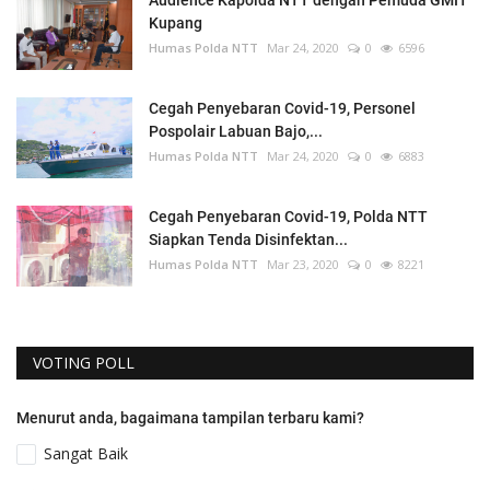
Audience Kapolda NTT dengan Pemuda GMIT
Kupang
Humas Polda NTT
Mar 24, 2020
0
6596
Cegah Penyebaran Covid-19, Personel
Pospolair Labuan Bajo,...
Humas Polda NTT
Mar 24, 2020
0
6883
Cegah Penyebaran Covid-19, Polda NTT
Siapkan Tenda Disinfektan...
Humas Polda NTT
Mar 23, 2020
0
8221
VOTING POLL
Menurut anda, bagaimana tampilan terbaru kami?
Sangat Baik