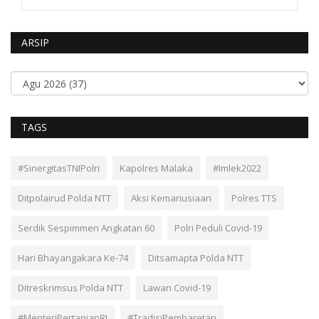
ARSIP
TAGS
#SinergitasTNIPolri
Kapolres Malaka
#Imlek2022
Ditpolairud Polda NTT
Aksi Kemanusiaan
Polres TTS
Serdik Sespimmen Angkatan 60
Polri Peduli Covid-19
Hari Bhayangakara Ke-74
Ditsamapta Polda NTT
Ditreskrimsus Polda NTT
Lawan Covid-19
#MenteriPertanianRI
#TradisiPembaretan