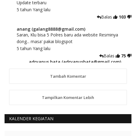
Update terbaru
5 tahun Yang lalu
Balas
103
anang (galang8888@gmail.com)
Saran, Klu bisa 5 Polres baru ada website Resminya
dong... masa' pakai blogspot
5 tahun Yang lalu
Balas
75
adryanus bata (adryanusbata@gmail.com)
TKS atas saran dan masukannya, akan kami
tindaklanjuti
Tambah Komentar
5 tahun Yang lalu
88
Tampilkan Komentar Lebih
anggy (anakkaos@gmail.com)
Kami perantu bisa baca langsung terkait Pilkada Sumba
Barat Aman, Trmksih Pak Polisi
5 tahun Yang lalu
KALENDER KEGIATAN
Balas
-20