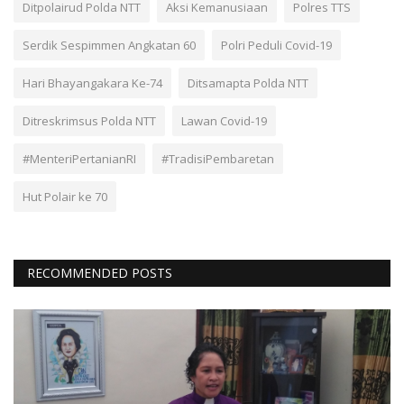
Ditpolairud Polda NTT
Aksi Kemanusiaan
Polres TTS
Serdik Sespimmen Angkatan 60
Polri Peduli Covid-19
Hari Bhayangakara Ke-74
Ditsamapta Polda NTT
Ditreskrimsus Polda NTT
Lawan Covid-19
#MenteriPertanianRI
#TradisiPembaretan
Hut Polair ke 70
RECOMMENDED POSTS