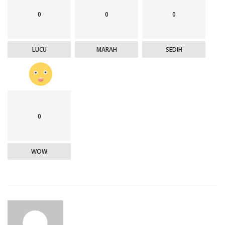
0
0
0
LUCU
MARAH
SEDIH
0
WOW