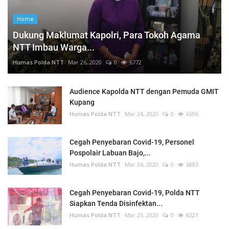
Home
Dukung Maklumat Kapolri, Para Tokoh Agama
NTT Imbau Warga...
Humas Polda NTT
Mar 26, 2020
0
6772
Audience Kapolda NTT dengan Pemuda GMIT
Kupang
Humas Polda NTT
Mar 24, 2020
0
6596
Cegah Penyebaran Covid-19, Personel
Pospolair Labuan Bajo,...
Humas Polda NTT
Mar 24, 2020
0
6883
Cegah Penyebaran Covid-19, Polda NTT
Siapkan Tenda Disinfektan...
Humas Polda NTT
Mar 23, 2020
0
8221