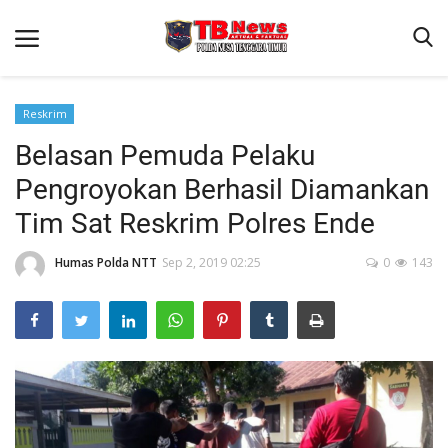
Reskrim
Belasan Pemuda Pelaku
Beranda
Pengroyokan Berhasil Diamankan
Binkam
Tim Sat Reskrim Polres Ende
Terms & Conditions
Humas Polda NTT
Sep 2, 2019 02:25
0
143
Reskrim
Lantas
Polisi Kita
Mitra Polisi
Giat Ops
Link Polda NTT