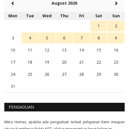
Rambu (rambu03@gmail.com)
August 2026
Berita Polres Sumba Barat Mantap
5 tahun Yang lalu
Mon
Tue
Wed
Thu
Fri
Sat
Sun
Balas
16
1
2
3
4
5
6
7
8
9
10
11
12
13
14
15
16
17
18
19
20
21
22
23
24
25
26
27
28
29
30
31
PENGADUAN
Mitra Humas, apabila ada pengaduan terkait pelayanan Kami maupun
situasi Kamtibmas Polda NTT, silakan mengirimkan lewat kolom ini.