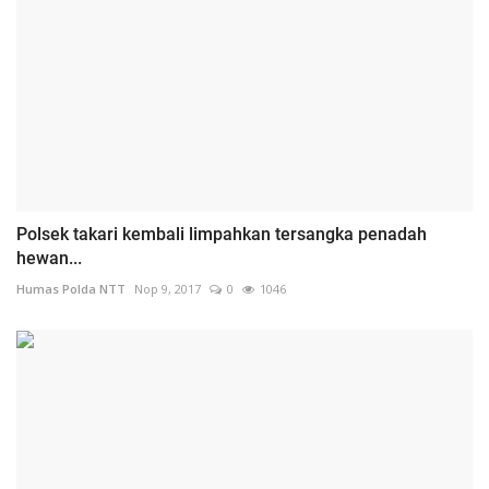
Polsek takari kembali limpahkan tersangka penadah
hewan...
Humas Polda NTT
Nop 9, 2017
0
1046