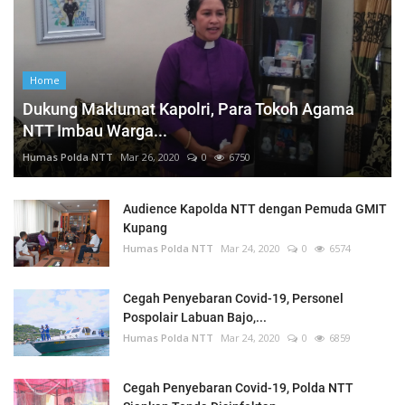
Home
Dukung Maklumat Kapolri, Para Tokoh Agama
NTT Imbau Warga...
Humas Polda NTT
Mar 26, 2020
0
6750
Audience Kapolda NTT dengan Pemuda GMIT
Kupang
Humas Polda NTT
Mar 24, 2020
0
6574
Cegah Penyebaran Covid-19, Personel
Pospolair Labuan Bajo,...
Humas Polda NTT
Mar 24, 2020
0
6859
Cegah Penyebaran Covid-19, Polda NTT