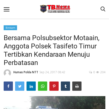
Binkam
Bersama Polsubsektor Motaain,
Beranda
Anggota Polsek Tasifeto Timur
Binkam
Tertibkan Kendaraan Menuju
Terms & Conditions
Perbatasan
Reskrim
Humas Polda NTT
Sep 24, 2017 08:42
0
204
Lantas
Polisi Kita
Mitra Polisi
Giat Ops
Link Polda NTT