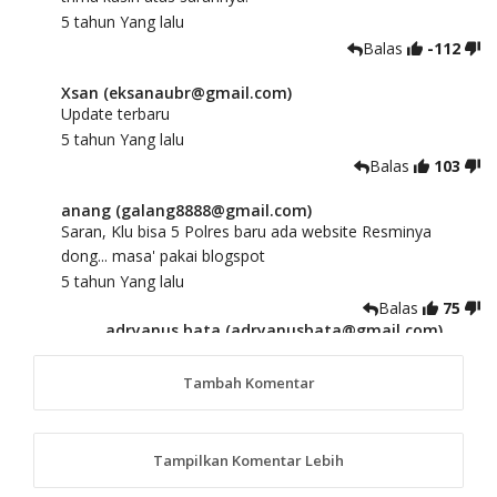
5 tahun Yang lalu
Balas
-112
Xsan (eksanaubr@gmail.com)
Update terbaru
5 tahun Yang lalu
Balas
103
anang (galang8888@gmail.com)
Saran, Klu bisa 5 Polres baru ada website Resminya
dong... masa' pakai blogspot
5 tahun Yang lalu
Balas
75
adryanus bata (adryanusbata@gmail.com)
TKS atas saran dan masukannya, akan kami
tindaklanjuti
Tambah Komentar
5 tahun Yang lalu
88
Tampilkan Komentar Lebih
anggy (anakkaos@gmail.com)
Kami perantu bisa baca langsung terkait Pilkada Sumba