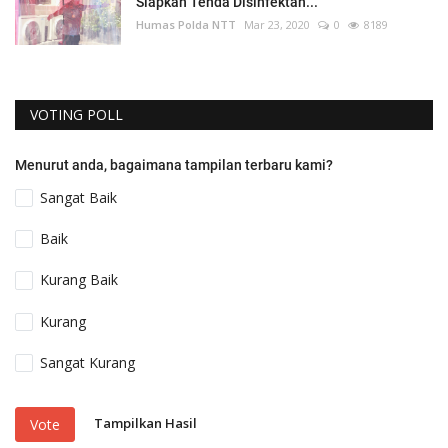
Siapkan Tenda Disinfektan...
Humas Polda NTT
Mar 23, 2020
0
8189
VOTING POLL
Menurut anda, bagaimana tampilan terbaru kami?
Sangat Baik
Baik
Kurang Baik
Kurang
Sangat Kurang
Tampilkan Hasil
Vote