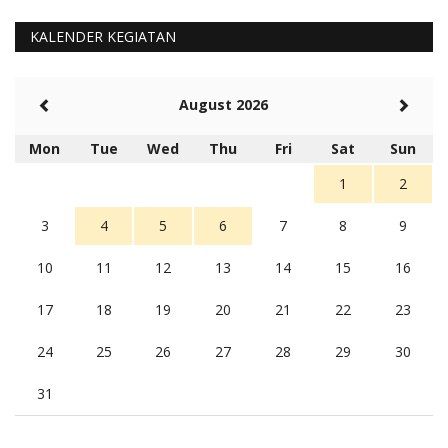
Barat Aman, Trmksih Pak Polisi
5 tahun Yang lalu
KALENDER KEGIATAN
Balas
-20
Rambu (rambu03@gmail.com)
August 2026
Berita Polres Sumba Barat Mantap
5 tahun Yang lalu
Mon
Tue
Wed
Thu
Fri
Sat
Sun
Balas
16
1
2
3
4
5
6
7
8
9
10
11
12
13
14
15
16
17
18
19
20
21
22
23
24
25
26
27
28
29
30
31