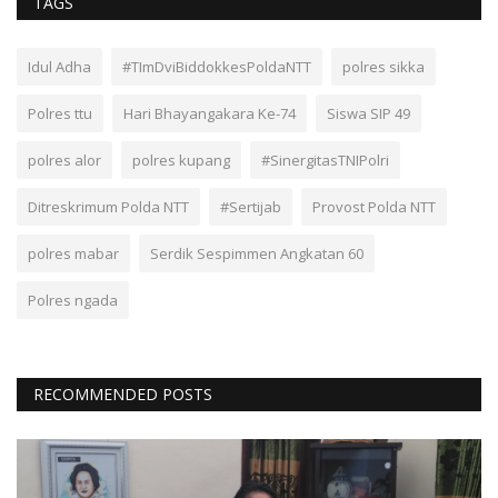
TAGS
Idul Adha
#TImDviBiddokkesPoldaNTT
polres sikka
Polres ttu
Hari Bhayangakara Ke-74
Siswa SIP 49
polres alor
polres kupang
#SinergitasTNIPolri
Ditreskrimum Polda NTT
#Sertijab
Provost Polda NTT
polres mabar
Serdik Sespimmen Angkatan 60
Polres ngada
RECOMMENDED POSTS