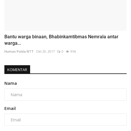
Bantu warga binaan, Bhabinkamtibmas Nemrala antar
warga...
Humas Polda NTT
Okt 20, 2017
0
954
KOMENTAR
Nama
Email