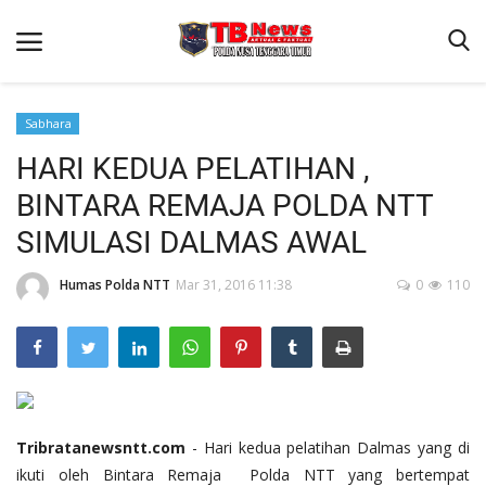
Sabhara
HARI KEDUA PELATIHAN ,
Beranda
BINTARA REMAJA POLDA NTT
Binkam
SIMULASI DALMAS AWAL
Terms & Conditions
Humas Polda NTT
Mar 31, 2016 11:38
0
110
Reskrim
Lantas
Polisi Kita
Mitra Polisi
Giat Ops
Tribratanewsntt.com
- Hari kedua pelatihan Dalmas yang di
ikuti oleh Bintara Remaja Polda NTT yang bertempat
Link Polda NTT