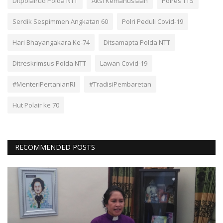
Ditpolairud Polda NTT
Aksi Kemanusiaan
Polres TTS
Serdik Sespimmen Angkatan 60
Polri Peduli Covid-19
Hari Bhayangakara Ke-74
Ditsamapta Polda NTT
Ditreskrimsus Polda NTT
Lawan Covid-19
#MenteriPertanianRI
#TradisiPembaretan
Hut Polair ke 70
RECOMMENDED POSTS