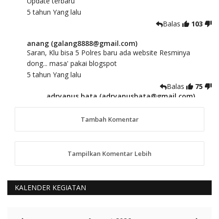
Update terbaru
5 tahun Yang lalu
Balas
103
anang (galang8888@gmail.com)
Saran, Klu bisa 5 Polres baru ada website Resminya
dong... masa' pakai blogspot
5 tahun Yang lalu
Balas
75
adryanus bata (adryanusbata@gmail.com)
TKS atas saran dan masukannya, akan kami
tindaklanjuti
Tambah Komentar
5 tahun Yang lalu
88
Tampilkan Komentar Lebih
anggy (anakkaos@gmail.com)
Kami perantu bisa baca langsung terkait Pilkada Sumba
Barat Aman, Trmksih Pak Polisi
5 tahun Yang lalu
KALENDER KEGIATAN
Balas
-20
Rambu (rambu03@gmail.com)