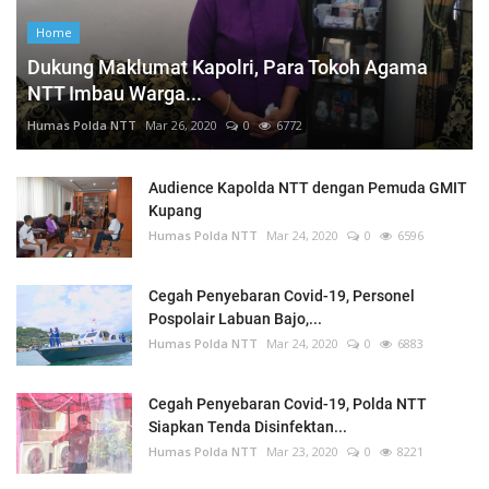
Home
Dukung Maklumat Kapolri, Para Tokoh Agama
NTT Imbau Warga...
Humas Polda NTT
Mar 26, 2020
0
6772
Audience Kapolda NTT dengan Pemuda GMIT
Kupang
Humas Polda NTT
Mar 24, 2020
0
6596
Cegah Penyebaran Covid-19, Personel
Pospolair Labuan Bajo,...
Humas Polda NTT
Mar 24, 2020
0
6883
Cegah Penyebaran Covid-19, Polda NTT
Siapkan Tenda Disinfektan...
Humas Polda NTT
Mar 23, 2020
0
8221