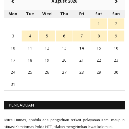
August 2026
Berita Polres Sumba Barat Mantap
5 tahun Yang lalu
Mon
Tue
Wed
Thu
Fri
Sat
Sun
Balas
16
1
2
3
4
5
6
7
8
9
10
11
12
13
14
15
16
17
18
19
20
21
22
23
24
25
26
27
28
29
30
31
PENGADUAN
Mitra Humas, apabila ada pengaduan terkait pelayanan Kami maupun
situasi Kamtibmas Polda NTT, silakan mengirimkan lewat kolom ini.