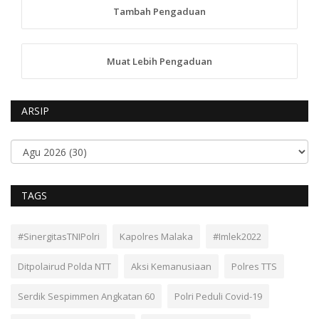
Tambah Pengaduan
Muat Lebih Pengaduan
ARSIP
TAGS
#SinergitasTNIPolri
Kapolres Malaka
#Imlek2022
Ditpolairud Polda NTT
Aksi Kemanusiaan
Polres TTS
Serdik Sespimmen Angkatan 60
Polri Peduli Covid-19