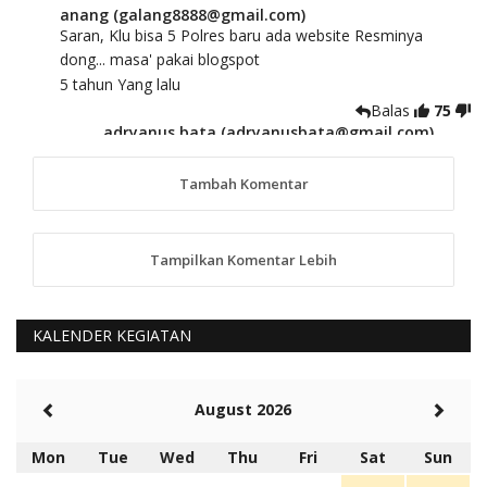
anang (galang8888@gmail.com)
Saran, Klu bisa 5 Polres baru ada website Resminya
dong... masa' pakai blogspot
5 tahun Yang lalu
Balas
75
adryanus bata (adryanusbata@gmail.com)
TKS atas saran dan masukannya, akan kami
tindaklanjuti
Tambah Komentar
5 tahun Yang lalu
88
Tampilkan Komentar Lebih
anggy (anakkaos@gmail.com)
Kami perantu bisa baca langsung terkait Pilkada Sumba
Barat Aman, Trmksih Pak Polisi
5 tahun Yang lalu
KALENDER KEGIATAN
Balas
-20
Rambu (rambu03@gmail.com)
August 2026
Berita Polres Sumba Barat Mantap
5 tahun Yang lalu
Mon
Tue
Wed
Thu
Fri
Sat
Sun
Balas
16