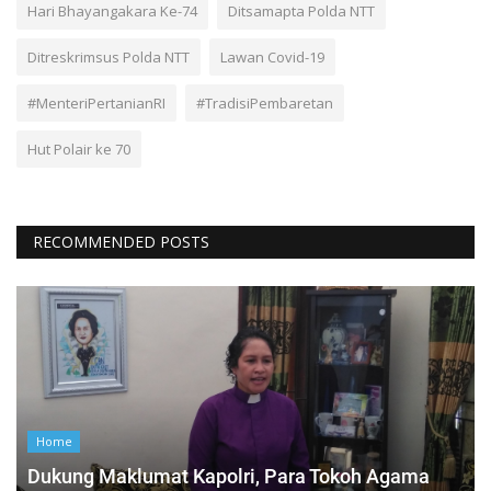
Hari Bhayangakara Ke-74
Ditsamapta Polda NTT
Ditreskrimsus Polda NTT
Lawan Covid-19
#MenteriPertanianRI
#TradisiPembaretan
Hut Polair ke 70
RECOMMENDED POSTS
Home
Dukung Maklumat Kapolri, Para Tokoh Agama