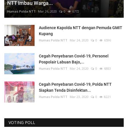
NTT Imbau Warga...
Humas Polda NTT
Mar 26, 2020
0
6772
Audience Kapolda NTT dengan Pemuda GMIT
Kupang
Humas Polda NTT
Mar 24, 2020
0
6596
Cegah Penyebaran Covid-19, Personel
Pospolair Labuan Bajo,...
Humas Polda NTT
Mar 24, 2020
0
6883
Cegah Penyebaran Covid-19, Polda NTT
Siapkan Tenda Disinfektan...
Humas Polda NTT
Mar 23, 2020
0
8221
VOTING POLL