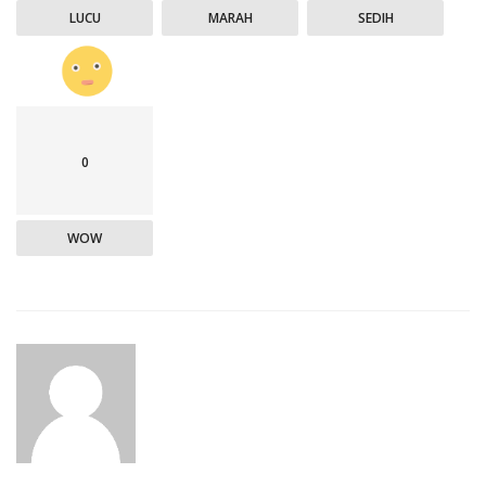
LUCU
MARAH
SEDIH
0
WOW