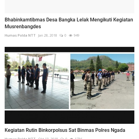
Bhabinkamtibmas Desa Bangka Lelak Mengikuti Kegiatan
Musrenbangdes
Humas Polda NTT
Jan 28, 2018
0
949
Kegiatan Rutin Binkorpolsus Sat Binmas Polres Ngada
Humas Polda NTT
Okt 13, 2018
0
1736