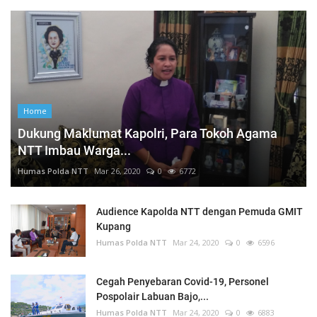
Home
Dukung Maklumat Kapolri, Para Tokoh Agama
NTT Imbau Warga...
Humas Polda NTT
Mar 26, 2020
0
6772
Audience Kapolda NTT dengan Pemuda GMIT
Kupang
Humas Polda NTT
Mar 24, 2020
0
6596
Cegah Penyebaran Covid-19, Personel
Pospolair Labuan Bajo,...
Humas Polda NTT
Mar 24, 2020
0
6883