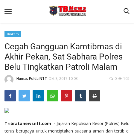
Binkam
Cegah Gangguan Kamtibmas di
Beranda
Akhir Pekan, Sat Sabhara Polres
Binkam
Belu Tingkatkan Patroli Malam
Terms & Conditions
Humas Polda NTT
Okt 8, 2017 10:03
0
105
Reskrim
Lantas
Polisi Kita
Mitra Polisi
Giat Ops
Tribratanewsntt.com -
Jajaran Kepolisian Resor (Polres) Belu
terus berupaya untuk menciptakan suasana aman dan tertib di
Link Polda NTT