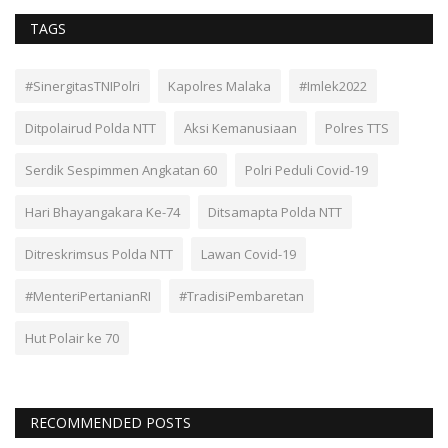
TAGS
#SinergitasTNIPolri
Kapolres Malaka
#Imlek2022
Ditpolairud Polda NTT
Aksi Kemanusiaan
Polres TTS
Serdik Sespimmen Angkatan 60
Polri Peduli Covid-19
Hari Bhayangakara Ke-74
Ditsamapta Polda NTT
Ditreskrimsus Polda NTT
Lawan Covid-19
#MenteriPertanianRI
#TradisiPembaretan
Hut Polair ke 70
RECOMMENDED POSTS