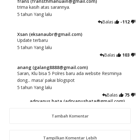
frans (fransthmanuain@gmail.com)
trima kasih atas sarannya.
5 tahun Yang lalu
Balas
-112
Xsan (eksanaubr@gmail.com)
Update terbaru
5 tahun Yang lalu
Balas
103
anang (galang8888@gmail.com)
Saran, Klu bisa 5 Polres baru ada website Resminya
dong... masa' pakai blogspot
5 tahun Yang lalu
Balas
75
adryanus bata (adryanusbata@gmail.com)
TKS atas saran dan masukannya, akan kami
tindaklanjuti
Tambah Komentar
5 tahun Yang lalu
88
Tampilkan Komentar Lebih
anggy (anakkaos@gmail.com)