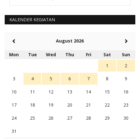
Kami perantu bisa baca langsung terkait Pilkada Sumba
Barat Aman, Trmksih Pak Polisi
5 tahun Yang lalu
KALENDER KEGIATAN
Balas
-20
Rambu (rambu03@gmail.com)
August 2026
Berita Polres Sumba Barat Mantap
5 tahun Yang lalu
Mon
Tue
Wed
Thu
Fri
Sat
Sun
Balas
16
1
2
3
4
5
6
7
8
9
10
11
12
13
14
15
16
17
18
19
20
21
22
23
24
25
26
27
28
29
30
31