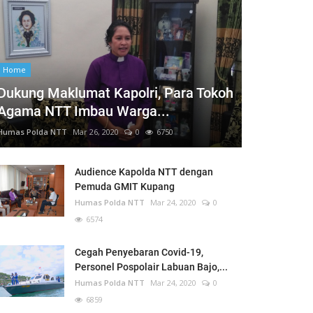
Home
Dukung Maklumat Kapolri, Para Tokoh
Agama NTT Imbau Warga...
Humas Polda NTT
Mar 26, 2020
0
6750
Audience Kapolda NTT dengan
Pemuda GMIT Kupang
Humas Polda NTT
Mar 24, 2020
0
6574
Cegah Penyebaran Covid-19,
Personel Pospolair Labuan Bajo,...
Humas Polda NTT
Mar 24, 2020
0
6859