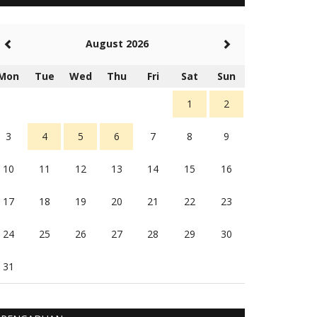
5 tahun Yang lalu
Balas
-20
August 2026
Rambu (rambu03@gmail.com)
Berita Polres Sumba Barat Mantap
Mon
Tue
Wed
Thu
Fri
Sat
Sun
5 tahun Yang lalu
Balas
16
1
2
3
4
5
6
7
8
9
10
11
12
13
14
15
16
17
18
19
20
21
22
23
24
25
26
27
28
29
30
31