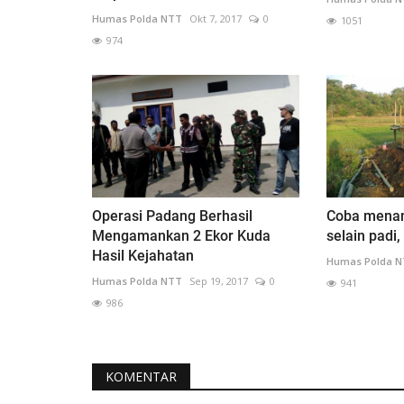
Humas Polda NTT
Okt 7, 2017
0
1051
974
Operasi Padang Berhasil
Coba menan
Mengamankan 2 Ekor Kuda
selain padi,
Hasil Kejahatan
Humas Polda 
Humas Polda NTT
Sep 19, 2017
0
941
986
KOMENTAR