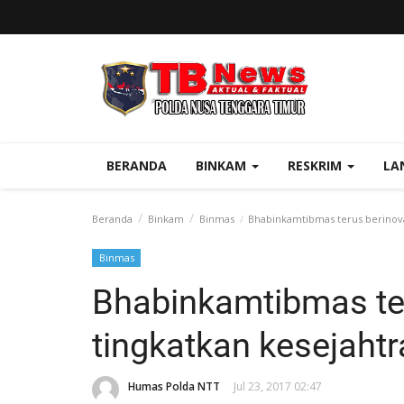
BERANDA
BINKAM
RESKRIM
LA
Beranda
Binkam
Binmas
Bhabinkamtibmas terus berinova
Binmas
Bhabinkamtibmas te
tingkatkan kesejaht
Humas Polda NTT
Jul 23, 2017 02:47