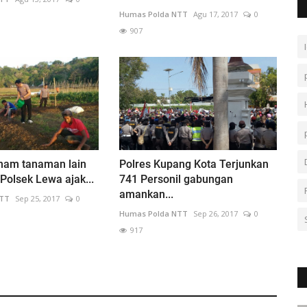
Humas Polda NTT
Agu 17, 2017
0
907
am tanaman lain
Polres Kupang Kota Terjunkan
 Polsek Lewa ajak...
741 Personil gabungan
amankan...
NTT
Sep 25, 2017
0
Humas Polda NTT
Sep 26, 2017
0
917