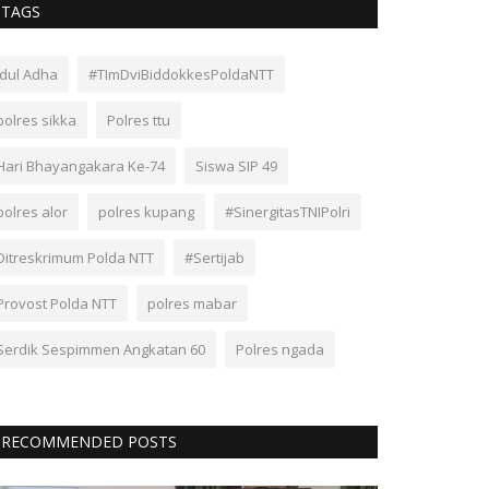
TAGS
Idul Adha
#TImDviBiddokkesPoldaNTT
polres sikka
Polres ttu
Hari Bhayangakara Ke-74
Siswa SIP 49
polres alor
polres kupang
#SinergitasTNIPolri
Ditreskrimum Polda NTT
#Sertijab
Provost Polda NTT
polres mabar
Serdik Sespimmen Angkatan 60
Polres ngada
RECOMMENDED POSTS