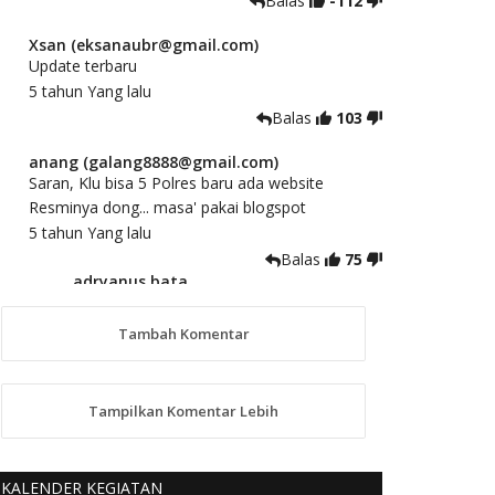
Balas
-112
Xsan (eksanaubr@gmail.com)
Update terbaru
5 tahun Yang lalu
Balas
103
anang (galang8888@gmail.com)
Saran, Klu bisa 5 Polres baru ada website
Resminya dong... masa' pakai blogspot
5 tahun Yang lalu
Balas
75
adryanus bata
(adryanusbata@gmail.com)
TKS atas saran dan masukannya, akan
Tambah Komentar
kami tindaklanjuti
5 tahun Yang lalu
88
Tampilkan Komentar Lebih
anggy (anakkaos@gmail.com)
Kami perantu bisa baca langsung terkait Pilkada
Sumba Barat Aman, Trmksih Pak Polisi
KALENDER KEGIATAN