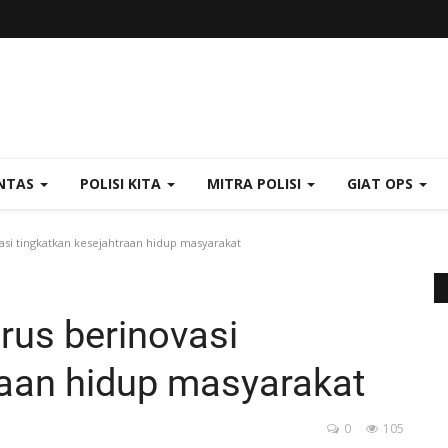
NTAS
POLISI KITA
MITRA POLISI
GIAT OPS
si tingkatkan kesejahtraan hidup masyarakat
rus berinovasi
raan hidup masyarakat
0
105