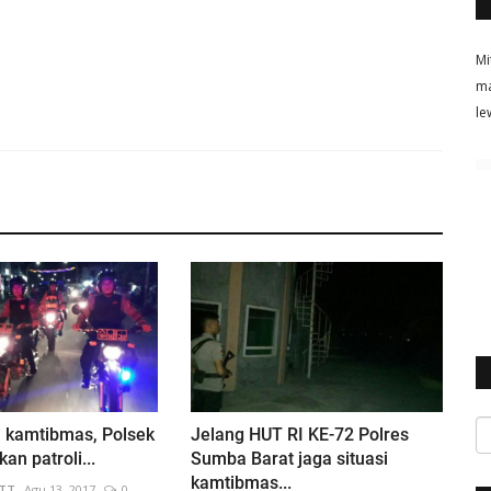
Mi
ma
le
i kamtibmas, Polsek
Jelang HUT RI KE-72 Polres
kan patroli...
Sumba Barat jaga situasi
kamtibmas...
NTT
Agu 13, 2017
0