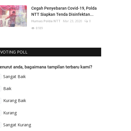
Cegah Penyebaran Covid-19, Polda
NTT Siapkan Tenda Disinfektan...
Humas Polda NTT
Mar 23, 2020
0
8189
VOTING POLL
enurut anda, bagaimana tampilan terbaru kami?
Sangat Baik
Baik
Kurang Baik
Kurang
Sangat Kurang