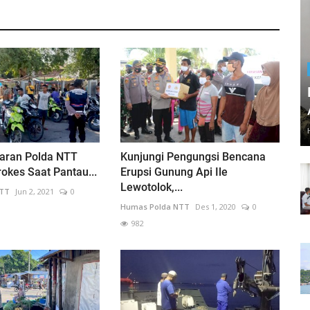
jaran Polda NTT
Kunjungi Pengungsi Bencana
okes Saat Pantau...
Erupsi Gunung Api Ile
Lewotolok,...
NTT
Jun 2, 2021
0
Humas Polda NTT
Des 1, 2020
0
982