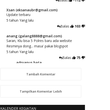
Balas
-112
Xsan (eksanaubr@gmail.com)
Update terbaru
5 tahun Yang lalu
Balas
103
anang (galang8888@gmail.com)
Saran, Klu bisa 5 Polres baru ada website
Resminya dong... masa' pakai blogspot
5 tahun Yang lalu
Balas
75
adryanus bata
(adryanusbata@gmail.com)
TKS atas saran dan masukannya, akan
Tambah Komentar
kami tindaklanjuti
5 tahun Yang lalu
88
Tampilkan Komentar Lebih
anggy (anakkaos@gmail.com)
Kami perantu bisa baca langsung terkait Pilkada
Sumba Barat Aman, Trmksih Pak Polisi
KALENDER KEGIATAN