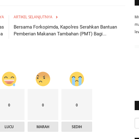
YA
ARTIKEL SELANJUTNYA
Mi
ma
as
Bersama Forkopimda, Kapolres Serahkan Bantuan
le
ca
Pemberian Makanan Tambahan (PMT) Bagi...
0
0
0
LUCU
MARAH
SEDIH