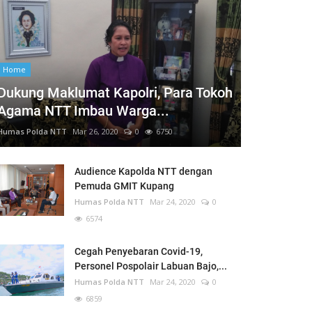
Home
Dukung Maklumat Kapolri, Para Tokoh
Agama NTT Imbau Warga...
Humas Polda NTT
Mar 26, 2020
0
6750
Audience Kapolda NTT dengan
Pemuda GMIT Kupang
Humas Polda NTT
Mar 24, 2020
0
6574
Cegah Penyebaran Covid-19,
Personel Pospolair Labuan Bajo,...
Humas Polda NTT
Mar 24, 2020
0
6859