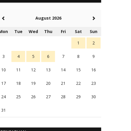
5 tahun Yang lalu
Balas
-20
August 2026
Rambu (rambu03@gmail.com)
Berita Polres Sumba Barat Mantap
Mon
Tue
Wed
Thu
Fri
Sat
Sun
5 tahun Yang lalu
Balas
16
1
2
3
4
5
6
7
8
9
10
11
12
13
14
15
16
17
18
19
20
21
22
23
24
25
26
27
28
29
30
31