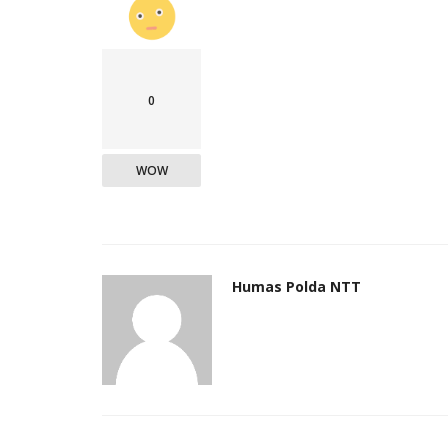
0
WOW
Humas Polda NTT