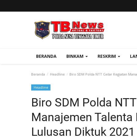
BERANDA
BINKAM
RESKRIM
LA
Beranda
Headline
Biro SDM Polda NTT Gelar Kegiatan Manaje
Headline
Biro SDM Polda NTT 
Manajemen Talenta B
Lulusan Diktuk 2021