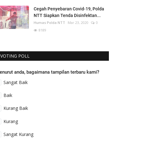
Cegah Penyebaran Covid-19, Polda
NTT Siapkan Tenda Disinfektan...
Humas Polda NTT
Mar 23, 2020
0
8189
VOTING POLL
enurut anda, bagaimana tampilan terbaru kami?
Sangat Baik
Baik
Kurang Baik
Kurang
Sangat Kurang