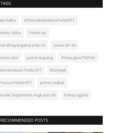
TAGS
Idul Adha
#TImDviBiddokkesPoldaNTT
polres sikka
Polres ttu
Hari Bhayangakara Ke-74
Siswa SIP 49
polres alor
polres kupang
#SinergitasTNIPolri
Ditreskrimum Polda NTT
#Sertijab
Provost Polda NTT
polres mabar
Serdik Sespimmen Angkatan 60
Polres ngada
RECOMMENDED POSTS