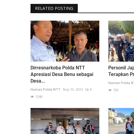
RELATED POSTING
Dirresnarkoba Polda NTT
Personil Ja
Apresiasi Desa Benu sebagai
Terapkan Pr
Desa...
Humas Polda 
Humas Polda NTT
Nop 10, 2025
0
730
1268