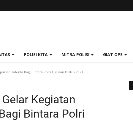
NTAS
POLISI KITA
MITRA POLISI
GIAT OPS
men Talenta Bagi Bintara Polri Lulusan Diktuk 2021
Gelar Kegiatan
agi Bintara Polri