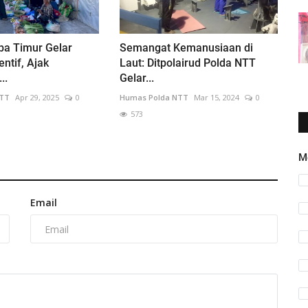
ba Timur Gelar
Semangat Kemanusiaan di
entif, Ajak
Laut: Ditpolairud Polda NTT
..
Gelar...
NTT
Apr 29, 2025
0
Humas Polda NTT
Mar 15, 2024
0
573
M
Email