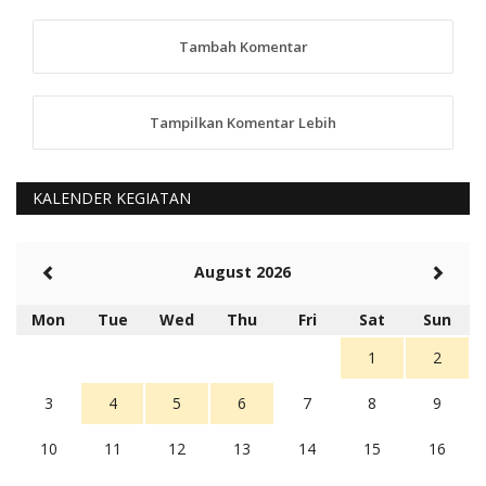
TKS atas saran dan masukannya, akan kami
tindaklanjuti
Tambah Komentar
5 tahun Yang lalu
88
Tampilkan Komentar Lebih
anggy (anakkaos@gmail.com)
Kami perantu bisa baca langsung terkait Pilkada Sumba
Barat Aman, Trmksih Pak Polisi
5 tahun Yang lalu
KALENDER KEGIATAN
Balas
-20
Rambu (rambu03@gmail.com)
August 2026
Berita Polres Sumba Barat Mantap
5 tahun Yang lalu
Mon
Tue
Wed
Thu
Fri
Sat
Sun
Balas
16
1
2
3
4
5
6
7
8
9
10
11
12
13
14
15
16