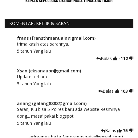
KOMENTAR, KRITIK & SARAN
frans (fransthmanuain@gmail.com)
trima kasih atas sarannya.
5 tahun Yang lalu
Balas
-112
Xsan (eksanaubr@gmail.com)
Update terbaru
5 tahun Yang lalu
Balas
103
anang (galang8888@gmail.com)
Saran, Klu bisa 5 Polres baru ada website Resminya
dong... masa' pakai blogspot
5 tahun Yang lalu
Balas
75
adryanus bata (adryanusbata@gmail.com)