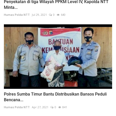
Penyekatan di tiga Wilayah PPKM Level IV, Kapolda NTT
Minta...
Humas Polda NTT
Jul 29, 2021
0
640
Polres Sumba Timur Bantu Distribusikan Bansos Peduli
Bencana...
Humas Polda NTT
Apr 27, 2021
0
841