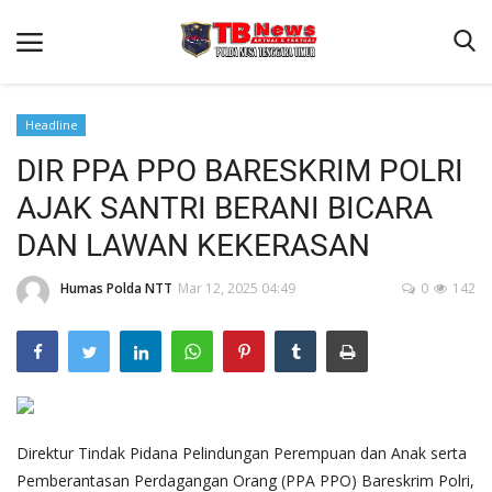
Headline
DIR PPA PPO BARESKRIM POLRI
Beranda
AJAK SANTRI BERANI BICARA
Binkam
DAN LAWAN KEKERASAN
Terms & Conditions
Humas Polda NTT
Mar 12, 2025 04:49
0
142
Reskrim
Lantas
Polisi Kita
Mitra Polisi
Giat Ops
Direktur Tindak Pidana Pelindungan Perempuan dan Anak serta
Pemberantasan Perdagangan Orang (PPA PPO) Bareskrim Polri,
Link Polda NTT