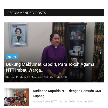
RECOMMENDED POSTS
Home
Dukung Maklumat Kapolri, Para Tokoh Agama
NTT Imbau Warga...
Humas Polda NTT
Mar 26, 2020
0
6750
Audience Kapolda NTT dengan Pemuda GMIT
Kupang
Humas Polda NTT
Mar 24, 2020
0
6574