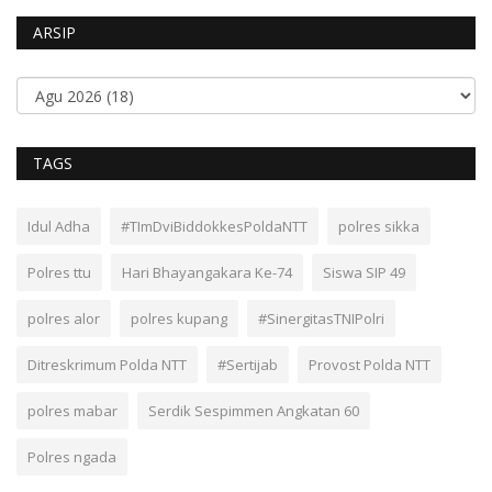
ARSIP
TAGS
Idul Adha
#TImDviBiddokkesPoldaNTT
polres sikka
Polres ttu
Hari Bhayangakara Ke-74
Siswa SIP 49
polres alor
polres kupang
#SinergitasTNIPolri
Ditreskrimum Polda NTT
#Sertijab
Provost Polda NTT
polres mabar
Serdik Sespimmen Angkatan 60
Polres ngada