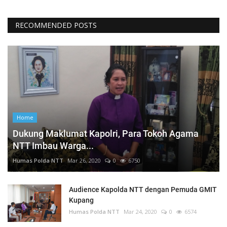
RECOMMENDED POSTS
Home
Dukung Maklumat Kapolri, Para Tokoh Agama
NTT Imbau Warga...
Humas Polda NTT
Mar 26, 2020
0
6750
Audience Kapolda NTT dengan Pemuda GMIT
Kupang
Humas Polda NTT
Mar 24, 2020
0
6574