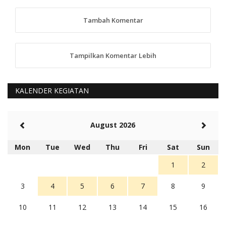
TKS atas saran dan masukannya, akan kami
tindaklanjuti
Tambah Komentar
5 tahun Yang lalu
88
Tampilkan Komentar Lebih
anggy (anakkaos@gmail.com)
Kami perantu bisa baca langsung terkait Pilkada Sumba
Barat Aman, Trmksih Pak Polisi
5 tahun Yang lalu
KALENDER KEGIATAN
Balas
-20
Rambu (rambu03@gmail.com)
August 2026
Berita Polres Sumba Barat Mantap
5 tahun Yang lalu
Mon
Tue
Wed
Thu
Fri
Sat
Sun
Balas
16
1
2
3
4
5
6
7
8
9
10
11
12
13
14
15
16