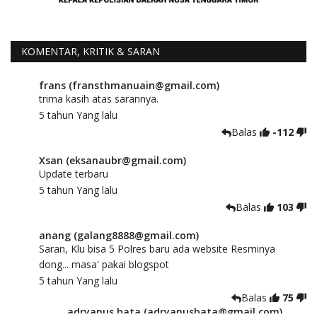
KOMENTAR, KRITIK & SARAN
frans (fransthmanuain@gmail.com)
trima kasih atas sarannya.
5 tahun Yang lalu
Balas
-112
Xsan (eksanaubr@gmail.com)
Update terbaru
5 tahun Yang lalu
Balas
103
anang (galang8888@gmail.com)
Saran, Klu bisa 5 Polres baru ada website Resminya
dong... masa' pakai blogspot
5 tahun Yang lalu
Balas
75
adryanus bata (adryanusbata@gmail.com)