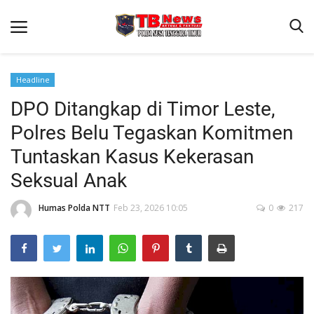
Headline
DPO Ditangkap di Timor Leste,
Beranda
Polres Belu Tegaskan Komitmen
Binkam
Tuntaskan Kasus Kekerasan
Terms & Conditions
Seksual Anak
Reskrim
Humas Polda NTT
Feb 23, 2026 10:05
0
217
Lantas
Polisi Kita
Mitra Polisi
Giat Ops
Link Polda NTT