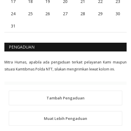
17
18
19
20
21
22
23
24
25
26
27
28
29
30
31
PENGADUAN
Mitra Humas, apabila ada pengaduan terkait pelayanan Kami maupun
situasi Kamtibmas Polda NTT, silakan mengirimkan lewat kolom ini.
Tambah Pengaduan
Muat Lebih Pengaduan