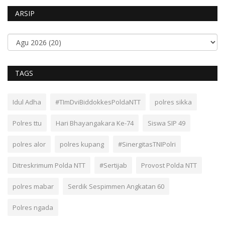
ARSIP
TAGS
Idul Adha
#TImDviBiddokkesPoldaNTT
polres sikka
Polres ttu
Hari Bhayangakara Ke-74
Siswa SIP 49
polres alor
polres kupang
#SinergitasTNIPolri
Ditreskrimum Polda NTT
#Sertijab
Provost Polda NTT
polres mabar
Serdik Sespimmen Angkatan 60
Polres ngada