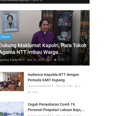
Home
Dukung Maklumat Kapolri, Para Tokoh
Agama NTT Imbau Warga...
Humas Polda NTT
Mar 26, 2020
0
6772
Audience Kapolda NTT dengan
Pemuda GMIT Kupang
Humas Polda NTT
Mar 24, 2020
0
6596
Cegah Penyebaran Covid-19,
Personel Pospolair Labuan Bajo,...
Humas Polda NTT
Mar 24, 2020
0