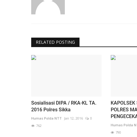
RELATED POSTING
Sosialisasi DIPA / RKA-KL TA.
KAPOLSEK
2016 Polres Sikka
POLRES M
PENGECEKA
Humas Polda NTT
Jan 12, 2016
0
Humas Polda 
762
790