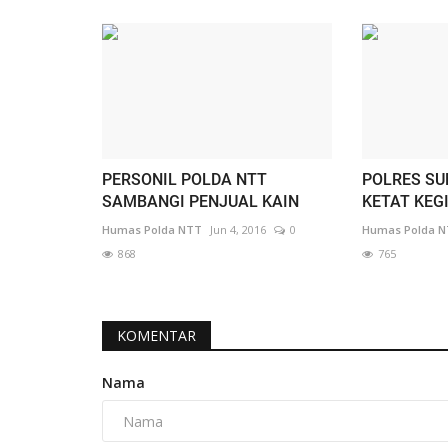
PERSONIL POLDA NTT
POLRES S
SAMBANGI PENJUAL KAIN
KETAT KEG
Humas Polda NTT
Jun 4, 2016
0
Humas Polda 
868
765
KOMENTAR
Nama