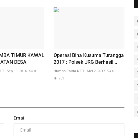
UMBA TIMUR KAWAL
Operasi Bina Kusuma Turangga
IATAN DESA
2017 : Polsek URG Berhasil...
NTT
Sep 11, 2016
0
Humas Polda NTT
Mei 2, 2017
0
761
Email