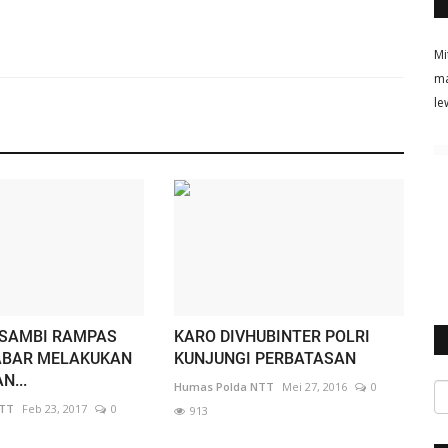
Mi
ma
le
 SAMBI RAMPAS
KARO DIVHUBINTER POLRI
ABAR MELAKUKAN
KUNJUNGI PERBATASAN
N...
Humas Polda NTT
Mei 27, 2016
0
NTT
Feb 23, 2017
0
913