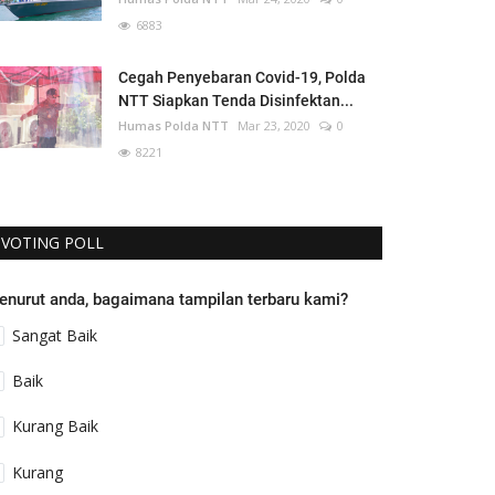
6883
Cegah Penyebaran Covid-19, Polda
NTT Siapkan Tenda Disinfektan...
Humas Polda NTT
Mar 23, 2020
0
8221
VOTING POLL
enurut anda, bagaimana tampilan terbaru kami?
Sangat Baik
Baik
Kurang Baik
Kurang