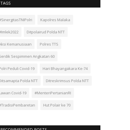
TAGS
#SinergitasTNIPolri
Kapolres Malaka
#Imlek2022
Ditpolairud Polda NTT
Aksi Kemanusiaan
Polres TTS
Serdik Sespimmen Angkatan 60
Polri Peduli Covid-19
Hari Bhayangakara Ke-74
Ditsamapta Polda NTT
Ditreskrimsus Polda NTT
Lawan Covid-19
#MenteriPertanianRI
#TradisiPembaretan
Hut Polair ke 70
RECOMMENDED POSTS