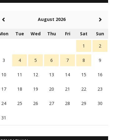
5 tahun Yang lalu
Balas
-20
August 2026
Rambu (rambu03@gmail.com)
Berita Polres Sumba Barat Mantap
Mon
Tue
Wed
Thu
Fri
Sat
Sun
5 tahun Yang lalu
Balas
16
1
2
3
4
5
6
7
8
9
10
11
12
13
14
15
16
17
18
19
20
21
22
23
24
25
26
27
28
29
30
31