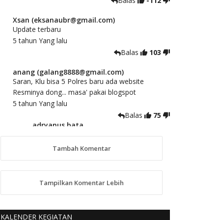
Balas
-112
Xsan (eksanaubr@gmail.com)
Update terbaru
5 tahun Yang lalu
Balas
103
anang (galang8888@gmail.com)
Saran, Klu bisa 5 Polres baru ada website
Resminya dong... masa' pakai blogspot
5 tahun Yang lalu
Balas
75
adryanus bata
(adryanusbata@gmail.com)
TKS atas saran dan masukannya, akan
Tambah Komentar
kami tindaklanjuti
5 tahun Yang lalu
88
Tampilkan Komentar Lebih
anggy (anakkaos@gmail.com)
Kami perantu bisa baca langsung terkait Pilkada
Sumba Barat Aman, Trmksih Pak Polisi
KALENDER KEGIATAN