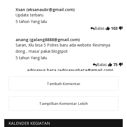
Xsan (eksanaubr@gmail.com)
Update terbaru
5 tahun Yang lalu
Balas
103
anang (galang8888@gmail.com)
Saran, Klu bisa 5 Polres baru ada website Resminya
dong... masa' pakai blogspot
5 tahun Yang lalu
Balas
75
adryanus bata (adryanusbata@gmail.com)
TKS atas saran dan masukannya, akan kami
tindaklanjuti
Tambah Komentar
5 tahun Yang lalu
88
Tampilkan Komentar Lebih
anggy (anakkaos@gmail.com)
Kami perantu bisa baca langsung terkait Pilkada Sumba
Barat Aman, Trmksih Pak Polisi
5 tahun Yang lalu
KALENDER KEGIATAN