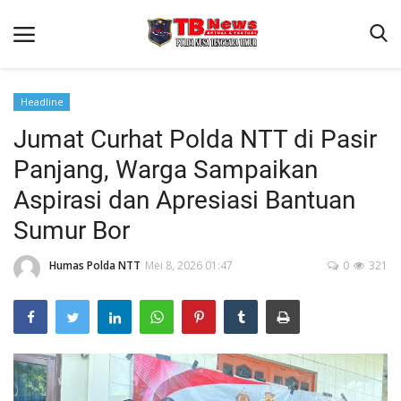
Headline
Jumat Curhat Polda NTT di Pasir
Beranda
Panjang, Warga Sampaikan
Binkam
Aspirasi dan Apresiasi Bantuan
Terms & Conditions
Sumur Bor
Reskrim
Humas Polda NTT
Mei 8, 2026 01:47
0
321
Lantas
Polisi Kita
Mitra Polisi
Giat Ops
Link Polda NTT