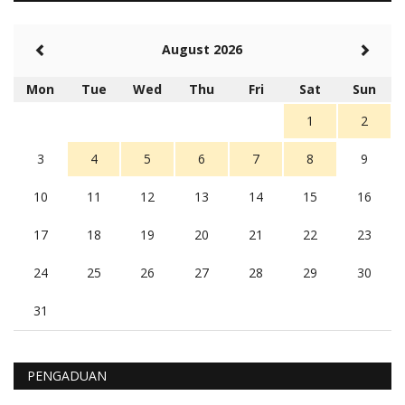
Balas
-20
Rambu (rambu03@gmail.com)
August 2026
Berita Polres Sumba Barat Mantap
5 tahun Yang lalu
Mon
Tue
Wed
Thu
Fri
Sat
Sun
Balas
16
1
2
3
4
5
6
7
8
9
10
11
12
13
14
15
16
17
18
19
20
21
22
23
24
25
26
27
28
29
30
31
PENGADUAN