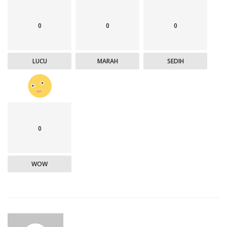
0
0
0
LUCU
MARAH
SEDIH
0
WOW