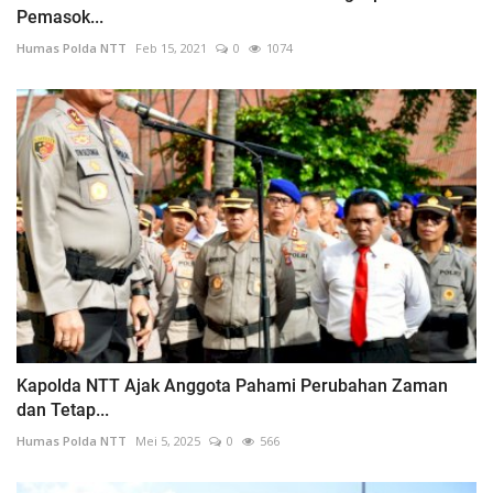
Pemasok...
Humas Polda NTT
Feb 15, 2021
0
1074
Kapolda NTT Ajak Anggota Pahami Perubahan Zaman
dan Tetap...
Humas Polda NTT
Mei 5, 2025
0
566