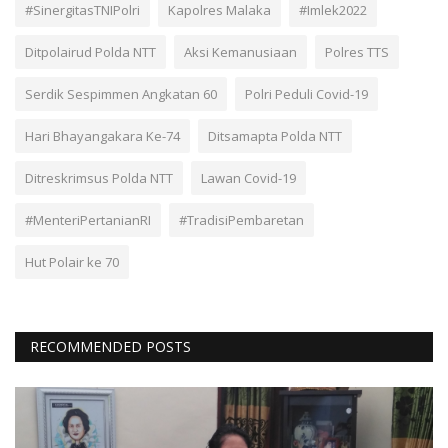
#SinergitasTNIPolri
Kapolres Malaka
#Imlek2022
Ditpolairud Polda NTT
Aksi Kemanusiaan
Polres TTS
Serdik Sespimmen Angkatan 60
Polri Peduli Covid-19
Hari Bhayangakara Ke-74
Ditsamapta Polda NTT
Ditreskrimsus Polda NTT
Lawan Covid-19
#MenteriPertanianRI
#TradisiPembaretan
Hut Polair ke 70
RECOMMENDED POSTS