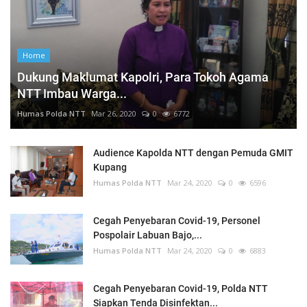
Home
Dukung Maklumat Kapolri, Para Tokoh Agama
NTT Imbau Warga...
Humas Polda NTT
Mar 26, 2020
0
6772
Audience Kapolda NTT dengan Pemuda GMIT
Kupang
Humas Polda NTT
Mar 24, 2020
0
6596
Cegah Penyebaran Covid-19, Personel
Pospolair Labuan Bajo,...
Humas Polda NTT
Mar 24, 2020
0
6883
Cegah Penyebaran Covid-19, Polda NTT
Siapkan Tenda Disinfektan...