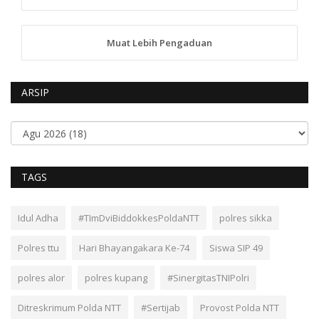
Muat Lebih Pengaduan
ARSIP
TAGS
Idul Adha
#TImDviBiddokkesPoldaNTT
polres sikka
Polres ttu
Hari Bhayangakara Ke-74
Siswa SIP 49
polres alor
polres kupang
#SinergitasTNIPolri
Ditreskrimum Polda NTT
#Sertijab
Provost Polda NTT