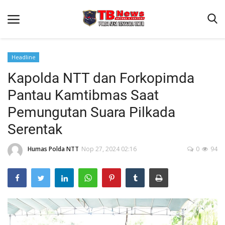
Headline
Kapolda NTT dan Forkopimda
Beranda
Pantau Kamtibmas Saat
Binkam
Pemungutan Suara Pilkada
Terms & Conditions
Serentak
Reskrim
Humas Polda NTT
Nop 27, 2024 02:16
0
94
Lantas
Polisi Kita
Mitra Polisi
Giat Ops
Link Polda NTT