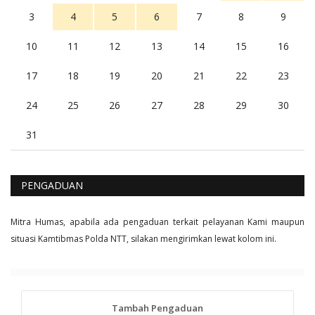
3
4
5
6
7
8
9
10
11
12
13
14
15
16
17
18
19
20
21
22
23
24
25
26
27
28
29
30
31
PENGADUAN
Mitra Humas, apabila ada pengaduan terkait pelayanan Kami maupun
situasi Kamtibmas Polda NTT, silakan mengirimkan lewat kolom ini.
Tambah Pengaduan