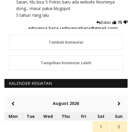
Saran, Klu bisa 5 Polres baru ada website Resminya
dong... masa' pakai blogspot
5 tahun Yang lalu
Balas
75
adryanus bata (adryanusbata@gmail.com)
TKS atas saran dan masukannya, akan kami
tindaklanjuti
Tambah Komentar
5 tahun Yang lalu
88
Tampilkan Komentar Lebih
anggy (anakkaos@gmail.com)
Kami perantu bisa baca langsung terkait Pilkada Sumba
Barat Aman, Trmksih Pak Polisi
5 tahun Yang lalu
KALENDER KEGIATAN
Balas
-20
Rambu (rambu03@gmail.com)
August 2026
Berita Polres Sumba Barat Mantap
5 tahun Yang lalu
Mon
Tue
Wed
Thu
Fri
Sat
Sun
Balas
16
1
2