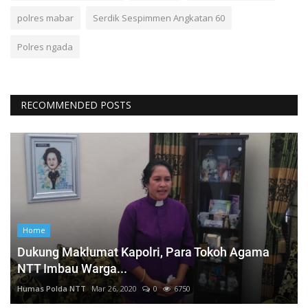
polres mabar
Serdik Sespimmen Angkatan 60
Polres ngada
RECOMMENDED POSTS
Home
Dukung Maklumat Kapolri, Para Tokoh Agama
NTT Imbau Warga...
Humas Polda NTT
Mar 26, 2020
0
6750