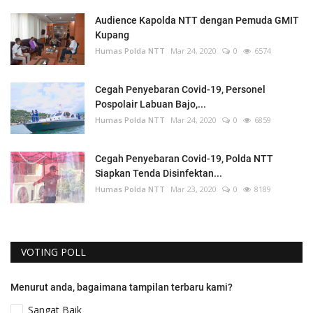
Audience Kapolda NTT dengan Pemuda GMIT
Kupang
Humas Polda NTT
Mar 24, 2020
0
6574
Cegah Penyebaran Covid-19, Personel
Pospolair Labuan Bajo,...
Humas Polda NTT
Mar 24, 2020
0
6859
Cegah Penyebaran Covid-19, Polda NTT
Siapkan Tenda Disinfektan...
Humas Polda NTT
Mar 23, 2020
0
8189
VOTING POLL
Menurut anda, bagaimana tampilan terbaru kami?
Sangat Baik