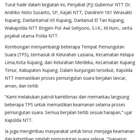
Turut hadir dalam kegiatan ini, Penjabat (Pj) Gubernur NTT Dr.
Andriko Noto Susanto, SP, Kajati NTT, Dandrem 161 Wirasakti
Kupang, Danlantamal VII Kupang, Danlanud El Tari Kupang,
Wakapolda NTT Brigjen Pol. Awi Setiyono, S.I.K., M.Hum., serta
pejabat utama Polda NTT.
Rombongan menyambangi beberapa Tempat Pemungutan
Suara (TPS), termasuk di Kelurahan Lasiana, Kecamatan Kelapa
Lima,Kota Kupang, dan Kelurahan Merdeka, Kecamatan Kupang
Timur, Kabupaten Kupang. Dalam kunjungan tersebut, Kapolda
NTT memastikan proses pemungutan suara berjalan lancar,
aman, dan tertib.
“Kami melakukan patroli kamtibmas dan memantau langsung
beberapa TPS untuk memastikan keamanan selama proses
pemungutan suara. Semua berjalan tertib sesuai harapan,” ujar
Kapolda NTT.
Ia juga mengimbau masyarakat untuk terus menjaga keamanan
dan ketertiban setelah pemungutan suara selesai. "Siapapun