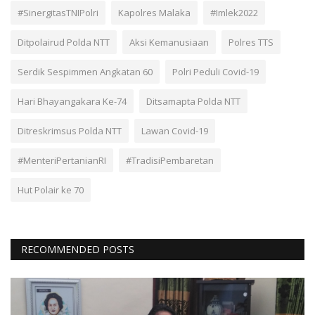
#SinergitasTNIPolri
Kapolres Malaka
#Imlek2022
Ditpolairud Polda NTT
Aksi Kemanusiaan
Polres TTS
Serdik Sespimmen Angkatan 60
Polri Peduli Covid-19
Hari Bhayangakara Ke-74
Ditsamapta Polda NTT
Ditreskrimsus Polda NTT
Lawan Covid-19
#MenteriPertanianRI
#TradisiPembaretan
Hut Polair ke 70
RECOMMENDED POSTS