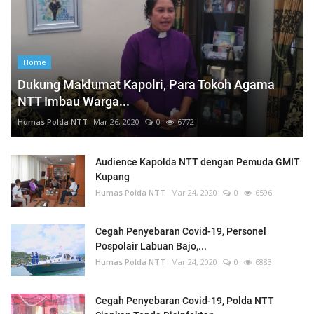
Home
Dukung Maklumat Kapolri, Para Tokoh Agama
NTT Imbau Warga...
Humas Polda NTT
Mar 26, 2020
0
6772
Audience Kapolda NTT dengan Pemuda GMIT
Kupang
Humas Polda NTT
Mar 24, 2020
0
6596
Cegah Penyebaran Covid-19, Personel
Pospolair Labuan Bajo,...
Humas Polda NTT
Mar 24, 2020
0
6883
Cegah Penyebaran Covid-19, Polda NTT