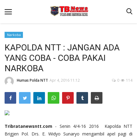
Narkoba
KAPOLDA NTT : JANGAN ADA
Beranda
YANG COBA - COBA PAKAI
Binkam
NARKOBA
Terms & Conditions
Humas Polda NTT
Apr 4, 2016 11:12
0
114
Reskrim
Lantas
Polisi Kita
Mitra Polisi
Giat Ops
Tribratanewsntt.com
- Senin 4/4-16 2016 Kapolda NTT
Brigjen Pol. Drs. E. Widyo Sunaryo mengambil apel pagi di
Link Polda NTT