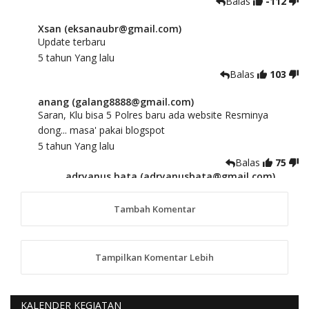
Balas
-112
Xsan (eksanaubr@gmail.com)
Update terbaru
5 tahun Yang lalu
Balas
103
anang (galang8888@gmail.com)
Saran, Klu bisa 5 Polres baru ada website Resminya
dong... masa' pakai blogspot
5 tahun Yang lalu
Balas
75
adryanus bata (adryanusbata@gmail.com)
TKS atas saran dan masukannya, akan kami
tindaklanjuti
Tambah Komentar
5 tahun Yang lalu
88
Tampilkan Komentar Lebih
anggy (anakkaos@gmail.com)
Kami perantu bisa baca langsung terkait Pilkada Sumba
Barat Aman, Trmksih Pak Polisi
5 tahun Yang lalu
KALENDER KEGIATAN