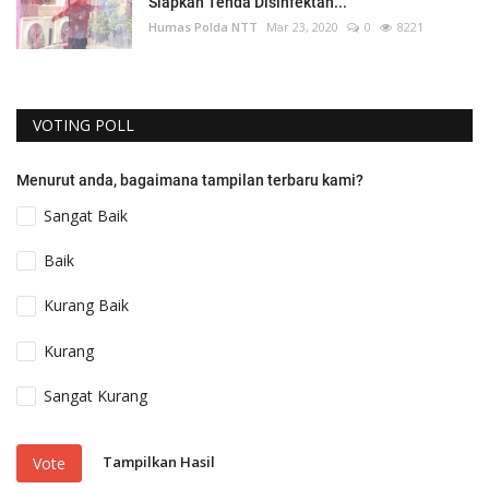
Siapkan Tenda Disinfektan...
Humas Polda NTT
Mar 23, 2020
0
8221
VOTING POLL
Menurut anda, bagaimana tampilan terbaru kami?
Sangat Baik
Baik
Kurang Baik
Kurang
Sangat Kurang
Tampilkan Hasil
Vote