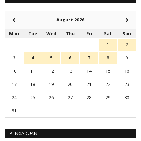
Balas
-20
Rambu (rambu03@gmail.com)
August 2026
Berita Polres Sumba Barat Mantap
5 tahun Yang lalu
Mon
Tue
Wed
Thu
Fri
Sat
Sun
Balas
16
1
2
3
4
5
6
7
8
9
10
11
12
13
14
15
16
17
18
19
20
21
22
23
24
25
26
27
28
29
30
31
PENGADUAN