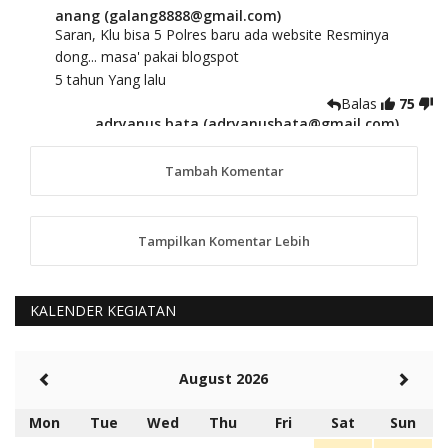
anang (galang8888@gmail.com)
Saran, Klu bisa 5 Polres baru ada website Resminya
dong... masa' pakai blogspot
5 tahun Yang lalu
Balas
75
adryanus bata (adryanusbata@gmail.com)
TKS atas saran dan masukannya, akan kami
tindaklanjuti
Tambah Komentar
5 tahun Yang lalu
88
Tampilkan Komentar Lebih
anggy (anakkaos@gmail.com)
Kami perantu bisa baca langsung terkait Pilkada Sumba
Barat Aman, Trmksih Pak Polisi
5 tahun Yang lalu
KALENDER KEGIATAN
Balas
-20
Rambu (rambu03@gmail.com)
August 2026
Berita Polres Sumba Barat Mantap
5 tahun Yang lalu
Mon
Tue
Wed
Thu
Fri
Sat
Sun
Balas
16