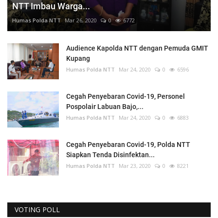
NTT Imbau Warga...
Humas Polda NTT
Mar 26, 2020
0
6772
Audience Kapolda NTT dengan Pemuda GMIT
Kupang
Humas Polda NTT
Mar 24, 2020
0
6596
Cegah Penyebaran Covid-19, Personel
Pospolair Labuan Bajo,...
Humas Polda NTT
Mar 24, 2020
0
6883
Cegah Penyebaran Covid-19, Polda NTT
Siapkan Tenda Disinfektan...
Humas Polda NTT
Mar 23, 2020
0
8221
VOTING POLL