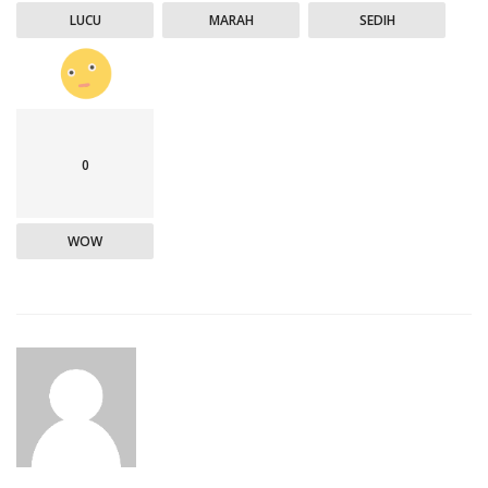
LUCU
MARAH
SEDIH
0
WOW