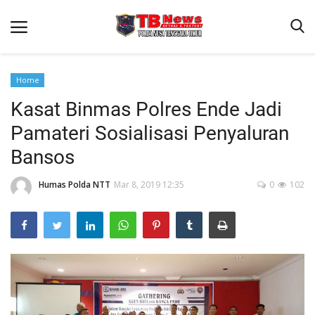
Home
Kasat Binmas Polres Ende Jadi
Beranda
Pamateri Sosialisasi Penyaluran
Binkam
Bansos
Terms & Conditions
Humas Polda NTT
Mar 8, 2019 12:35
0
102
Reskrim
Lantas
Polisi Kita
Mitra Polisi
Giat Ops
Link Polda NTT