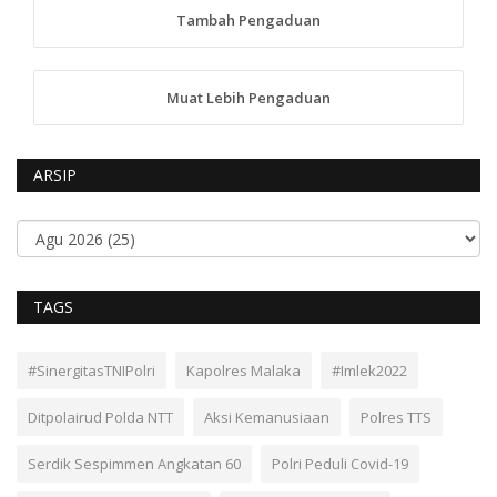
Tambah Pengaduan
Muat Lebih Pengaduan
ARSIP
TAGS
#SinergitasTNIPolri
Kapolres Malaka
#Imlek2022
Ditpolairud Polda NTT
Aksi Kemanusiaan
Polres TTS
Serdik Sespimmen Angkatan 60
Polri Peduli Covid-19