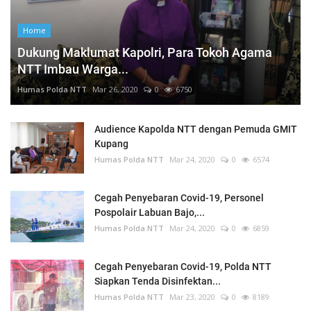
Home
Dukung Maklumat Kapolri, Para Tokoh Agama
NTT Imbau Warga...
Humas Polda NTT
Mar 26, 2020
0
6750
Audience Kapolda NTT dengan Pemuda GMIT
Kupang
Humas Polda NTT
Mar 24, 2020
0
6574
Cegah Penyebaran Covid-19, Personel
Pospolair Labuan Bajo,...
Humas Polda NTT
Mar 24, 2020
0
6859
Cegah Penyebaran Covid-19, Polda NTT
Siapkan Tenda Disinfektan...
Humas Polda NTT
Mar 23, 2020
0
8189