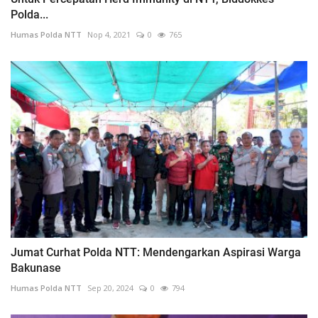
Polda...
Humas Polda NTT
Nop 4, 2021
0
765
Jumat Curhat Polda NTT: Mendengarkan Aspirasi Warga
Bakunase
Humas Polda NTT
Sep 20, 2024
0
794