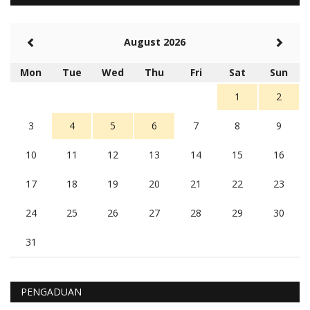
Balas
-20
Rambu (rambu03@gmail.com)
August 2026
Berita Polres Sumba Barat Mantap
5 tahun Yang lalu
Mon
Tue
Wed
Thu
Fri
Sat
Sun
Balas
16
1
2
3
4
5
6
7
8
9
10
11
12
13
14
15
16
17
18
19
20
21
22
23
24
25
26
27
28
29
30
31
PENGADUAN