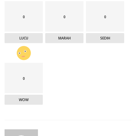
0
0
0
LUCU
MARAH
SEDIH
0
WOW