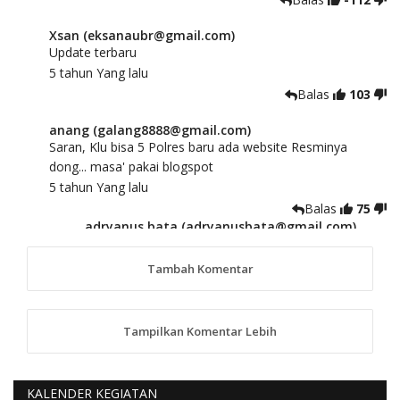
Xsan (eksanaubr@gmail.com)
Update terbaru
5 tahun Yang lalu
Balas
103
anang (galang8888@gmail.com)
Saran, Klu bisa 5 Polres baru ada website Resminya
dong... masa' pakai blogspot
5 tahun Yang lalu
Balas
75
adryanus bata (adryanusbata@gmail.com)
TKS atas saran dan masukannya, akan kami
tindaklanjuti
Tambah Komentar
5 tahun Yang lalu
88
Tampilkan Komentar Lebih
anggy (anakkaos@gmail.com)
Kami perantu bisa baca langsung terkait Pilkada Sumba
Barat Aman, Trmksih Pak Polisi
5 tahun Yang lalu
KALENDER KEGIATAN