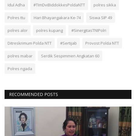
Idul Adha
#TImDviBiddokkesPoldaNTT
polres sikka
Polres ttu
Hari Bhayangakara Ke-74
Siswa SIP 49
polres alor
polres kupang
#SinergitasTNIPolri
Ditreskrimum Polda NTT
#Sertijab
Provost Polda NTT
polres mabar
Serdik Sespimmen Angkatan 60
Polres ngada
RECOMMENDED POSTS