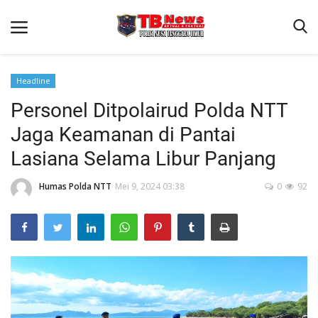
Headline
Personel Ditpolairud Polda NTT
Beranda
Jaga Keamanan di Pantai
Binkam
Lasiana Selama Libur Panjang
Terms & Conditions
Humas Polda NTT
Mei 9, 2024 03:38
0
92
Reskrim
Lantas
Polisi Kita
Mitra Polisi
Giat Ops
Link Polda NTT