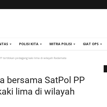
NTAS
POLISI KITA
MITRA POLISI
GIAT OPS
P tertibkan pedagang kaki lima di wilayah Radamata
ra bersama SatPol PP
aki lima di wilayah