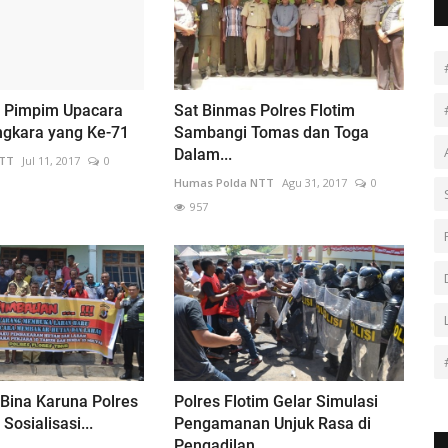
e Pimpim Upacara
Sat Binmas Polres Flotim
gkara yang Ke-71
Sambangi Tomas dan Toga
Dalam...
NTT
Jul 11, 2017
0
Humas Polda NTT
Agu 31, 2017
0
957
Bina Karuna Polres
Polres Flotim Gelar Simulasi
 Sosialisasi...
Pengamanan Unjuk Rasa di
Pengadilan...