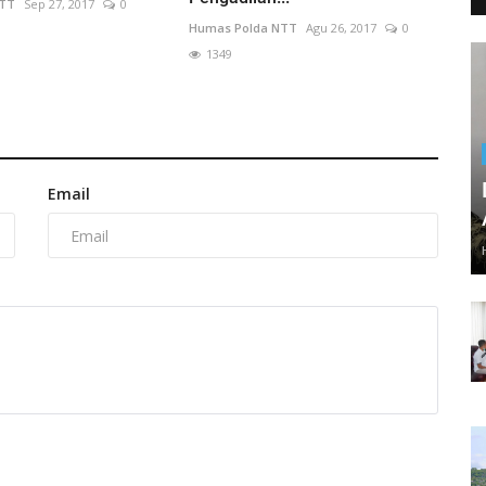
NTT
Sep 27, 2017
0
Humas Polda NTT
Agu 26, 2017
0
1349
Email