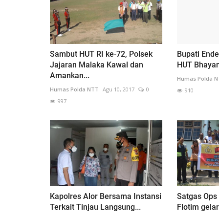
Sambut HUT RI ke-72, Polsek
Bupati End
Jajaran Malaka Kawal dan
HUT Bhayan
Amankan...
Humas Polda 
Humas Polda NTT
Agu 10, 2017
0
910
997
Kapolres Alor Bersama Instansi
Satgas Ops 
Terkait Tinjau Langsung...
Flotim gelar