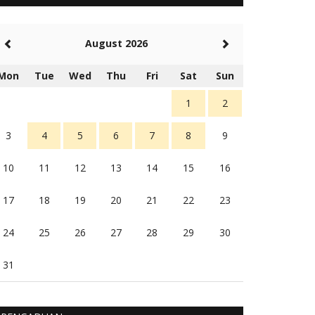
5 tahun Yang lalu
Balas
-20
August 2026
Rambu (rambu03@gmail.com)
Berita Polres Sumba Barat Mantap
Mon
Tue
Wed
Thu
Fri
Sat
Sun
5 tahun Yang lalu
Balas
16
1
2
3
4
5
6
7
8
9
10
11
12
13
14
15
16
17
18
19
20
21
22
23
24
25
26
27
28
29
30
31