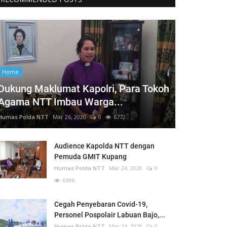
Home
Dukung Maklumat Kapolri, Para Tokoh
Agama NTT Imbau Warga...
Humas Polda NTT
Mar 26, 2020
0
6772
Audience Kapolda NTT dengan
Pemuda GMIT Kupang
Humas Polda NTT
Mar 24, 2020
0
6596
Cegah Penyebaran Covid-19,
Personel Pospolair Labuan Bajo,...
Humas Polda NTT
Mar 24, 2020
0