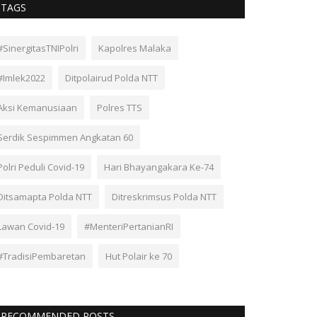
TAGS
#SinergitasTNIPolri
Kapolres Malaka
#Imlek2022
Ditpolairud Polda NTT
Aksi Kemanusiaan
Polres TTS
Serdik Sespimmen Angkatan 60
Polri Peduli Covid-19
Hari Bhayangakara Ke-74
Ditsamapta Polda NTT
Ditreskrimsus Polda NTT
Lawan Covid-19
#MenteriPertanianRI
#TradisiPembaretan
Hut Polair ke 70
RECOMMENDED POSTS