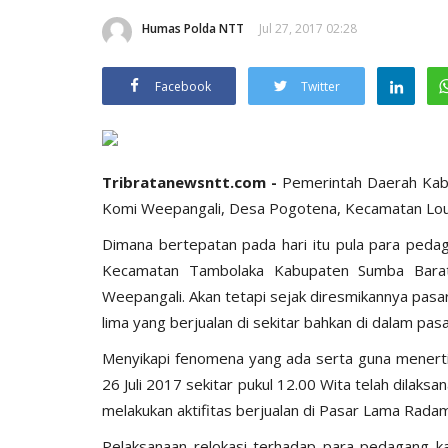
Humas Polda NTT
Jul 27, 2017 02:28
Facebook
Twitter
Tribratanewsntt.com -
Pemerintah Daerah Ka
Komi Weepangali, Desa Pogotena, Kecamatan Loura
Dimana bertepatan pada hari itu pula para ped
Kecamatan Tambolaka Kabupaten Sumba Barat
Weepangali. Akan tetapi sejak diresmikannya pasa
lima yang berjualan di sekitar bahkan di dalam pasa
Menyikapi fenomena yang ada serta guna menertib
26 Juli 2017 sekitar pukul 12.00 Wita telah dilaks
melakukan aktifitas berjualan di Pasar Lama Rada
Pelaksanaan relokasi terhadap para pedagang kak