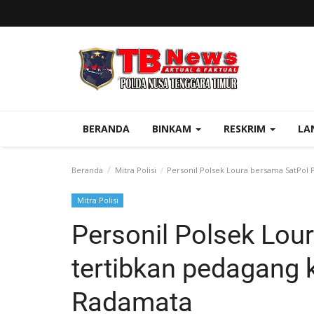
BERANDA
BINKAM
RESKRIM
LA
Beranda
Mitra Polisi
Personil Polsek Loura bersama SatPol P
Mitra Polisi
Personil Polsek Lou
tertibkan pedagang k
Radamata