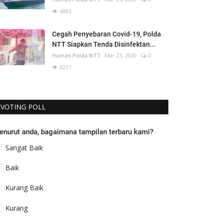
6883
Cegah Penyebaran Covid-19, Polda
NTT Siapkan Tenda Disinfektan...
Humas Polda NTT
Mar 23, 2020
0
8221
VOTING POLL
enurut anda, bagaimana tampilan terbaru kami?
Sangat Baik
Baik
Kurang Baik
Kurang