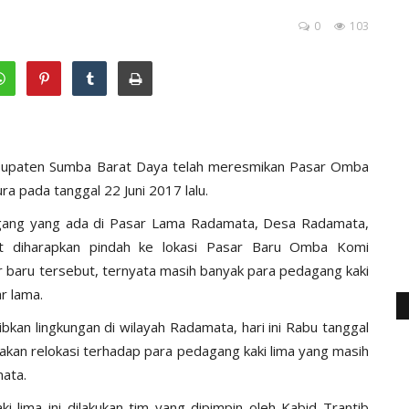
0
103
bupaten Sumba Barat Daya telah meresmikan Pasar Omba
 pada tanggal 22 Juni 2017 lalu.
agang yang ada di Pasar Lama Radamata, Desa Radamata,
 diharapkan pindah ke lokasi Pasar Baru Omba Komi
r baru tersebut, ternyata masih banyak para pedagang kaki
r lama.
kan lingkungan di wilayah Radamata, hari ini Rabu tanggal
anakan relokasi terhadap para pedagang kaki lima yang masih
mata.
i lima ini dilakukan tim yang dipimpin oleh Kabid Trantib