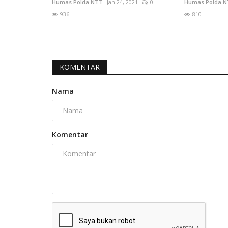
Humas Polda NTT
Jan 24, 2021
0
Humas Polda 
936
810
KOMENTAR
Nama
Komentar