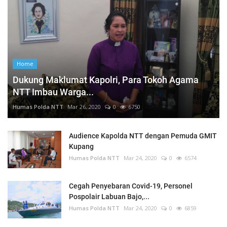
Home
Dukung Maklumat Kapolri, Para Tokoh Agama
NTT Imbau Warga...
Humas Polda NTT
Mar 26, 2020
0
6750
Audience Kapolda NTT dengan Pemuda GMIT
Kupang
Humas Polda NTT
Mar 24, 2020
0
6574
Cegah Penyebaran Covid-19, Personel
Pospolair Labuan Bajo,...
Humas Polda NTT
Mar 24, 2020
0
6859