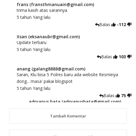
frans (fransthmanuain@gmail.com)
trima kasih atas sarannya.
5 tahun Yang lalu
Balas
-112
Xsan (eksanaubr@gmail.com)
Update terbaru
5 tahun Yang lalu
Balas
103
anang (galang8888@gmail.com)
Saran, Klu bisa 5 Polres baru ada website Resminya
dong... masa' pakai blogspot
5 tahun Yang lalu
Balas
75
adryanus bata (adryanusbata@gmail.com)
TKS atas saran dan masukannya, akan kami
tindaklanjuti
Tambah Komentar
5 tahun Yang lalu
88