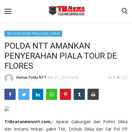
SEPUTAR NUSA TENGGARA TIMUR
POLDA NTT AMANKAN
Beranda
PENYERAHAN PIALA TOUR DE
Binkam
FLORES
Terms & Conditions
Humas Polda NTT
Mei 21, 2016 04:05
0
121
Reskrim
Lantas
Polisi Kita
Mitra Polisi
Giat Ops
Tribratanewsntt.com,-
Aparat Gabungan dari Polres Sikka
dan Instansi terkait, yakni TNI, Dishub Sikka dan Sat Pol PP
Link Polda NTT