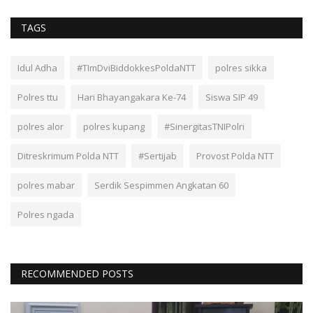
TAGS
Idul Adha
#TImDviBiddokkesPoldaNTT
polres sikka
Polres ttu
Hari Bhayangakara Ke-74
Siswa SIP 49
polres alor
polres kupang
#SinergitasTNIPolri
Ditreskrimum Polda NTT
#Sertijab
Provost Polda NTT
polres mabar
Serdik Sespimmen Angkatan 60
Polres ngada
RECOMMENDED POSTS