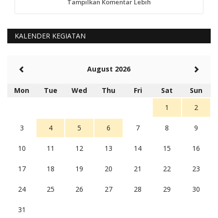
Tampilkan Komentar Lebih
anggy (anakkaos@gmail.com)
Kami perantu bisa baca langsung terkait Pilkada Sumba
Barat Aman, Trmksih Pak Polisi
5 tahun Yang lalu
KALENDER KEGIATAN
Balas
-20
Rambu (rambu03@gmail.com)
August 2026
Berita Polres Sumba Barat Mantap
5 tahun Yang lalu
Mon
Tue
Wed
Thu
Fri
Sat
Sun
Balas
16
1
2
3
4
5
6
7
8
9
10
11
12
13
14
15
16
17
18
19
20
21
22
23
24
25
26
27
28
29
30
31