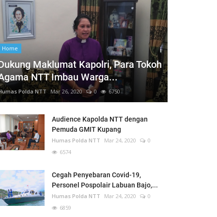
Home
Dukung Maklumat Kapolri, Para Tokoh
Agama NTT Imbau Warga...
Humas Polda NTT
Mar 26, 2020
0
6750
Audience Kapolda NTT dengan
Pemuda GMIT Kupang
Humas Polda NTT
Mar 24, 2020
0
6574
Cegah Penyebaran Covid-19,
Personel Pospolair Labuan Bajo,...
Humas Polda NTT
Mar 24, 2020
0
6859