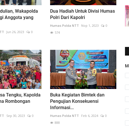
dulian, Wakapolda
Dua Hadiah Untuk Divisi Humas
gi Anggota yang
Polri Dari Kapolri
Humas Polda NTT
Nop 1, 2023
0
NTT
Jun 26, 2023
0
574
M
esa Tengku, Kapolda
Buka Kegiatan Bimtek dan
ma Rombongan
Pengujian Konsekuensi
Informasi...
NTT
Sep 30, 2023
0
Humas Polda NTT
Feb 6, 2024
0
888