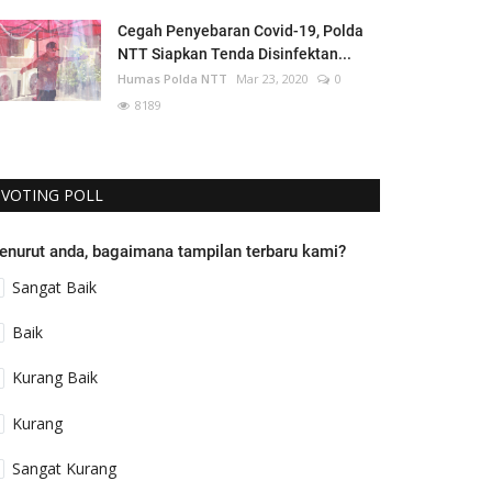
Cegah Penyebaran Covid-19, Polda
NTT Siapkan Tenda Disinfektan...
Humas Polda NTT
Mar 23, 2020
0
8189
VOTING POLL
enurut anda, bagaimana tampilan terbaru kami?
Sangat Baik
Baik
Kurang Baik
Kurang
Sangat Kurang