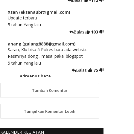
Balas
-112
Xsan (eksanaubr@gmail.com)
Update terbaru
5 tahun Yang lalu
Balas
103
anang (galang8888@gmail.com)
Saran, Klu bisa 5 Polres baru ada website
Resminya dong... masa' pakai blogspot
5 tahun Yang lalu
Balas
75
adryanus bata
(adryanusbata@gmail.com)
TKS atas saran dan masukannya, akan
Tambah Komentar
kami tindaklanjuti
5 tahun Yang lalu
88
Tampilkan Komentar Lebih
anggy (anakkaos@gmail.com)
Kami perantu bisa baca langsung terkait Pilkada
Sumba Barat Aman, Trmksih Pak Polisi
KALENDER KEGIATAN