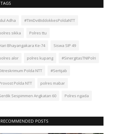
TAGS
Idul Adha
#TImDviBiddokkesPoldaNTT
polres sikka
Polres ttu
Hari Bhayangakara Ke-74
Siswa SIP 49
polres alor
polres kupang
#SinergitasTNIPolri
Ditreskrimum Polda NTT
#Sertijab
Provost Polda NTT
polres mabar
Serdik Sespimmen Angkatan 60
Polres ngada
RECOMMENDED POSTS