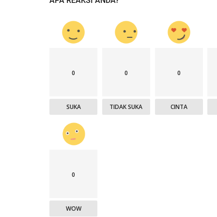
APA REAKSI ANDA?
0
0
0
SUKA
TIDAK SUKA
CINTA
0
WOW