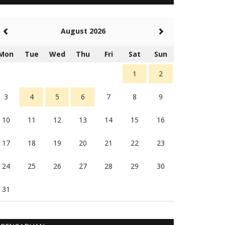
5 tahun Yang lalu
Balas
-20
August 2026
Rambu (rambu03@gmail.com)
Berita Polres Sumba Barat Mantap
Mon
Tue
Wed
Thu
Fri
Sat
Sun
5 tahun Yang lalu
Balas
16
1
2
3
4
5
6
7
8
9
10
11
12
13
14
15
16
17
18
19
20
21
22
23
24
25
26
27
28
29
30
31