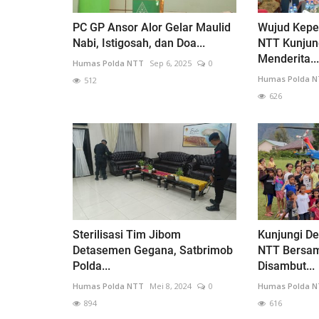
PC GP Ansor Alor Gelar Maulid
Wujud Kepe
Nabi, Istigosah, dan Doa...
NTT Kunjun
Menderita...
Humas Polda NTT
Sep 6, 2025
0
Humas Polda 
512
626
Sterilisasi Tim Jibom
Kunjungi D
Detasemen Gegana, Satbrimob
NTT Bersa
Polda...
Disambut...
Humas Polda NTT
Mei 8, 2024
0
Humas Polda 
894
616