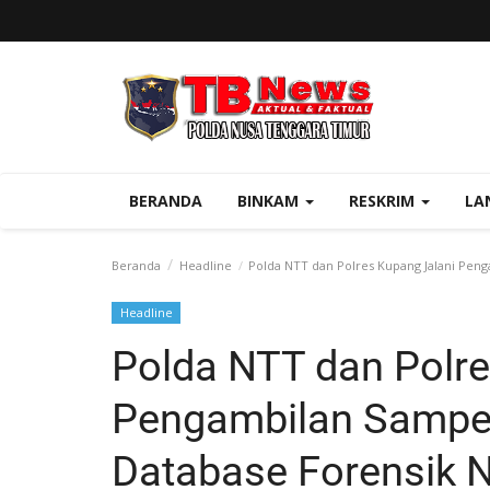
BERANDA
BINKAM
RESKRIM
LA
Beranda
Headline
Polda NTT dan Polres Kupang Jalani Peng
Headline
Polda NTT dan Polre
Pengambilan Sampel
Database Forensik 