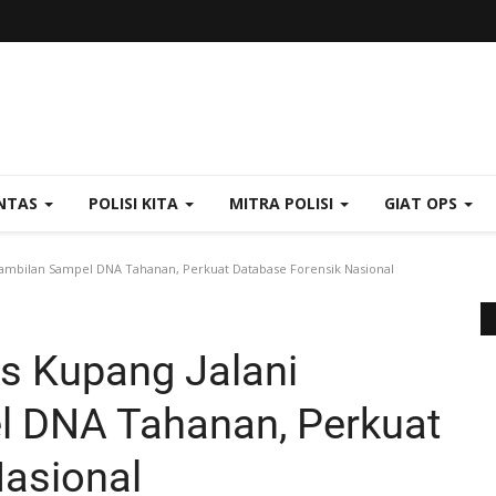
NTAS
POLISI KITA
MITRA POLISI
GIAT OPS
ambilan Sampel DNA Tahanan, Perkuat Database Forensik Nasional
s Kupang Jalani
 DNA Tahanan, Perkuat
Nasional