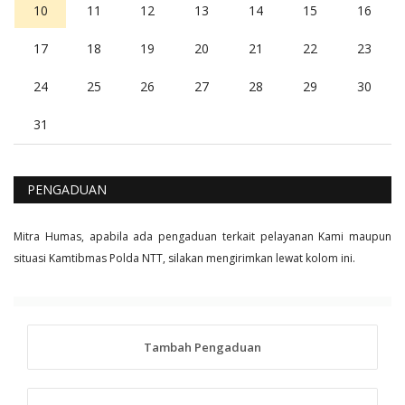
10
11
12
13
14
15
16
17
18
19
20
21
22
23
24
25
26
27
28
29
30
31
PENGADUAN
Mitra Humas, apabila ada pengaduan terkait pelayanan Kami maupun
situasi Kamtibmas Polda NTT, silakan mengirimkan lewat kolom ini.
Tambah Pengaduan