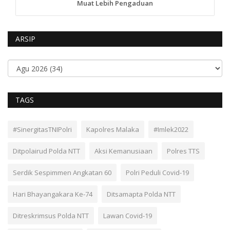
Muat Lebih Pengaduan
ARSIP
TAGS
#SinergitasTNIPolri
Kapolres Malaka
#Imlek2022
Ditpolairud Polda NTT
Aksi Kemanusiaan
Polres TTS
Serdik Sespimmen Angkatan 60
Polri Peduli Covid-19
Hari Bhayangakara Ke-74
Ditsamapta Polda NTT
Ditreskrimsus Polda NTT
Lawan Covid-19