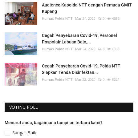
Audience Kapolda NTT dengan Pemuda GMIT
Kupang
Humas Polda NTT
Mar 24, 2020
0
6596
Cegah Penyebaran Covid-19, Personel
Pospolair Labuan Bajo,...
Humas Polda NTT
Mar 24, 2020
0
6883
Cegah Penyebaran Covid-19, Polda NTT
Siapkan Tenda Disinfektan...
Humas Polda NTT
Mar 23, 2020
0
8221
VOTING POLL
Menurut anda, bagaimana tampilan terbaru kami?
Sangat Baik