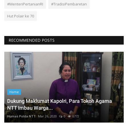
#MenteriPertanianRI
#TradisiPembaretan
Hut Polair ke 70
RECOMMENDED POSTS
Home
Dukung Maklumat Kapolri, Para Tokoh Agama
NTT Imbau Warga...
Humas Polda NTT
Mar 26, 2020
0
6772