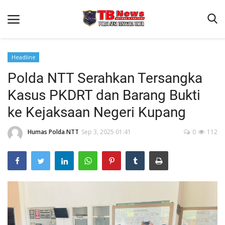
Headline
Polda NTT Serahkan Tersangka
Beranda
Kasus PKDRT dan Barang Bukti
Binkam
ke Kejaksaan Negeri Kupang
Terms & Conditions
Humas Polda NTT
Sep 3, 2025 01:41
0
112
Reskrim
Lantas
Polisi Kita
Mitra Polisi
Giat Ops
Link Polda NTT