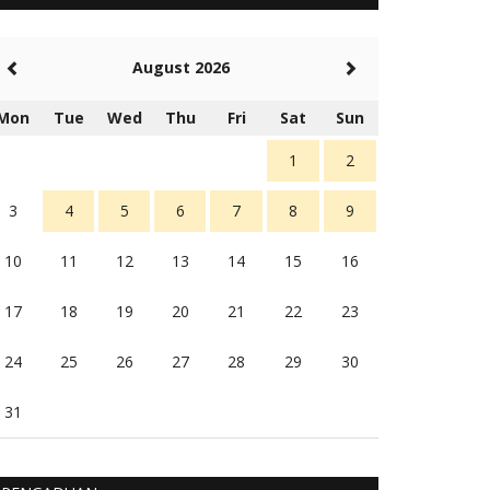
5 tahun Yang lalu
Balas
-20
August 2026
Rambu (rambu03@gmail.com)
Berita Polres Sumba Barat Mantap
Mon
Tue
Wed
Thu
Fri
Sat
Sun
5 tahun Yang lalu
Balas
16
1
2
3
4
5
6
7
8
9
10
11
12
13
14
15
16
17
18
19
20
21
22
23
24
25
26
27
28
29
30
31