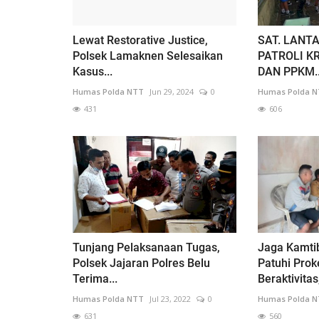
Lewat Restorative Justice,
SAT. LANT
Polsek Lamaknen Selesaikan
PATROLI K
Kasus...
DAN PPKM..
Humas Polda NTT
Jun 29, 2024
0
Humas Polda 
431
606
Tunjang Pelaksanaan Tugas,
Jaga Kamti
Polsek Jajaran Polres Belu
Patuhi Prok
Terima...
Beraktivitas,
Humas Polda NTT
Jul 23, 2022
0
Humas Polda 
631
560