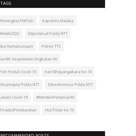
TAGS
#SinergitasTNIPolri
Kapolres Malaka
#Imlek2022
Ditpolairud Polda NTT
Aksi Kemanusiaan
Polres TTS
Serdik Sespimmen Angkatan 60
Polri Peduli Covid-19
Hari Bhayangakara Ke-74
Ditsamapta Polda NTT
Ditreskrimsus Polda NTT
Lawan Covid-19
#MenteriPertanianRI
#TradisiPembaretan
Hut Polair ke 70
RECOMMENDED POSTS