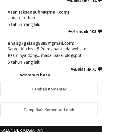
Balas
-112
Xsan (eksanaubr@gmail.com)
Update terbaru
5 tahun Yang lalu
Balas
103
anang (galang8888@gmail.com)
Saran, Klu bisa 5 Polres baru ada website
Resminya dong... masa' pakai blogspot
5 tahun Yang lalu
Balas
75
adryanus bata
(adryanusbata@gmail.com)
TKS atas saran dan masukannya, akan
Tambah Komentar
kami tindaklanjuti
5 tahun Yang lalu
88
Tampilkan Komentar Lebih
anggy (anakkaos@gmail.com)
Kami perantu bisa baca langsung terkait Pilkada
Sumba Barat Aman, Trmksih Pak Polisi
KALENDER KEGIATAN