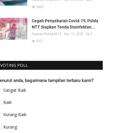
6883
Cegah Penyebaran Covid-19, Polda
NTT Siapkan Tenda Disinfektan...
Humas Polda NTT
Mar 23, 2020
0
8221
VOTING POLL
enurut anda, bagaimana tampilan terbaru kami?
Sangat Baik
Baik
Kurang Baik
Kurang