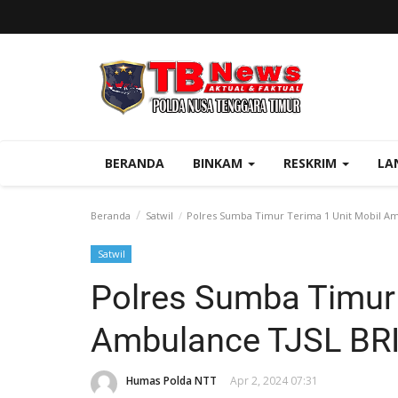
BERANDA
BINKAM
RESKRIM
LA
Beranda
Satwil
Polres Sumba Timur Terima 1 Unit Mobil Am
Satwil
Polres Sumba Timur 
Ambulance TJSL BRI
Humas Polda NTT
Apr 2, 2024 07:31