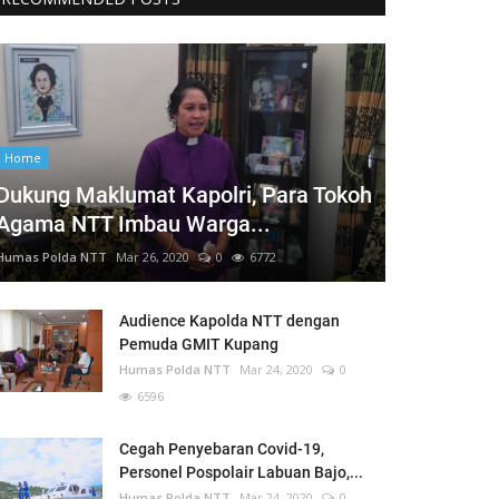
Home
Dukung Maklumat Kapolri, Para Tokoh
Agama NTT Imbau Warga...
Humas Polda NTT
Mar 26, 2020
0
6772
Audience Kapolda NTT dengan
Pemuda GMIT Kupang
Humas Polda NTT
Mar 24, 2020
0
6596
Cegah Penyebaran Covid-19,
Personel Pospolair Labuan Bajo,...
Humas Polda NTT
Mar 24, 2020
0