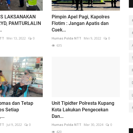
AS LAKSANAKAN
Pimpin Apel Pagi, Kapolres
RYD, PAMTURLALIN
Flotim : Jangan Apatis dan
.
Cuek...
NTT
Mei 13, 2022
0
Humas Polda NTT
Mei 9, 2022
0
635
bmas dan Tetap
Unit Tipidter Polresta Kupang
es Setiap
Kota Lakukan Pengecekan
...
Dan...
NTT
Jul 9, 2022
0
Humas Polda NTT
Mar 30, 2024
0
420