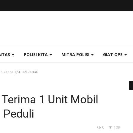
NTAS
POLISI KITA
MITRA POLISI
GIAT OPS
bulance TJSL BRI Peduli
Terima 1 Unit Mobil
 Peduli
0
109