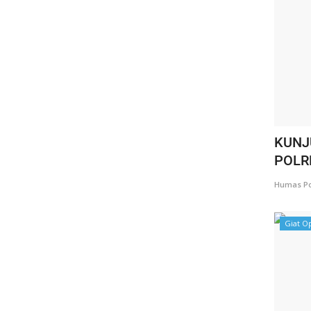
KUNJ
POLR
Humas Po
Giat O