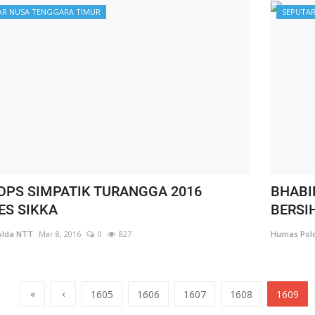
AR NUSA TENGGARA TIMUR
SEPUTAR
 OPS SIMPATIK TURANGGA 2016
BHABI
ES SIKKA
BERSI
lda NTT
Mar 8, 2016
0
827
Humas Pol
«
‹
1605
1606
1607
1608
1609