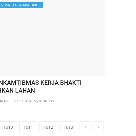
 NUSA TENGGARA TIMUR
NKAMTIBMAS KERJA BHAKTI
HKAN LAHAN
da NTT
Mar 8, 2016
0
1951
›
»
1610
1611
1612
1613