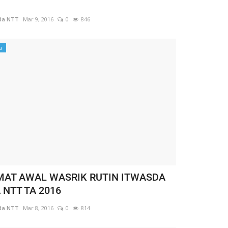
da NTT
Mar 9, 2016
0
846
a
MAT AWAL WASRIK RUTIN ITWASDA
 NTT TA 2016
da NTT
Mar 8, 2016
0
814