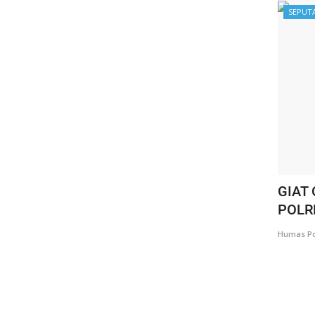
SEPUT
GIAT
POLR
Humas Po