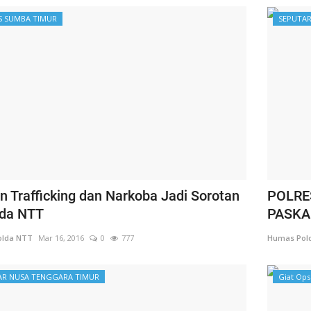
S SUMBA TIMUR
SEPUTAR
 Trafficking dan Narkoba Jadi Sorotan
POLRE
da NTT
PASK
lda NTT
Mar 16, 2016
0
777
Humas Pol
AR NUSA TENGGARA TIMUR
Giat Ops