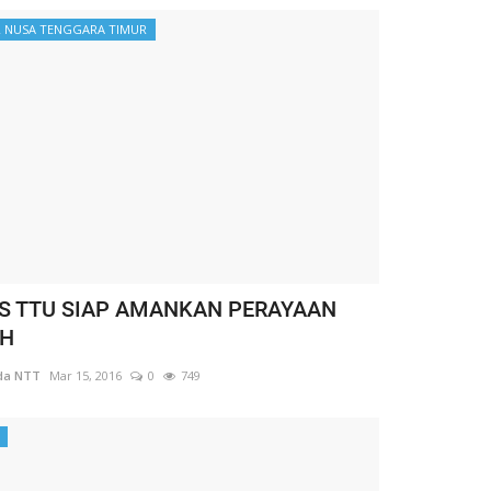
 NUSA TENGGARA TIMUR
S TTU SIAP AMANKAN PERAYAAN
AH
da NTT
Mar 15, 2016
0
749