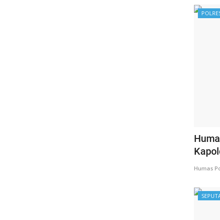
POLRE
Human
Kapol
Humas Po
SEPUT