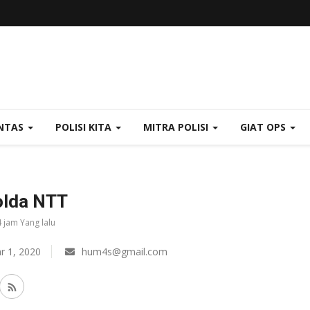
NTAS
POLISI KITA
MITRA POLISI
GIAT OPS
lda NTT
4 jam Yang lalu
r 1, 2020
hum4s@gmail.com