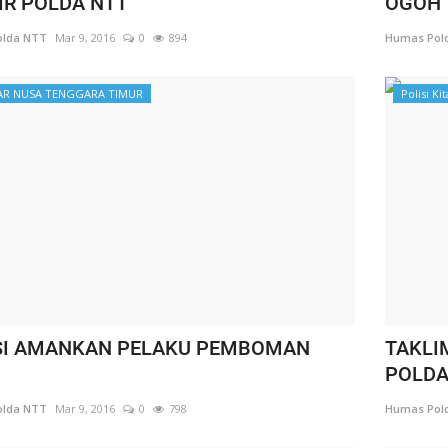
IR POLDA NTT
OGOH
lda NTT
Mar 9, 2016
0
894
Humas Pol
AR NUSA TENGGARA TIMUR
Polisi Kit
SI AMANKAN PELAKU PEMBOMAN
TAKLI
POLDA
lda NTT
Mar 9, 2016
0
798
Humas Pol