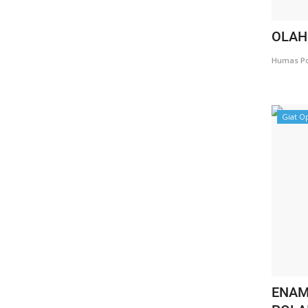
OLAH
Humas Po
Giat O
ENAM