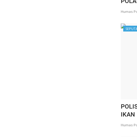
POLA
Humas Po
SEPUT
POLI
IKAN
Humas Po