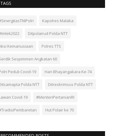
TAGS
#SinergitasTNIPolri
Kapolres Malaka
#Imlek2022
Ditpolairud Polda NTT
Aksi Kemanusiaan
Polres TTS
Serdik Sespimmen Angkatan 60
Polri Peduli Covid-19
Hari Bhayangakara Ke-74
Ditsamapta Polda NTT
Ditreskrimsus Polda NTT
Lawan Covid-19
#MenteriPertanianRI
#TradisiPembaretan
Hut Polair ke 70
RECOMMENDED POSTS