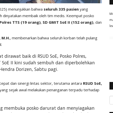
2025) menunjukkan bahwa
seluruh 335 pasien
yang
Mi
h dinyatakan membaik oleh tim medis. Keempat posko
ma
Polres TTS (19 orang)
,
SD GMIT SoE II (152 orang)
, dan
le
, M.H.
, membenarkan bahwa seluruh korban telah pulang
l.
t dirawat baik di RSUD SoE, Posko Polres,
SoE II kini sudah sembuh dan diperbolehkan
 Hendra Dorizen, Sabtu pagi.
 cepat dan sinergi lintas sektor, terutama antara
RSUD SoE,
 yang sejak awal melakukan penanganan terpadu terhadap
ung membuka posko darurat dan menyiagakan