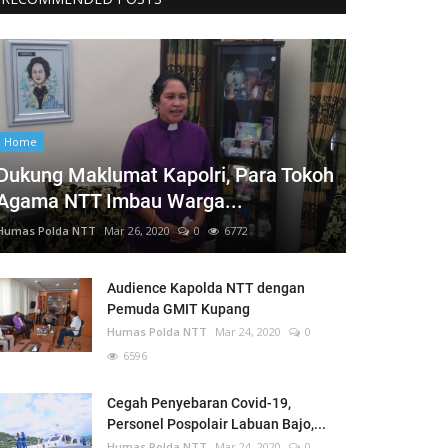
Home
Dukung Maklumat Kapolri, Para Tokoh
Agama NTT Imbau Warga...
Humas Polda NTT
Mar 26, 2020
0
6772
Audience Kapolda NTT dengan
Pemuda GMIT Kupang
Humas Polda NTT
Mar 24, 2020
0
6596
Cegah Penyebaran Covid-19,
Personel Pospolair Labuan Bajo,...
Humas Polda NTT
Mar 24, 2020
0