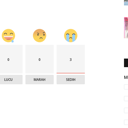
0
0
3
M
LUCU
MARAH
SEDIH