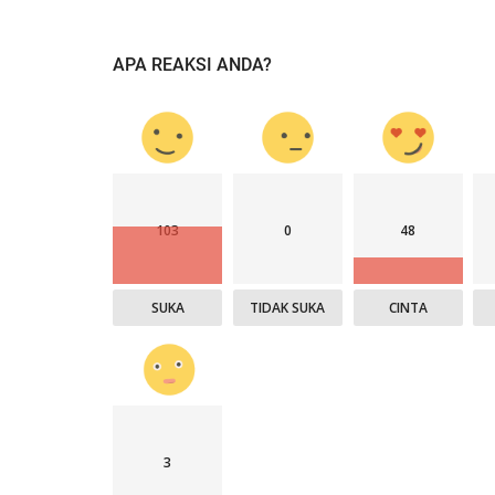
APA REAKSI ANDA?
103
0
48
SUKA
TIDAK SUKA
CINTA
3