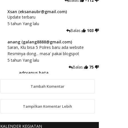
Balas
-112
Xsan (eksanaubr@gmail.com)
Update terbaru
5 tahun Yang lalu
Balas
103
anang (galang8888@gmail.com)
Saran, Klu bisa 5 Polres baru ada website
Resminya dong... masa' pakai blogspot
5 tahun Yang lalu
Balas
75
adryanus bata
(adryanusbata@gmail.com)
TKS atas saran dan masukannya, akan
Tambah Komentar
kami tindaklanjuti
5 tahun Yang lalu
88
Tampilkan Komentar Lebih
anggy (anakkaos@gmail.com)
Kami perantu bisa baca langsung terkait Pilkada
Sumba Barat Aman, Trmksih Pak Polisi
KALENDER KEGIATAN