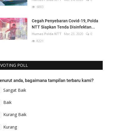
6883
Cegah Penyebaran Covid-19, Polda
NTT Siapkan Tenda Disinfektan...
Humas Polda NTT
Mar 23, 2020
0
8221
VOTING POLL
enurut anda, bagaimana tampilan terbaru kami?
Sangat Baik
Baik
Kurang Baik
Kurang