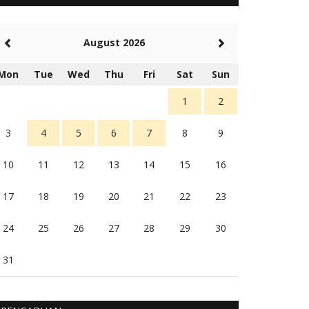
5 tahun Yang lalu
Balas
-20
August 2026
Rambu (rambu03@gmail.com)
Berita Polres Sumba Barat Mantap
Mon
Tue
Wed
Thu
Fri
Sat
Sun
5 tahun Yang lalu
Balas
16
1
2
3
4
5
6
7
8
9
10
11
12
13
14
15
16
17
18
19
20
21
22
23
24
25
26
27
28
29
30
31