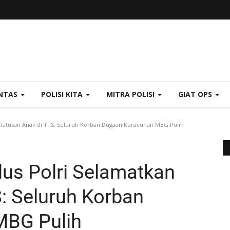
NTAS
POLISI KITA
MITRA POLISI
GIAT OPS
 Ratusan Anak di TTS: Seluruh Korban Dugaan Keracunan MBG Pulih
lus Polri Selamatkan
: Seluruh Korban
MBG Pulih