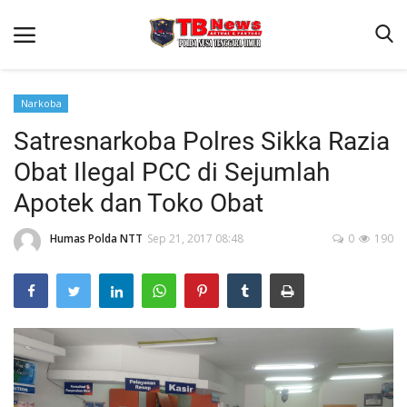
Narkoba
Satresnarkoba Polres Sikka Razia
Beranda
Obat Ilegal PCC di Sejumlah
Binkam
Apotek dan Toko Obat
Terms & Conditions
Humas Polda NTT
Sep 21, 2017 08:48
0
190
Reskrim
Lantas
Polisi Kita
Mitra Polisi
Giat Ops
Link Polda NTT