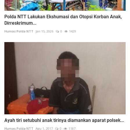
Polda NTT Lakukan Ekshumasi dan Otopsi Korban Anak,
Dirreskrimum...
Humas Polda NTT
Jan 15, 2026
0
1429
Ayah tiri setubuhi anak tirinya diamankan aparat polsek...
Humas Polda NTT
Agu 1, 2017
0
1187