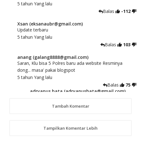
5 tahun Yang lalu
Balas
-112
Xsan (eksanaubr@gmail.com)
Update terbaru
5 tahun Yang lalu
Balas
103
anang (galang8888@gmail.com)
Saran, Klu bisa 5 Polres baru ada website Resminya
dong... masa' pakai blogspot
5 tahun Yang lalu
Balas
75
adryanus bata (adryanusbata@gmail.com)
TKS atas saran dan masukannya, akan kami
tindaklanjuti
Tambah Komentar
5 tahun Yang lalu
88
Tampilkan Komentar Lebih
anggy (anakkaos@gmail.com)
Kami perantu bisa baca langsung terkait Pilkada Sumba