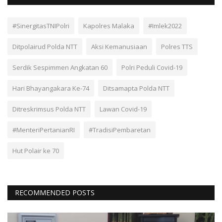
#SinergitasTNIPolri
Kapolres Malaka
#Imlek2022
Ditpolairud Polda NTT
Aksi Kemanusiaan
Polres TTS
Serdik Sespimmen Angkatan 60
Polri Peduli Covid-19
Hari Bhayangakara Ke-74
Ditsamapta Polda NTT
Ditreskrimsus Polda NTT
Lawan Covid-19
#MenteriPertanianRI
#TradisiPembaretan
Hut Polair ke 70
RECOMMENDED POSTS