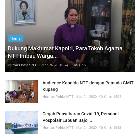
Home
Dukung Maklumat Kapolri, Para Tokoh Agama
NTT Imbau Warga...
Humas Polda NTT
Mar 26, 2020
0
6772
Audience Kapolda NTT dengan Pemuda GMIT
Kupang
Humas Polda NTT
Mar 24, 2020
0
6596
Cegah Penyebaran Covid-19, Personel
Pospolair Labuan Bajo,...
Humas Polda NTT
Mar 24, 2020
0
6883