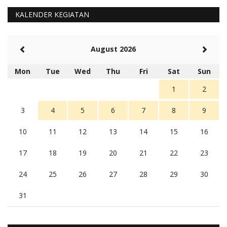
Barat Aman, Trmksih Pak Polisi
5 tahun Yang lalu
KALENDER KEGIATAN
Balas
-20
Rambu (rambu03@gmail.com)
August 2026
Berita Polres Sumba Barat Mantap
5 tahun Yang lalu
Mon
Tue
Wed
Thu
Fri
Sat
Sun
Balas
16
1
2
3
4
5
6
7
8
9
10
11
12
13
14
15
16
17
18
19
20
21
22
23
24
25
26
27
28
29
30
31