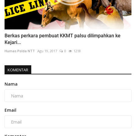
Berkas perkara pembuat KKMT palsu dilimpahkan ke
Kejari...
Humas Polda NTT
Agu 19, 2017
0
1218
KOMENTAR
Nama
Email