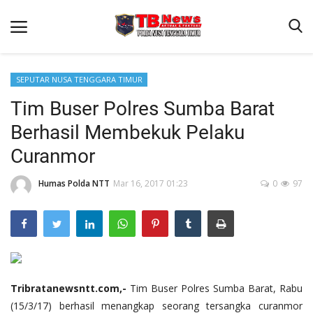
SEPUTAR NUSA TENGGARA TIMUR
Tim Buser Polres Sumba Barat
Beranda
Berhasil Membekuk Pelaku
Binkam
Curanmor
Terms & Conditions
Humas Polda NTT
Mar 16, 2017 01:23
0
97
Reskrim
Lantas
Polisi Kita
Mitra Polisi
Giat Ops
Tribratanewsntt.com,-
Tim Buser Polres Sumba Barat, Rabu
(15/3/17) berhasil menangkap seorang tersangka curanmor
Link Polda NTT