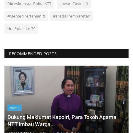
Ditreskrimsus Polda NTT
Lawan Covid-19
#MenteriPertanianRI
#TradisiPembaretan
Hut Polair ke 70
RECOMMENDED POSTS
Home
Dukung Maklumat Kapolri, Para Tokoh Agama
NTT Imbau Warga...
Humas Polda NTT
Mar 26, 2020
0
6772