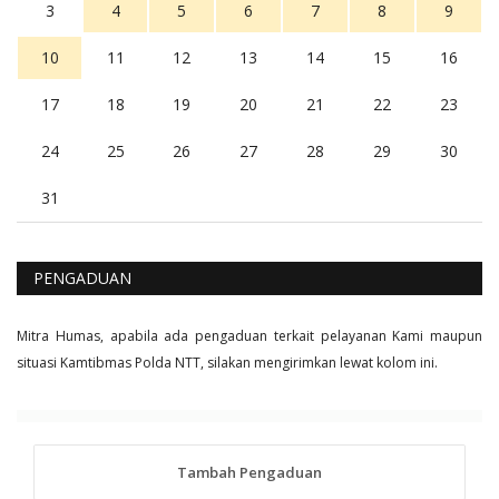
3
4
5
6
7
8
9
10
11
12
13
14
15
16
17
18
19
20
21
22
23
24
25
26
27
28
29
30
31
PENGADUAN
Mitra Humas, apabila ada pengaduan terkait pelayanan Kami maupun
situasi Kamtibmas Polda NTT, silakan mengirimkan lewat kolom ini.
Tambah Pengaduan