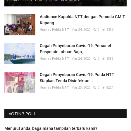
Audience Kapolda NTT dengan Pemuda GMIT
Kupang
Humas Polda NTT
Mar 24, 2020
0
6596
Cegah Penyebaran Covid-19, Personel
Pospolair Labuan Bajo,...
Humas Polda NTT
Mar 24, 2020
0
6883
Cegah Penyebaran Covid-19, Polda NTT
Siapkan Tenda Disinfektan...
Humas Polda NTT
Mar 23, 2020
0
8221
VOTING POLL
Menurut anda, bagaimana tampilan terbaru kami?