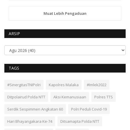
Muat Lebih Pengaduan
ARSIP
TAGS
#SinergitasTNIPolri
Kapolres Malaka
#Imlek2022
Ditpolairud Polda NTT
Aksi Kemanusiaan
Polres TTS
Serdik Sespimmen Angkatan 60
Polri Peduli Covid-19
Hari Bhayangakara Ke-74
Ditsamapta Polda NTT