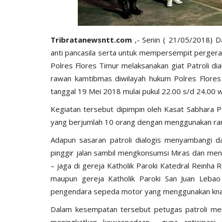
Tribratanewsntt.com
,- Senin ( 21/05/2018) 
anti pancasila serta untuk mempersempit pergera
Polres Flores Timur melaksanakan giat Patroli dia
rawan kamtibmas diwilayah hukum Polres Flores
tanggal 19 Mei 2018 mulai pukul 22.00 s/d 24.00 w
Kegiatan tersebut dipimpin oleh Kasat Sabhara 
yang berjumlah 10 orang dengan menggunakan ran
Adapun sasaran patroli dialogis menyambangi
pinggir jalan sambil mengkonsumsi Miras dan me
– jaga di gereja Katholik Paroki Katedral Reinha 
maupun gereja Katholik Paroki San Juan Lebao
pengendara sepeda motor yang menggunakan knal
Dalam kesempatan tersebut petugas patroli me
meningkatkan kewaspadaan guna antisipasi 