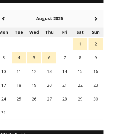
5 tahun Yang lalu
Balas
-20
August 2026
Rambu (rambu03@gmail.com)
Berita Polres Sumba Barat Mantap
Mon
Tue
Wed
Thu
Fri
Sat
Sun
5 tahun Yang lalu
Balas
16
1
2
3
4
5
6
7
8
9
10
11
12
13
14
15
16
17
18
19
20
21
22
23
24
25
26
27
28
29
30
31