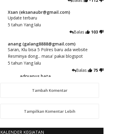
Balas
-112
Xsan (eksanaubr@gmail.com)
Update terbaru
5 tahun Yang lalu
Balas
103
anang (galang8888@gmail.com)
Saran, Klu bisa 5 Polres baru ada website
Resminya dong... masa' pakai blogspot
5 tahun Yang lalu
Balas
75
adryanus bata
(adryanusbata@gmail.com)
TKS atas saran dan masukannya, akan
Tambah Komentar
kami tindaklanjuti
5 tahun Yang lalu
88
Tampilkan Komentar Lebih
anggy (anakkaos@gmail.com)
Kami perantu bisa baca langsung terkait Pilkada
Sumba Barat Aman, Trmksih Pak Polisi
KALENDER KEGIATAN