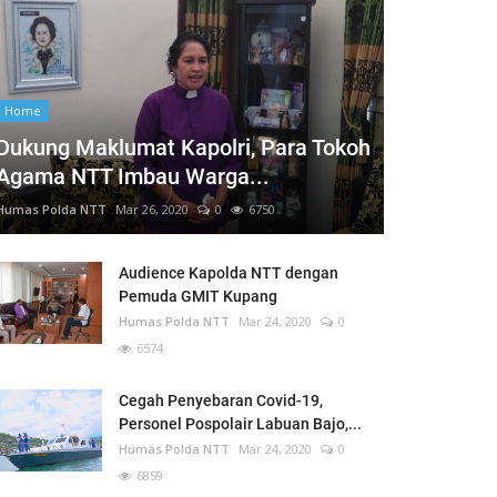
Home
Dukung Maklumat Kapolri, Para Tokoh
Agama NTT Imbau Warga...
Humas Polda NTT
Mar 26, 2020
0
6750
Audience Kapolda NTT dengan
Pemuda GMIT Kupang
Humas Polda NTT
Mar 24, 2020
0
6574
Cegah Penyebaran Covid-19,
Personel Pospolair Labuan Bajo,...
Humas Polda NTT
Mar 24, 2020
0
6859