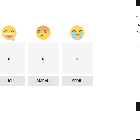
Mi
ma
le
0
0
0
LUCU
MARAH
SEDIH