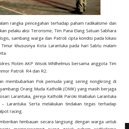
Dalam rangka pencegahan terhadap paham radikalisme dan
kan pelaku aksi Terorisme, Tim Pana Elang Satuan Sabhara
logis, sambang warga dan Patroli cipta kondisi pada lokasi
 Timur khususnya Kota Larantuka pada hari Sabtu malam
ita.
Polres Flotim AKP Wisok Whilhelmus bersama anggota Tim
mor Patroli R4 dan R2.
 dan membubarkan Pok pemuda yang sering nongkrong di
nyambangi Orang Muda Katholik (OMK) yang masih berjaga
Rosari Larantuka, gereja Katholik Paroki Waibalun Larantuka
 – Larantuka. Serta melakukan tindakan tegas terhadap
pot racing.
mberikan himbauan secara langsung dengan warga untuk
serta mempersempit ruang gerak paham radikalisme