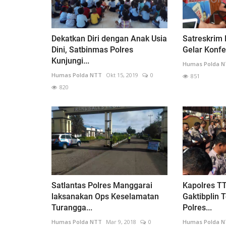
Dekatkan Diri dengan Anak Usia
Satreskrim 
Dini, Satbinmas Polres
Gelar Konfer
Kunjungi...
Humas Polda 
Humas Polda NTT
Okt 15, 2019
0
851
820
Satlantas Polres Manggarai
Kapolres T
laksanakan Ops Keselamatan
Gaktibplin 
Turangga...
Polres...
Humas Polda NTT
Mar 9, 2018
0
Humas Polda 