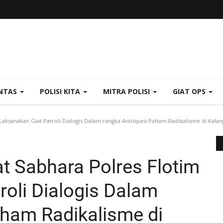
NTAS
POLISI KITA
MITRA POLISI
GIAT OPS
aksanakan Giat Patroli Dialogis Dalam rangka Antisipasi Paham Radikalisme di Kal
 Sabhara Polres Flotim
roli Dialogis Dalam
aham Radikalisme di