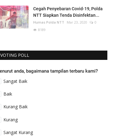
Cegah Penyebaran Covid-19, Polda
NTT Siapkan Tenda Disinfektan...
Humas Polda NTT
Mar 23, 2020
0
8189
VOTING POLL
enurut anda, bagaimana tampilan terbaru kami?
Sangat Baik
Baik
Kurang Baik
Kurang
Sangat Kurang