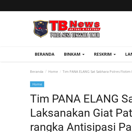
BERANDA
BINKAM
RESKRIM
LA
Beranda
Home
Tim PANA ELANG Sat Sabhara Polres Flotim L
Home
Tim PANA ELANG Sat
Laksanakan Giat Pat
rangka Antisipasi P