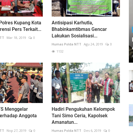
Polres Kupang Kota
Antisipasi Karhutla,
ensi Pers Terkait...
Bhabinkamtibmas Gencar
Lakukan Sosialisasi...
NTT
Mar 18, 2019
0
Humas Polda NTT
Agu 24, 2019
0
1132
TS Menggelar
Hadiri Pengukuhan Kelompok
Terhadap Anggota
Tani Simo Ceria, Kapolsek
Amanatun...
NTT
Nop 27, 2019
0
Humas Polda NTT
Des 6, 2019
0