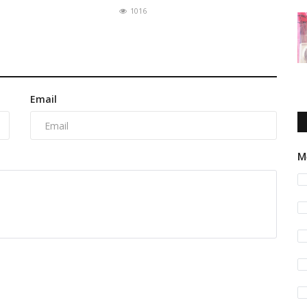
1016
Email
M