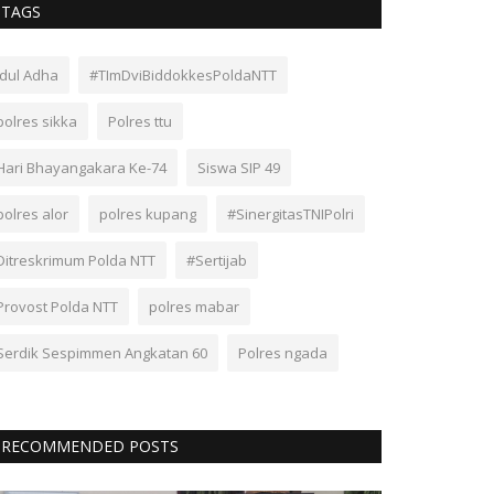
TAGS
Idul Adha
#TImDviBiddokkesPoldaNTT
polres sikka
Polres ttu
Hari Bhayangakara Ke-74
Siswa SIP 49
polres alor
polres kupang
#SinergitasTNIPolri
Ditreskrimum Polda NTT
#Sertijab
Provost Polda NTT
polres mabar
Serdik Sespimmen Angkatan 60
Polres ngada
RECOMMENDED POSTS