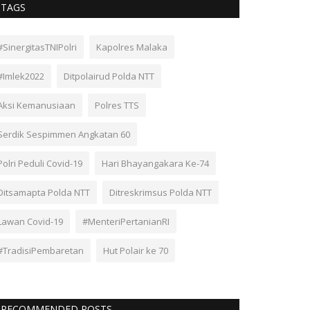
TAGS
#SinergitasTNIPolri
Kapolres Malaka
#Imlek2022
Ditpolairud Polda NTT
Aksi Kemanusiaan
Polres TTS
Serdik Sespimmen Angkatan 60
Polri Peduli Covid-19
Hari Bhayangakara Ke-74
Ditsamapta Polda NTT
Ditreskrimsus Polda NTT
Lawan Covid-19
#MenteriPertanianRI
#TradisiPembaretan
Hut Polair ke 70
RECOMMENDED POSTS