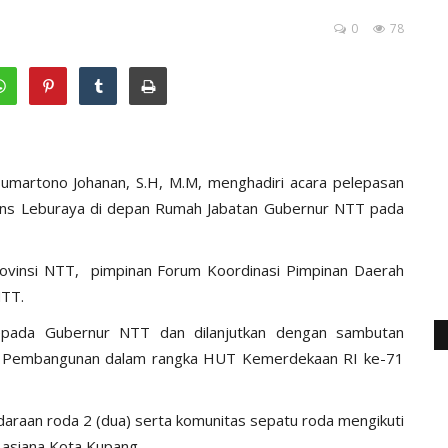
0
78
umartono Johanan, S.H, M.M, menghadiri acara pelepasan
ns Leburaya di depan Rumah Jabatan Gubernur NTT pada
ovinsi NTT, pimpinan Forum Koordinasi Pimpinan Daerah
NTT.
kepada Gubernur NTT dan dilanjutkan dengan sambutan
i Pembangunan dalam rangka HUT Kemerdekaan RI ke-71
araan roda 2 (dua) serta komunitas sepatu roda mengikuti
Lasiana Kota Kupang.