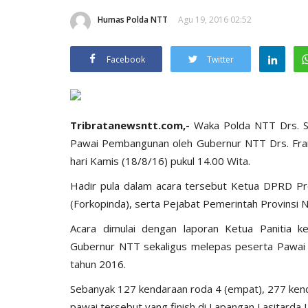
Humas Polda NTT
Agu 19, 2016 02:52
Facebook
Twitter
Tribratanewsntt.com,-
Waka Polda NTT Drs. S
Pawai Pembangunan oleh Gubernur NTT Drs. Fra
hari Kamis (18/8/16) pukul 14.00 Wita.
Hadir pula dalam acara tersebut Ketua DPRD Pr
(Forkopinda), serta Pejabat Pemerintah Provinsi 
Acara dimulai dengan laporan Ketua Panitia 
Gubernur NTT sekaligus melepas peserta Pawa
tahun 2016.
Sebanyak 127 kendaraan roda 4 (empat), 277 kend
pawai tersebut yang finish di Lapangan Lasitarda 