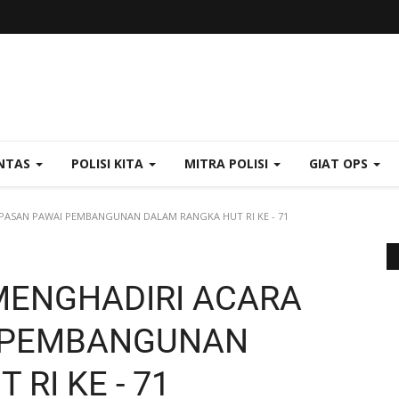
NTAS
POLISI KITA
MITRA POLISI
GIAT OPS
PASAN PAWAI PEMBANGUNAN DALAM RANGKA HUT RI KE - 71
MENGHADIRI ACARA
I PEMBANGUNAN
RI KE - 71