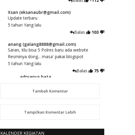
Balas
-112
Xsan (eksanaubr@gmail.com)
Update terbaru
5 tahun Yang lalu
Balas
103
anang (galang8888@gmail.com)
Saran, Klu bisa 5 Polres baru ada website
Resminya dong... masa' pakai blogspot
5 tahun Yang lalu
Balas
75
adryanus bata
(adryanusbata@gmail.com)
TKS atas saran dan masukannya, akan
Tambah Komentar
kami tindaklanjuti
5 tahun Yang lalu
88
Tampilkan Komentar Lebih
anggy (anakkaos@gmail.com)
Kami perantu bisa baca langsung terkait Pilkada
Sumba Barat Aman, Trmksih Pak Polisi
KALENDER KEGIATAN