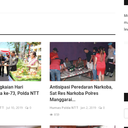
Mi
ma
le
gkaian Hari
Antisipasi Peredaran Narkoba,
a ke-73, Polda NTT
Sat Res Narkoba Polres
Manggarai...
NTT
Jul 10, 2019
0
Humas Polda NTT
Jan 2, 2019
0
859