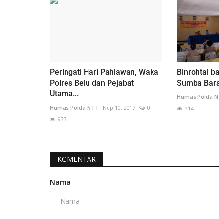
Peringati Hari Pahlawan, Waka
Binrohtal ba
Polres Belu dan Pejabat
Sumba Bara
Utama...
Humas Polda 
Humas Polda NTT
Nop 10, 2017
0
914
933
KOMENTAR
Nama