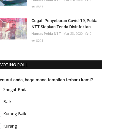
6883
Cegah Penyebaran Covid-19, Polda
NTT Siapkan Tenda Disinfektan...
Humas Polda NTT
Mar 23, 2020
0
8221
VOTING POLL
enurut anda, bagaimana tampilan terbaru kami?
Sangat Baik
Baik
Kurang Baik
Kurang