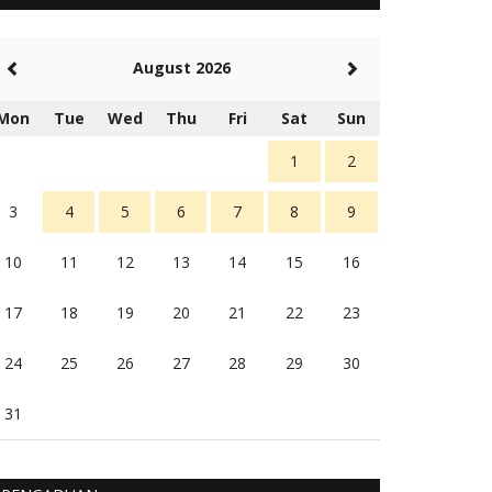
5 tahun Yang lalu
Balas
-20
August 2026
Rambu (rambu03@gmail.com)
Berita Polres Sumba Barat Mantap
Mon
Tue
Wed
Thu
Fri
Sat
Sun
5 tahun Yang lalu
Balas
16
1
2
3
4
5
6
7
8
9
10
11
12
13
14
15
16
17
18
19
20
21
22
23
24
25
26
27
28
29
30
31