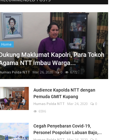
Home
Dukung Maklumat Kapolri, Para Tokoh
Agama NTT Imbau Warga...
Humas Polda NTT
Mar 26, 2020
0
6772
Audience Kapolda NTT dengan
Pemuda GMIT Kupang
Humas Polda NTT
Mar 24, 2020
0
6596
Cegah Penyebaran Covid-19,
Personel Pospolair Labuan Bajo,...
Humas Polda NTT
Mar 24, 2020
0