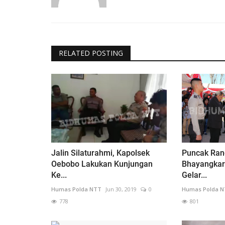
RELATED POSTING
Jalin Silaturahmi, Kapolsek
Puncak Ran
Oebobo Lakukan Kunjungan
Bhayangkar
Ke...
Gelar...
Humas Polda NTT
Jun 30, 2019
0
Humas Polda 
778
801