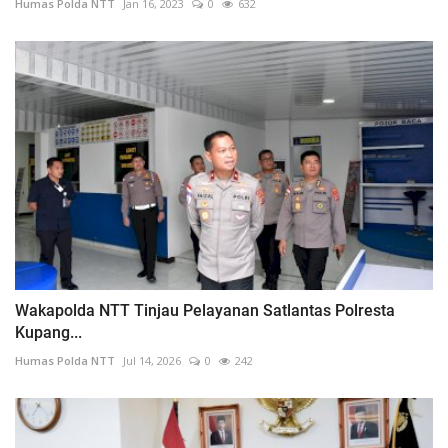
Humas Polda NTT
Jan 16, 2023
0
632
Wakapolda NTT Tinjau Pelayanan Satlantas Polresta
Kupang...
Humas Polda NTT
Jul 14, 2026
0
242