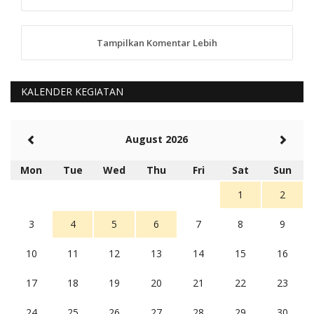
5 tahun Yang lalu
88
Tampilkan Komentar Lebih
anggy (anakkaos@gmail.com)
Kami perantu bisa baca langsung terkait Pilkada Sumba
Barat Aman, Trmksih Pak Polisi
5 tahun Yang lalu
KALENDER KEGIATAN
Balas
-20
Rambu (rambu03@gmail.com)
August 2026
Berita Polres Sumba Barat Mantap
5 tahun Yang lalu
Mon
Tue
Wed
Thu
Fri
Sat
Sun
Balas
16
1
2
3
4
5
6
7
8
9
10
11
12
13
14
15
16
17
18
19
20
21
22
23
24
25
26
27
28
29
30