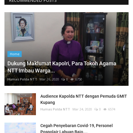
RECOMMENDED POSTS
Home
Dukung Maklumat Kapolri, Para Tokoh Agama
NTT Imbau Warga...
Humas Polda NTT
Mar 26, 2020
0
6750
Audience Kapolda NTT dengan Pemuda GMIT
Kupang
Humas Polda NTT
Mar 24, 2020
0
6574
Cegah Penyebaran Covid-19, Personel
Pospolair Labuan Bajo,...