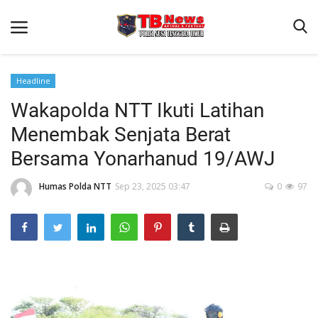
Headline
Wakapolda NTT Ikuti Latihan
Beranda
Menembak Senjata Berat
Binkam
Bersama Yonarhanud 19/AWJ
Terms & Conditions
Humas Polda NTT
Sep 23, 2025 03:47
0
97
Reskrim
Lantas
Polisi Kita
Mitra Polisi
Giat Ops
Link Polda NTT