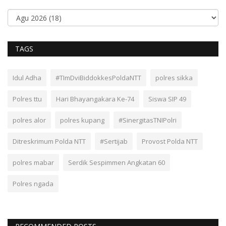
TAGS
Idul Adha
#TImDviBiddokkesPoldaNTT
polres sikka
Polres ttu
Hari Bhayangakara Ke-74
Siswa SIP 49
polres alor
polres kupang
#SinergitasTNIPolri
Ditreskrimum Polda NTT
#Sertijab
Provost Polda NTT
polres mabar
Serdik Sespimmen Angkatan 60
Polres ngada