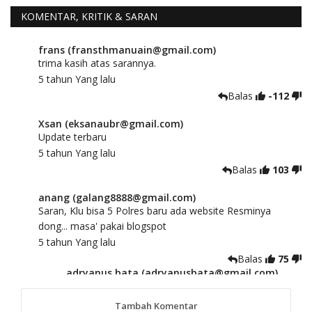
KOMENTAR, KRITIK & SARAN
frans (fransthmanuain@gmail.com)
trima kasih atas sarannya.
5 tahun Yang lalu
Balas
-112
Xsan (eksanaubr@gmail.com)
Update terbaru
5 tahun Yang lalu
Balas
103
anang (galang8888@gmail.com)
Saran, Klu bisa 5 Polres baru ada website Resminya
dong... masa' pakai blogspot
5 tahun Yang lalu
Balas
75
adryanus bata (adryanusbata@gmail.com)
TKS atas saran dan masukannya, akan kami
tindaklanjuti
Tambah Komentar