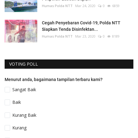
Humas Polda NTT
Mar 24, 2020
0
6859
Cegah Penyebaran Covid-19, Polda NTT
Siapkan Tenda Disinfektan...
Humas Polda NTT
Mar 23, 2020
0
8189
VOTING POLL
Menurut anda, bagaimana tampilan terbaru kami?
Sangat Baik
Baik
Kurang Baik
Kurang