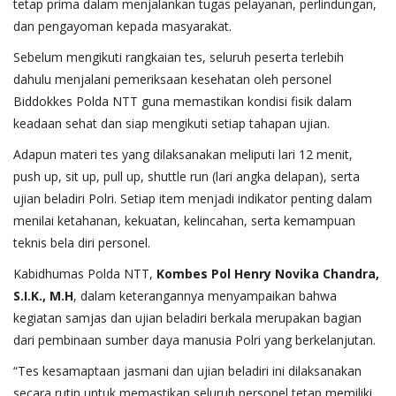
tetap prima dalam menjalankan tugas pelayanan, perlindungan,
dan pengayoman kepada masyarakat.
Sebelum mengikuti rangkaian tes, seluruh peserta terlebih
dahulu menjalani pemeriksaan kesehatan oleh personel
Biddokkes Polda NTT guna memastikan kondisi fisik dalam
keadaan sehat dan siap mengikuti setiap tahapan ujian.
Adapun materi tes yang dilaksanakan meliputi lari 12 menit,
push up, sit up, pull up, shuttle run (lari angka delapan), serta
ujian beladiri Polri. Setiap item menjadi indikator penting dalam
menilai ketahanan, kekuatan, kelincahan, serta kemampuan
teknis bela diri personel.
Kabidhumas Polda NTT,
Kombes Pol Henry Novika Chandra,
S.I.K., M.H
, dalam keterangannya menyampaikan bahwa
kegiatan samjas dan ujian beladiri berkala merupakan bagian
dari pembinaan sumber daya manusia Polri yang berkelanjutan.
“Tes kesamaptaan jasmani dan ujian beladiri ini dilaksanakan
secara rutin untuk memastikan seluruh personel tetap memiliki