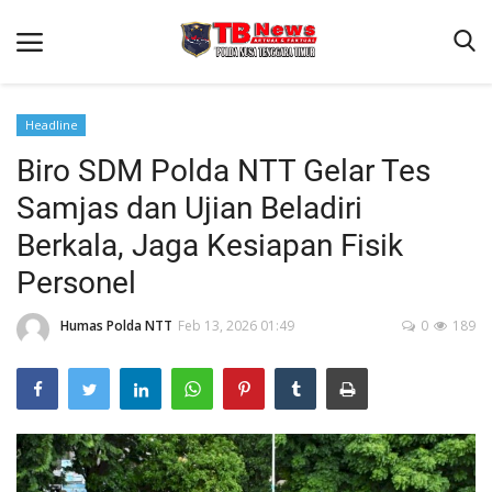
Headline
Biro SDM Polda NTT Gelar Tes
Beranda
Samjas dan Ujian Beladiri
Binkam
Berkala, Jaga Kesiapan Fisik
Terms & Conditions
Personel
Reskrim
Humas Polda NTT
Feb 13, 2026 01:49
0
189
Lantas
Polisi Kita
Mitra Polisi
Giat Ops
Link Polda NTT