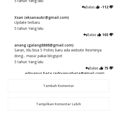
5 tahun Yang lalu
Balas
-112
Xsan (eksanaubr@gmail.com)
Update terbaru
5 tahun Yang lalu
Balas
103
anang (galang8888@gmail.com)
Saran, Klu bisa 5 Polres baru ada website Resminya
dong... masa' pakai blogspot
5 tahun Yang lalu
Balas
75
adryanus bata (adryanusbata@gmail.com)
TKS atas saran dan masukannya, akan kami
tindaklanjuti
Tambah Komentar
5 tahun Yang lalu
88
Tampilkan Komentar Lebih
anggy (anakkaos@gmail.com)
Kami perantu bisa baca langsung terkait Pilkada Sumba
Barat Aman, Trmksih Pak Polisi