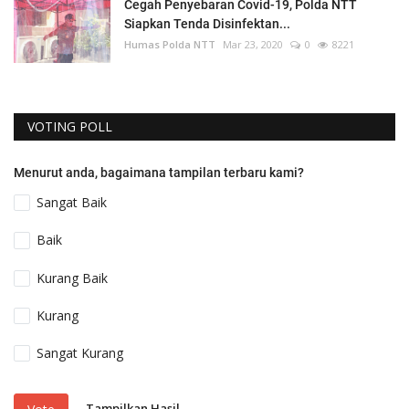
Cegah Penyebaran Covid-19, Polda NTT
Siapkan Tenda Disinfektan...
Humas Polda NTT
Mar 23, 2020
0
8221
VOTING POLL
Menurut anda, bagaimana tampilan terbaru kami?
Sangat Baik
Baik
Kurang Baik
Kurang
Sangat Kurang
Tampilkan Hasil