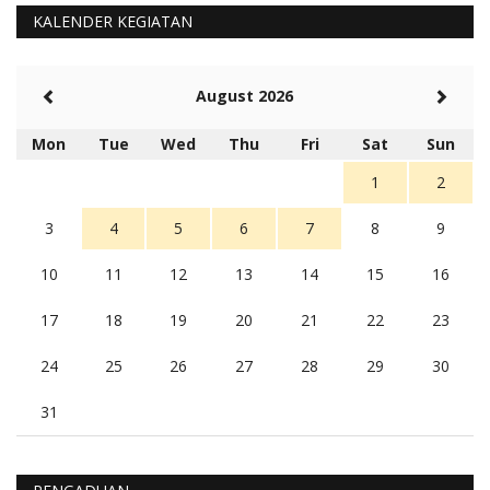
5 tahun Yang lalu
KALENDER KEGIATAN
Balas
-20
Rambu (rambu03@gmail.com)
August 2026
Berita Polres Sumba Barat Mantap
5 tahun Yang lalu
Mon
Tue
Wed
Thu
Fri
Sat
Sun
Balas
16
1
2
3
4
5
6
7
8
9
10
11
12
13
14
15
16
17
18
19
20
21
22
23
24
25
26
27
28
29
30
31