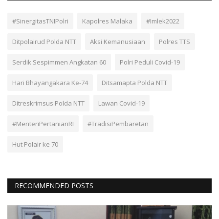
#SinergitasTNIPolri
Kapolres Malaka
#Imlek2022
Ditpolairud Polda NTT
Aksi Kemanusiaan
Polres TTS
Serdik Sespimmen Angkatan 60
Polri Peduli Covid-19
Hari Bhayangakara Ke-74
Ditsamapta Polda NTT
Ditreskrimsus Polda NTT
Lawan Covid-19
#MenteriPertanianRI
#TradisiPembaretan
Hut Polair ke 70
RECOMMENDED POSTS