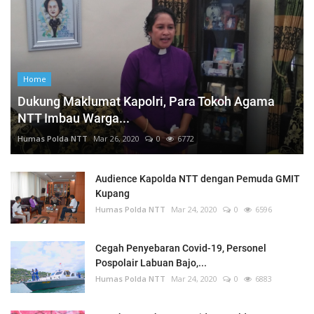
Home
Dukung Maklumat Kapolri, Para Tokoh Agama
NTT Imbau Warga...
Humas Polda NTT
Mar 26, 2020
0
6772
Audience Kapolda NTT dengan Pemuda GMIT
Kupang
Humas Polda NTT
Mar 24, 2020
0
6596
Cegah Penyebaran Covid-19, Personel
Pospolair Labuan Bajo,...
Humas Polda NTT
Mar 24, 2020
0
6883