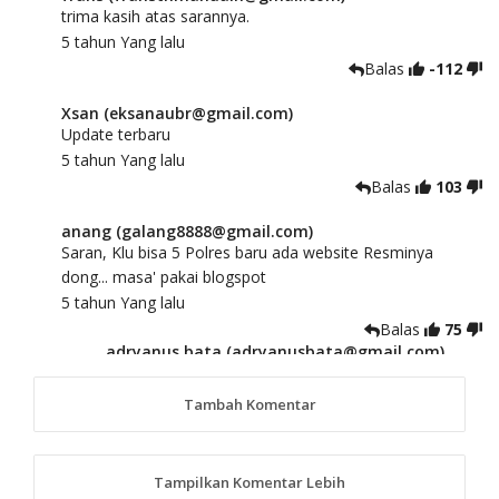
trima kasih atas sarannya.
5 tahun Yang lalu
Balas
-112
Xsan (eksanaubr@gmail.com)
Update terbaru
5 tahun Yang lalu
Balas
103
anang (galang8888@gmail.com)
Saran, Klu bisa 5 Polres baru ada website Resminya
dong... masa' pakai blogspot
5 tahun Yang lalu
Balas
75
adryanus bata (adryanusbata@gmail.com)
TKS atas saran dan masukannya, akan kami
tindaklanjuti
Tambah Komentar
5 tahun Yang lalu
88
Tampilkan Komentar Lebih
anggy (anakkaos@gmail.com)