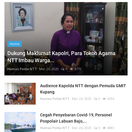
Home
Dukung Maklumat Kapolri, Para Tokoh Agama
NTT Imbau Warga...
Humas Polda NTT
Mar 26, 2020
0
6772
Audience Kapolda NTT dengan Pemuda GMIT
Kupang
Humas Polda NTT
Mar 24, 2020
0
6596
Cegah Penyebaran Covid-19, Personel
Pospolair Labuan Bajo,...
Humas Polda NTT
Mar 24, 2020
0
6883