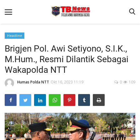
Headline
Brigjen Pol. Awi Setiyono, S.I.K.,
Beranda
M.Hum., Resmi Dilantik Sebagai
Binkam
Wakapolda NTT
Terms & Conditions
Humas Polda NTT
Okt 16, 2023 11:19
0
109
Reskrim
Lantas
Polisi Kita
Mitra Polisi
Giat Ops
Link Polda NTT