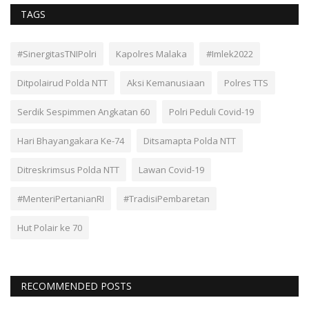
TAGS
#SinergitasTNIPolri
Kapolres Malaka
#Imlek2022
Ditpolairud Polda NTT
Aksi Kemanusiaan
Polres TTS
Serdik Sespimmen Angkatan 60
Polri Peduli Covid-19
Hari Bhayangakara Ke-74
Ditsamapta Polda NTT
Ditreskrimsus Polda NTT
Lawan Covid-19
#MenteriPertanianRI
#TradisiPembaretan
Hut Polair ke 70
RECOMMENDED POSTS