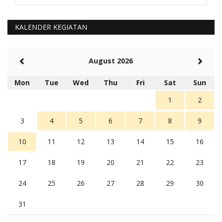
Kami perantu bisa baca langsung terkait Pilkada Sumba
Barat Aman, Trmksih Pak Polisi
5 tahun Yang lalu
KALENDER KEGIATAN
Balas
-20
Rambu (rambu03@gmail.com)
August 2026
Berita Polres Sumba Barat Mantap
5 tahun Yang lalu
Mon
Tue
Wed
Thu
Fri
Sat
Sun
Balas
16
1
2
3
4
5
6
7
8
9
10
11
12
13
14
15
16
17
18
19
20
21
22
23
24
25
26
27
28
29
30
31