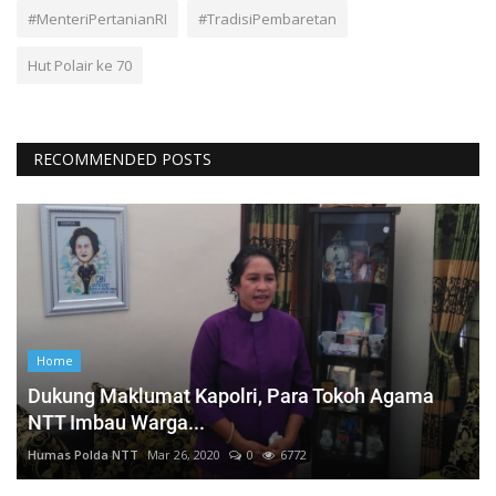
#MenteriPertanianRI
#TradisiPembaretan
Hut Polair ke 70
RECOMMENDED POSTS
Home
Dukung Maklumat Kapolri, Para Tokoh Agama
NTT Imbau Warga...
Humas Polda NTT
Mar 26, 2020
0
6772