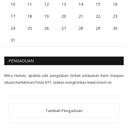
10
11
12
13
14
15
16
17
18
19
20
21
22
23
24
25
26
27
28
29
30
31
PENGADUAN
Mitra Humas, apabila ada pengaduan terkait pelayanan Kami maupun
situasi Kamtibmas Polda NTT, silakan mengirimkan lewat kolom ini.
Tambah Pengaduan