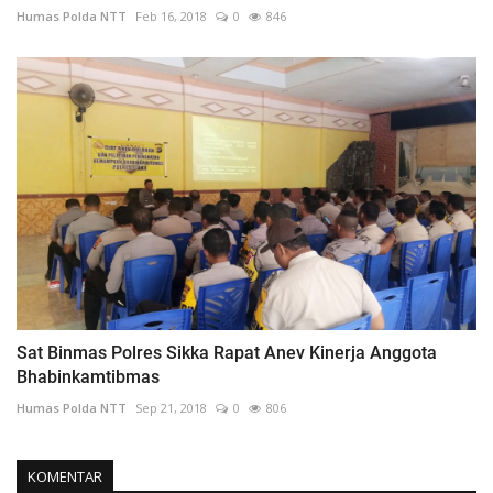
Humas Polda NTT
Feb 16, 2018
0
846
Sat Binmas Polres Sikka Rapat Anev Kinerja Anggota
Bhabinkamtibmas
Humas Polda NTT
Sep 21, 2018
0
806
KOMENTAR