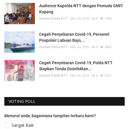
Audience Kapolda NTT dengan Pemuda GMIT
Kupang
Humas Polda NTT
Mar 24, 2020
0
6596
Cegah Penyebaran Covid-19, Personel
Pospolair Labuan Bajo,...
Humas Polda NTT
Mar 24, 2020
0
6883
Cegah Penyebaran Covid-19, Polda NTT
Siapkan Tenda Disinfektan...
Humas Polda NTT
Mar 23, 2020
0
8221
VOTING POLL
Menurut anda, bagaimana tampilan terbaru kami?
Sangat Baik