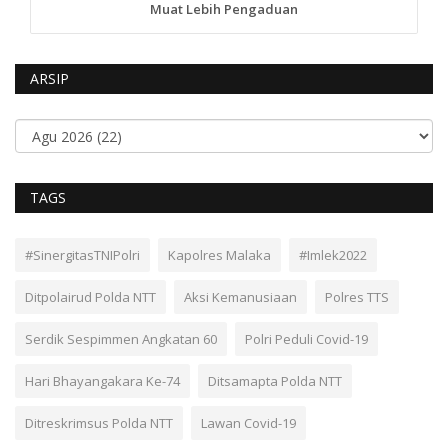
Muat Lebih Pengaduan
ARSIP
TAGS
#SinergitasTNIPolri
Kapolres Malaka
#Imlek2022
Ditpolairud Polda NTT
Aksi Kemanusiaan
Polres TTS
Serdik Sespimmen Angkatan 60
Polri Peduli Covid-19
Hari Bhayangakara Ke-74
Ditsamapta Polda NTT
Ditreskrimsus Polda NTT
Lawan Covid-19