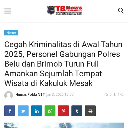
Home
Cegah Kriminalitas di Awal Tahun
Beranda
2025, Personel Gabungan Polres
Binkam
Belu dan Brimob Turun Full
Terms & Conditions
Amankan Sejumlah Tempat
Reskrim
Wisata di Kakuluk Mesak
Lantas
Humas Polda NTT
Jan 3, 2025 12:00
0
145
Polisi Kita
Mitra Polisi
Giat Ops
Link Polda NTT