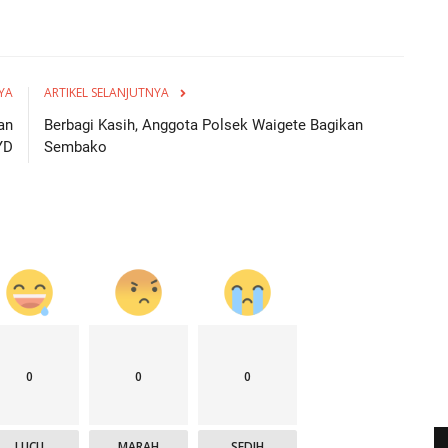
YA
ARTIKEL SELANJUTNYA
an
Berbagi Kasih, Anggota Polsek Waigete Bagikan
YD
Sembako
0
0
0
LUCU
MARAH
SEDIH