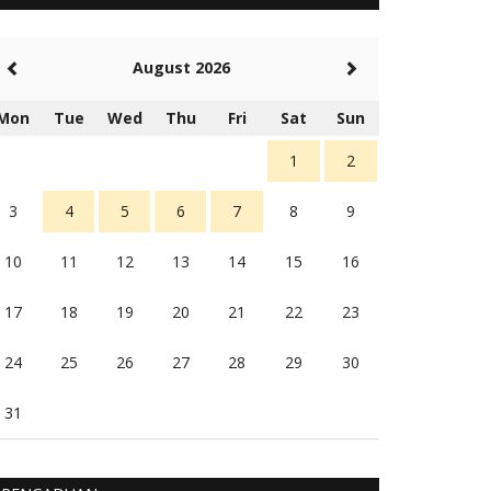
5 tahun Yang lalu
Balas
-20
August 2026
Rambu (rambu03@gmail.com)
Berita Polres Sumba Barat Mantap
Mon
Tue
Wed
Thu
Fri
Sat
Sun
5 tahun Yang lalu
Balas
16
1
2
3
4
5
6
7
8
9
10
11
12
13
14
15
16
17
18
19
20
21
22
23
24
25
26
27
28
29
30
31