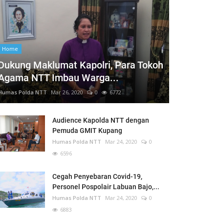
Home
Dukung Maklumat Kapolri, Para Tokoh
Agama NTT Imbau Warga...
Humas Polda NTT
Mar 26, 2020
0
6772
Audience Kapolda NTT dengan
Pemuda GMIT Kupang
Humas Polda NTT
Mar 24, 2020
0
6596
Cegah Penyebaran Covid-19,
Personel Pospolair Labuan Bajo,...
Humas Polda NTT
Mar 24, 2020
0
6883