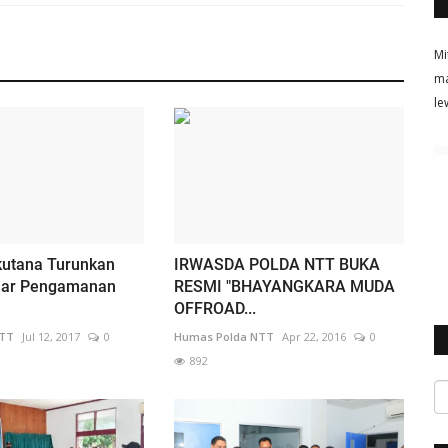
Mi
ma
le
kutana Turunkan
IRWASDA POLDA NTT BUKA
elar Pengamanan
RESMI "BHAYANGKARA MUDA
OFFROAD...
NTT
Jul 12, 2017
0
Humas Polda NTT
Apr 22, 2016
0
892