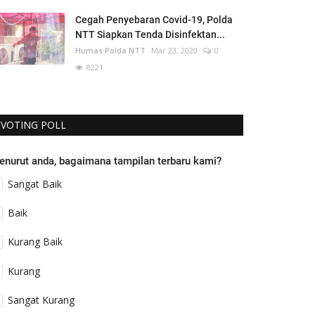
Cegah Penyebaran Covid-19, Polda
NTT Siapkan Tenda Disinfektan...
Humas Polda NTT
Mar 23, 2020
0
8221
VOTING POLL
enurut anda, bagaimana tampilan terbaru kami?
Sangat Baik
Baik
Kurang Baik
Kurang
Sangat Kurang