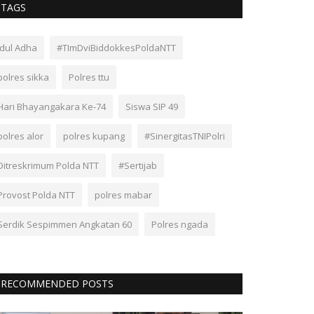
TAGS
Idul Adha
#TImDviBiddokkesPoldaNTT
polres sikka
Polres ttu
Hari Bhayangakara Ke-74
Siswa SIP 49
polres alor
polres kupang
#SinergitasTNIPolri
Ditreskrimum Polda NTT
#Sertijab
Provost Polda NTT
polres mabar
Serdik Sespimmen Angkatan 60
Polres ngada
RECOMMENDED POSTS