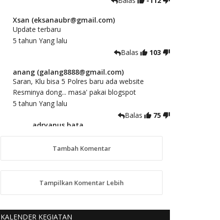
Balas
-112
Xsan (eksanaubr@gmail.com)
Update terbaru
5 tahun Yang lalu
Balas
103
anang (galang8888@gmail.com)
Saran, Klu bisa 5 Polres baru ada website
Resminya dong... masa' pakai blogspot
5 tahun Yang lalu
Balas
75
adryanus bata
(adryanusbata@gmail.com)
TKS atas saran dan masukannya, akan
Tambah Komentar
kami tindaklanjuti
5 tahun Yang lalu
88
Tampilkan Komentar Lebih
anggy (anakkaos@gmail.com)
Kami perantu bisa baca langsung terkait Pilkada
Sumba Barat Aman, Trmksih Pak Polisi
KALENDER KEGIATAN