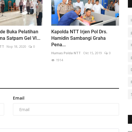
de Buka Pelatihan
Kapolda NTT Irjen Pol Drs.
a Satpam Gel VI...
Hamidin Sambangi Graha
Pena...
NTT
Nop 18, 2020
0
Humas Polda NTT
Okt 15, 2019
0
1914
Email