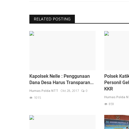
RELATED POSTING
Kapolsek Nelle : Penggunaan
Polsek Kati
Dana Desa Harus Transparan...
Personil G
KKR
Humas Polda NTT
Okt 28, 2017
0
Humas Polda 
1015
859